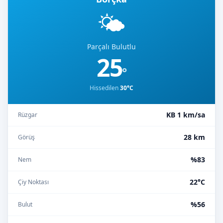
🌤️
Parçalı Bulutlu
25
°
Hissedilen
30°C
KB 1 km/sa
Rüzgar
28 km
Görüş
%83
Nem
22°C
Çiy Noktası
%56
Bulut