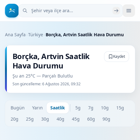
Şehir veya ilçe ara
Ana Sayfa
›
Türkiye
›
Borçka, Artvin Saatlik Hava Durumu
Borçka, Artvin Saatlik
Kaydet
Hava Durumu
Şu an 25°C — Parçalı Bulutlu
Son güncelleme:
6 Ağustos 2026, 09:32
Bugün
Yarın
Saatlik
5g
7g
10g
15g
20g
25g
30g
40g
45g
60g
90g