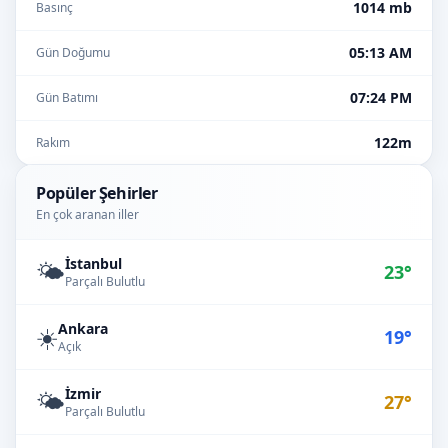
1014 mb
Basınç
05:13 AM
Gün Doğumu
07:24 PM
Gün Batımı
122m
Rakım
Popüler Şehirler
En çok aranan iller
İstanbul
🌤️
23°
Parçalı Bulutlu
Ankara
☀️
19°
Açık
İzmir
🌤️
27°
Parçalı Bulutlu