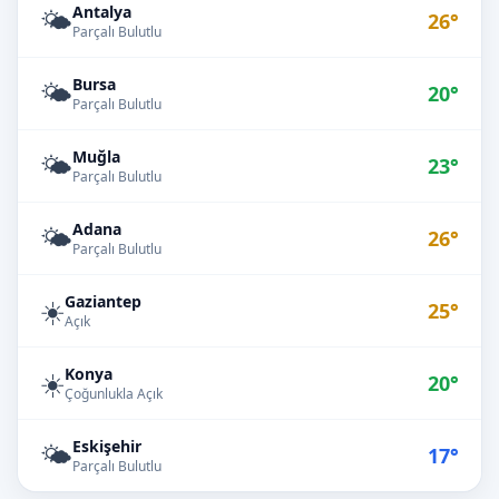
Antalya
🌤️
26°
Parçalı Bulutlu
Bursa
🌤️
20°
Parçalı Bulutlu
Muğla
🌤️
23°
Parçalı Bulutlu
Adana
🌤️
26°
Parçalı Bulutlu
Gaziantep
☀️
25°
Açık
Konya
☀️
20°
Çoğunlukla Açık
Eskişehir
🌤️
17°
Parçalı Bulutlu