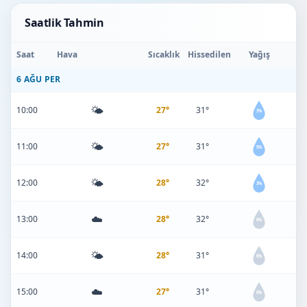
Saatlik Tahmin
Saat
Hava
Sıcaklık
Hissedilen
Yağış
6 AĞU PER
🌤️
10:00
27°
31°
3%
🌤️
11:00
27°
31°
5%
🌤️
12:00
28°
32°
3%
☁️
13:00
28°
32°
0%
🌤️
14:00
28°
31°
0%
☁️
15:00
27°
31°
0%