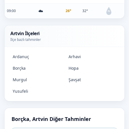
☁️
09:00
26°
32°
0%
Artvin İlçeleri
İlçe bazlı tahminler
Ardanuç
Arhavi
Borçka
Hopa
Murgul
Şavşat
Yusufeli
Borçka, Artvin Diğer Tahminler