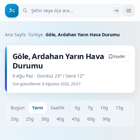
Şehir veya ilçe ara
Ana Sayfa
›
Türkiye
›
Göle, Ardahan Yarın Hava Durumu
Göle, Ardahan Yarın Hava
Kaydet
Durumu
9 Ağu Paz · Gündüz 23° / Gece 12°
Son güncelleme:
8 Ağustos 2026, 20:07
Bugün
Yarın
Saatlik
5g
7g
10g
15g
20g
25g
30g
40g
45g
60g
90g