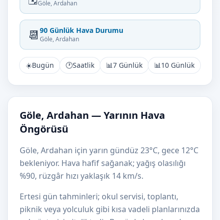
Göle, Ardahan
90 Günlük Hava Durumu
📆
Göle, Ardahan
☀️
Bugün
🕐
Saatlik
📊
7 Günlük
📊
10 Günlük
Göle, Ardahan — Yarının Hava
Öngörüsü
Göle, Ardahan için yarın gündüz 23°C, gece 12°C
bekleniyor. Hava hafif sağanak; yağış olasılığı
%90, rüzgâr hızı yaklaşık 14 km/s.
Ertesi gün tahminleri; okul servisi, toplantı,
piknik veya yolculuk gibi kısa vadeli planlarınızda