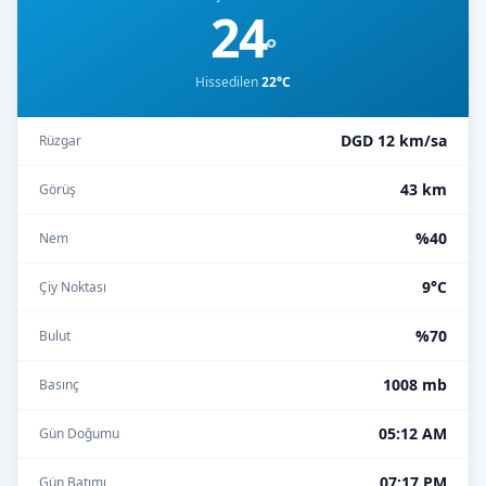
24
°
Hissedilen
22°C
DGD 12 km/sa
Rüzgar
43 km
Görüş
%40
Nem
9°C
Çiy Noktası
%70
Bulut
1008 mb
Basınç
05:12 AM
Gün Doğumu
07:17 PM
Gün Batımı