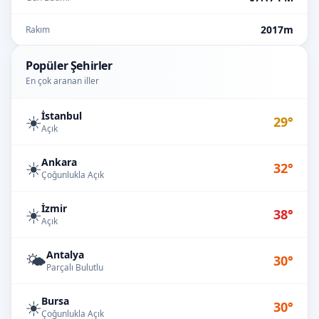
2017m
Rakım
Popüler Şehirler
En çok aranan iller
İstanbul
☀️
29°
Açık
Ankara
☀️
32°
Çoğunlukla Açık
İzmir
☀️
38°
Açık
Antalya
🌤️
30°
Parçalı Bulutlu
Bursa
☀️
30°
Çoğunlukla Açık