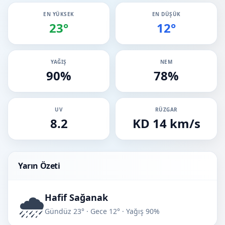
EN YÜKSEK
EN DÜŞÜK
23°
12°
YAĞIŞ
NEM
90%
78%
UV
RÜZGAR
8.2
KD 14 km/s
Yarın Özeti
🌧️
Hafif Sağanak
Gündüz 23° · Gece 12° · Yağış 90%