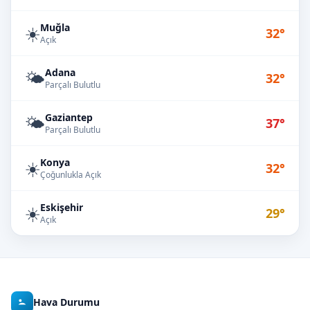
Muğla
☀️
32°
Açık
Adana
🌤️
32°
Parçalı Bulutlu
Gaziantep
🌤️
37°
Parçalı Bulutlu
Konya
☀️
32°
Çoğunlukla Açık
Eskişehir
☀️
29°
Açık
Hava Durumu