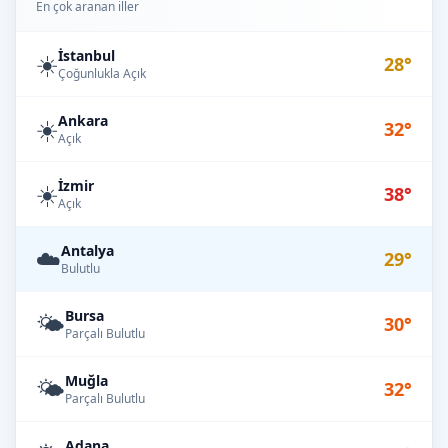
En çok aranan iller
İstanbul
☀️
28°
Çoğunlukla Açık
Ankara
☀️
32°
Açık
İzmir
☀️
38°
Açık
Antalya
☁️
29°
Bulutlu
Bursa
🌤️
30°
Parçalı Bulutlu
Muğla
🌤️
32°
Parçalı Bulutlu
Adana