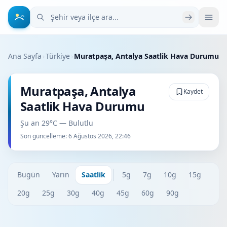
Şehir veya ilçe ara
Ana Sayfa
›
Türkiye
›
Muratpaşa, Antalya Saatlik Hava Durumu
Muratpaşa, Antalya
Kaydet
Saatlik Hava Durumu
Şu an 29°C — Bulutlu
Son güncelleme:
6 Ağustos 2026, 22:46
Bugün
Yarın
Saatlik
5g
7g
10g
15g
20g
25g
30g
40g
45g
60g
90g