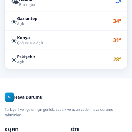
🌤️
--°
Bilinmiyor
Gaziantep
☀️
34°
Açık
Konya
☀️
31°
Çoğunlukla Açık
Eskişehir
☀️
28°
Açık
Hava Durumu
Türkiye il ve ilçeleri için günlük, saatlik ve uzun vadeli hava durumu
tahminleri.
KEŞFET
SITE