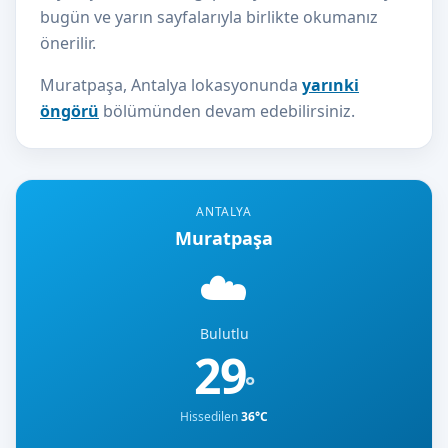
bugün ve yarın sayfalarıyla birlikte okumanız
önerilir.
Muratpaşa, Antalya lokasyonunda
yarınki
öngörü
bölümünden devam edebilirsiniz.
ANTALYA
Muratpaşa
☁️
Bulutlu
29
°
Hissedilen
36°C