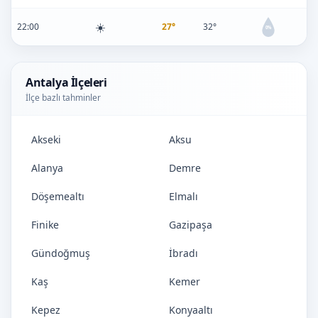
☀️
22:00
27°
32°
0%
Antalya İlçeleri
İlçe bazlı tahminler
Akseki
Aksu
Alanya
Demre
Döşemealtı
Elmalı
Finike
Gazipaşa
Gündoğmuş
İbradı
Kaş
Kemer
Kepez
Konyaaltı