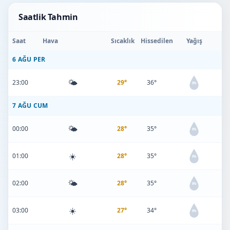
Saatlik Tahmin
Saat
Hava
Sıcaklık
Hissedilen
Yağış
6 AĞU PER
🌤️
23:00
29°
36°
0%
7 AĞU CUM
🌤️
00:00
28°
35°
0%
☀️
01:00
28°
35°
0%
🌤️
02:00
28°
35°
0%
☀️
03:00
27°
34°
0%