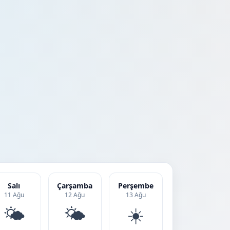
Salı
Çarşamba
Perşembe
11 Ağu
12 Ağu
13 Ağu
🌤️
🌤️
☀️