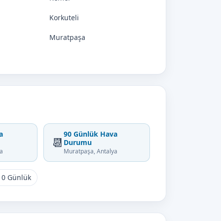
Korkuteli
Muratpaşa
a
90 Günlük Hava
📆
Durumu
a
Muratpaşa, Antalya
10 Günlük