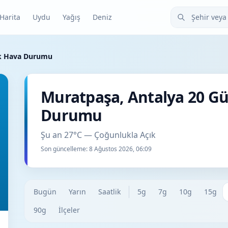
Şehir veya ilçe
Harita
Uydu
Yağış
Deniz
ük Hava Durumu
Muratpaşa, Antalya 20 G
Durumu
Şu an 27°C — Çoğunlukla Açık
Son güncelleme:
8 Ağustos 2026, 06:09
Bugün
Yarın
Saatlik
5g
7g
10g
15g
90g
İlçeler