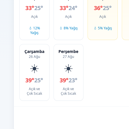
33°
25°
33°
24°
36°
25°
Açık
Açık
Açık
💧 12%
💧 8% Yağış
💧 5% Yağış
Yağış
Çarşamba
Perşembe
26 Ağu
27 Ağu
☀️
☀️
39°
25°
39°
23°
Açık ve
Açık ve
Çok Sıcak
Çok Sıcak