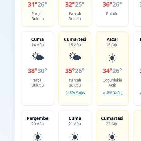
31°
26°
32°
25°
36°
26°
Parçalı
Parçalı
Bulutlu
Bulutlu
Bulutlu
Cuma
Cumartesi
Pazar
14 Ağu
15 Ağu
16 Ağu
🌤️
🌤️
☀️
38°
30°
35°
26°
34°
26°
Parçalı
Parçalı
Çoğunlukla
Bulutlu
Bulutlu
Açık
💧 8% Yağış
💧 8% Yağış
Perşembe
Cuma
Cumartesi
20 Ağu
21 Ağu
22 Ağu
☀️
☀️
☀️