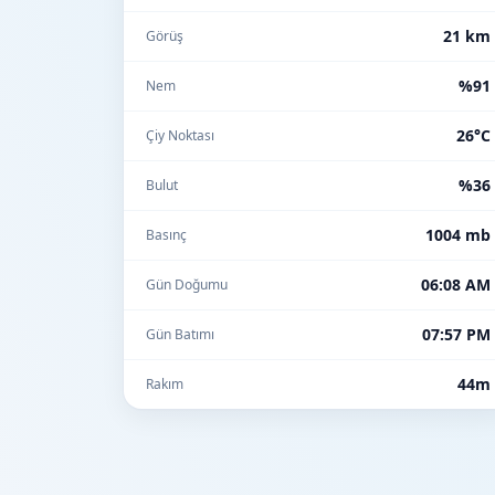
21 km
Görüş
%91
Nem
26°C
Çiy Noktası
%36
Bulut
1004 mb
Basınç
06:08 AM
Gün Doğumu
07:57 PM
Gün Batımı
44m
Rakım