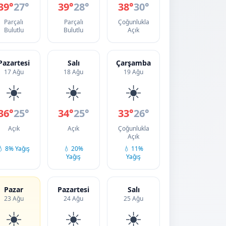
39°
27°
39°
28°
38°
30°
Parçalı
Parçalı
Çoğunlukla
Bulutlu
Bulutlu
Açık
Pazartesi
Salı
Çarşamba
17 Ağu
18 Ağu
19 Ağu
☀️
☀️
☀️
36°
25°
34°
25°
33°
26°
Açık
Açık
Çoğunlukla
Açık
💧 8% Yağış
💧 20%
💧 11%
Yağış
Yağış
Pazar
Pazartesi
Salı
23 Ağu
24 Ağu
25 Ağu
☀️
☀️
☀️