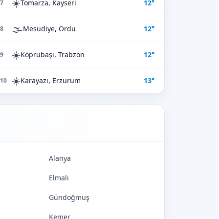
☀️
Tomarza, Kayseri
12°
7
🌫️
Mesudiye, Ordu
12°
8
☀️
Köprübaşı, Trabzon
12°
9
☀️
Karayazı, Erzurum
13°
10
Alanya
Elmalı
Gündoğmuş
Kemer