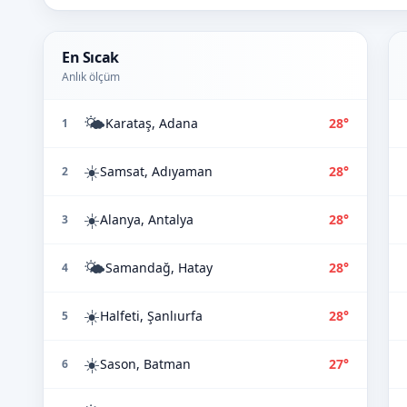
En Sıcak
Anlık ölçüm
🌤️
Karataş, Adana
28°
1
☀️
Samsat, Adıyaman
28°
2
☀️
Alanya, Antalya
28°
3
🌤️
Samandağ, Hatay
28°
4
☀️
Halfeti, Şanlıurfa
28°
5
☀️
Sason, Batman
27°
6