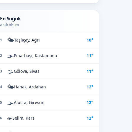
En Soğuk
Anlık ölçüm
🌤️
Taşlıçay, Ağrı
10°
1
🌫️
Pınarbaşı, Kastamonu
11°
2
🌫️
Gölova, Sivas
11°
3
🌤️
Hanak, Ardahan
12°
4
🌫️
Alucra, Giresun
12°
5
☀️
Selim, Kars
12°
6