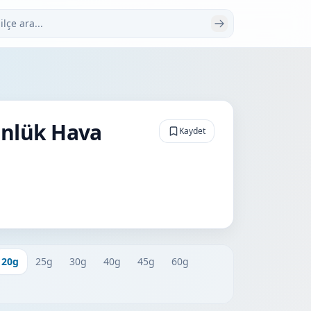
 ara
ünlük Hava
Kaydet
20g
25g
30g
40g
45g
60g