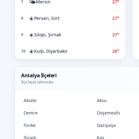
🌤️
Mersin
27°
7
☀️
Pervari, Siirt
27°
8
☀️
Silopi, Şırnak
27°
9
☀️
Kulp, Diyarbakır
26°
10
Antalya İlçeleri
İlçe bazlı tahminler
Akseki
Aksu
Demre
Döşemealtı
Finike
Gazipaşa
İbradı
Kaş