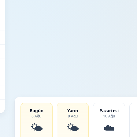
Bugün
Yarın
Pazartesi
8 Ağu
9 Ağu
10 Ağu
🌤️
🌤️
☁️