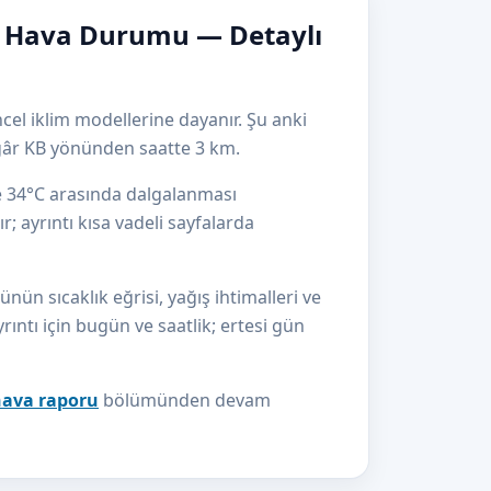
k Hava Durumu — Detaylı
el iklim modellerine dayanır. Şu anki
gâr KB yönünden saatte 3 km.
le 34°C arasında dalgalanması
r; ayrıntı kısa vadeli sayfalarda
n sıcaklık eğrisi, yağış ihtimalleri ve
yrıntı için bugün ve saatlik; ertesi gün
hava raporu
bölümünden devam