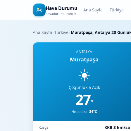
Hava Durumu
Ana Sayfa
Türkiye
havadurumu.com.tr
Ana Sayfa
›
Türkiye
›
Muratpaşa, Antalya 20 Günl
ANTALYA
Muratpaşa
☀️
Çoğunlukla Açık
27
°
Hissedilen
34°C
KKB 3 km/sa
Rüzgar