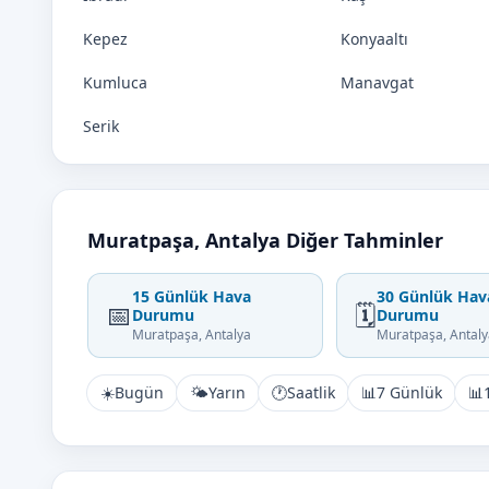
Kepez
Konyaaltı
Kumluca
Manavgat
Serik
Muratpaşa, Antalya Diğer Tahminler
15 Günlük Hava
30 Günlük Hav
📅
🗓️
Durumu
Durumu
Muratpaşa, Antalya
Muratpaşa, Antaly
☀️
Bugün
🌤️
Yarın
🕐
Saatlik
📊
7 Günlük
📊