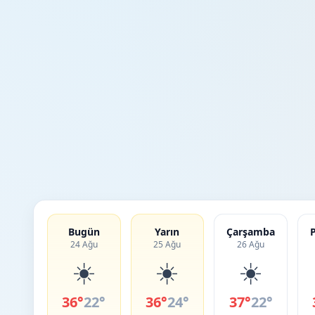
Bugün
Yarın
Çarşamba
24 Ağu
25 Ağu
26 Ağu
☀️
☀️
☀️
36°
22°
36°
24°
37°
22°