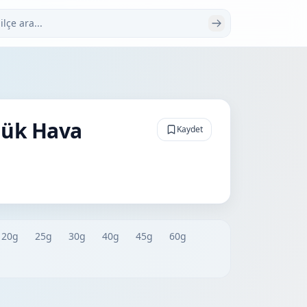
 ara
lük Hava
Kaydet
20g
25g
30g
40g
45g
60g