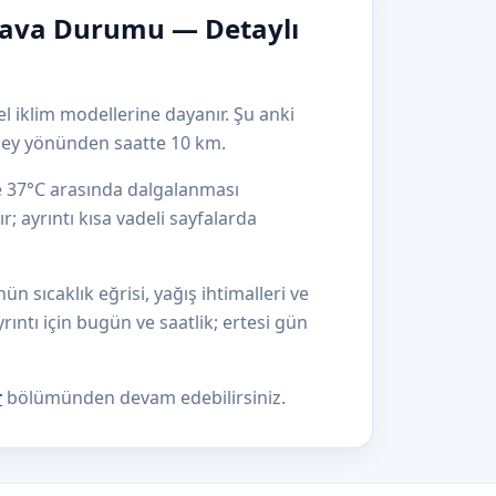
Hava Durumu — Detaylı
l iklim modellerine dayanır. Şu anki
zey yönünden saatte 10 km.
le 37°C arasında dalgalanması
r; ayrıntı kısa vadeli sayfalarda
 sıcaklık eğrisi, yağış ihtimalleri ve
yrıntı için bugün ve saatlik; ertesi gün
r
bölümünden devam edebilirsiniz.