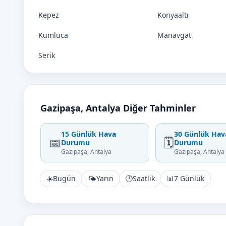
Kepez
Konyaaltı
Kumluca
Manavgat
Serik
Gazipaşa, Antalya Diğer Tahminler
15 Günlük Hava
30 Günlük Hav
📅
🗓️
Durumu
Durumu
Gazipaşa, Antalya
Gazipaşa, Antalya
☀️
Bugün
🌤️
Yarın
🕐
Saatlik
📊
7 Günlük