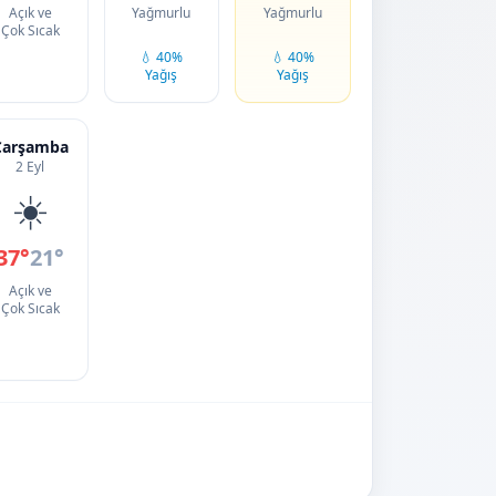
Açık ve
Yağmurlu
Yağmurlu
Çok Sıcak
💧 40%
💧 40%
Yağış
Yağış
Çarşamba
2 Eyl
☀️
37°
21°
Açık ve
Çok Sıcak