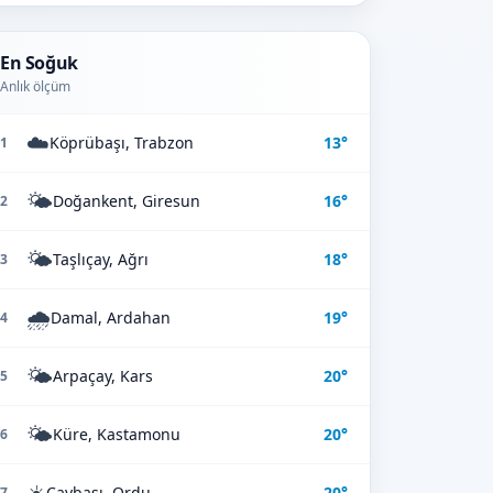
En Soğuk
Anlık ölçüm
☁️
Köprübaşı, Trabzon
13°
1
🌤️
Doğankent, Giresun
16°
2
🌤️
Taşlıçay, Ağrı
18°
3
🌧️
Damal, Ardahan
19°
4
🌤️
Arpaçay, Kars
20°
5
🌤️
Küre, Kastamonu
20°
6
☀️
Çaybaşı, Ordu
20°
7