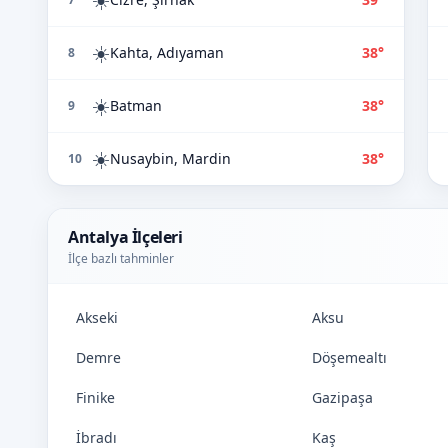
☀️
Kahta, Adıyaman
38°
8
☀️
Batman
38°
9
☀️
Nusaybin, Mardin
38°
10
Antalya İlçeleri
İlçe bazlı tahminler
Akseki
Aksu
Demre
Döşemealtı
Finike
Gazipaşa
İbradı
Kaş