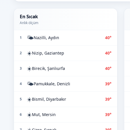
En Sıcak
Anlık ölçüm
🌤️
Nazilli, Aydın
40°
1
☀️
Nizip, Gaziantep
40°
2
☀️
Birecik, Şanlıurfa
40°
3
🌤️
Pamukkale, Denizli
39°
4
☀️
Bismil, Diyarbakır
39°
5
☀️
Mut, Mersin
39°
6
☀️
Cizre, Şırnak
39°
7