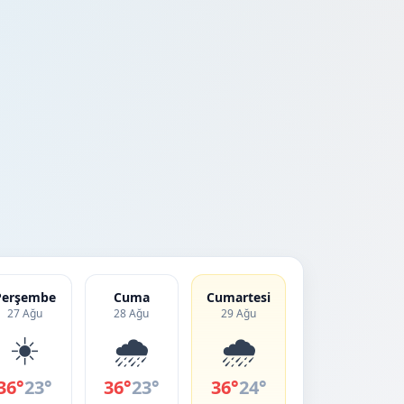
Perşembe
Cuma
Cumartesi
27 Ağu
28 Ağu
29 Ağu
☀️
🌧️
🌧️
36°
23°
36°
23°
36°
24°