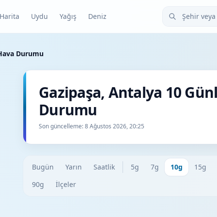
Şehir veya ilçe
Harita
Uydu
Yağış
Deniz
 Hava Durumu
Gazipaşa, Antalya 10 Gün
Durumu
Son güncelleme:
8 Ağustos 2026, 20:25
Bugün
Yarın
Saatlik
5g
7g
10g
15g
90g
İlçeler