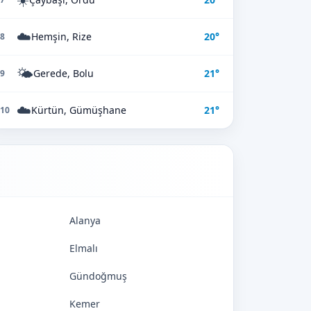
☁️
Hemşin, Rize
20°
8
🌤️
Gerede, Bolu
21°
9
☁️
Kürtün, Gümüşhane
21°
10
Alanya
Elmalı
Gündoğmuş
Kemer