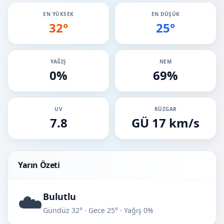
EN YÜKSEK
EN DÜŞÜK
32°
25°
YAĞIŞ
NEM
0%
69%
UV
RÜZGAR
7.8
GÜ 17 km/s
Yarın Özeti
☁️
Bulutlu
Gündüz 32° · Gece 25° · Yağış 0%