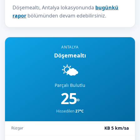
Döşemealtı, Antalya lokasyonunda
bugünkü
rapor
bölümünden devam edebilirsiniz.
ANTALYA
Döşemealtı
🌤️
Parçalı Bulutlu
25
°
Hissedilen
27°C
KB 5 km/sa
Rüzgar