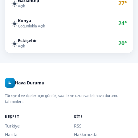
Gaziantep
☀️
27°
Açık
Konya
☀️
24°
Çoğunlukla Açık
Eskişehir
☀️
20°
Açık
Hava Durumu
Türkiye il ve ilçeleri için günlük, saatlik ve uzun vadeli hava durumu
tahminleri.
KEŞFET
SITE
Türkiye
RSS
Harita
Hakkımızda