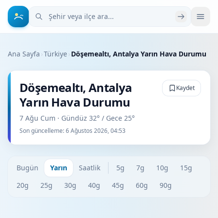
Şehir veya ilçe ara
Ana Sayfa
›
Türkiye
›
Döşemealtı, Antalya Yarın Hava Durumu
Döşemealtı, Antalya
Kaydet
Yarın Hava Durumu
7 Ağu Cum · Gündüz 32° / Gece 25°
Son güncelleme:
6 Ağustos 2026, 04:53
Bugün
Yarın
Saatlik
5g
7g
10g
15g
20g
25g
30g
40g
45g
60g
90g