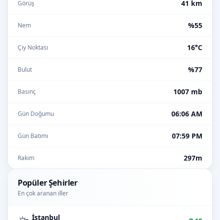
41 km
Görüş
%55
Nem
16°C
Çiy Noktası
%77
Bulut
1007 mb
Basınç
06:06 AM
Gün Doğumu
07:59 PM
Gün Batımı
297m
Rakım
Popüler Şehirler
En çok aranan iller
İstanbul