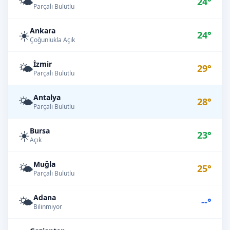
🌤️
24°
Parçalı Bulutlu
Ankara
☀️
24°
Çoğunlukla Açık
İzmir
🌤️
29°
Parçalı Bulutlu
Antalya
🌤️
28°
Parçalı Bulutlu
Bursa
☀️
23°
Açık
Muğla
🌤️
25°
Parçalı Bulutlu
Adana
🌤️
--°
Bilinmiyor