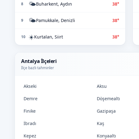
🌤️
Buharkent, Aydın
38°
8
🌤️
Pamukkale, Denizli
38°
9
☀️
Kurtalan, Siirt
38°
10
Antalya İlçeleri
İlçe bazlı tahminler
Akseki
Aksu
Demre
Döşemealtı
Finike
Gazipaşa
İbradı
Kaş
Kepez
Konyaaltı