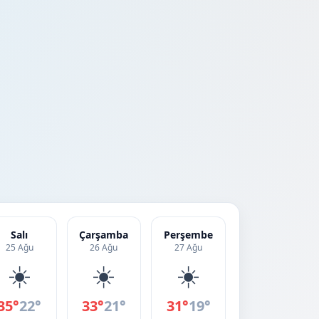
Salı
Çarşamba
Perşembe
25 Ağu
26 Ağu
27 Ağu
☀️
☀️
☀️
35°
22°
33°
21°
31°
19°