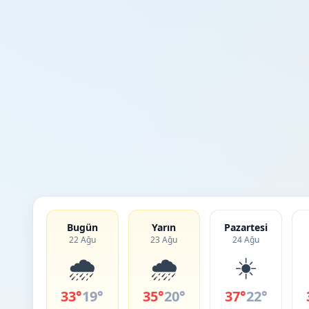
Bugün
Yarın
Pazartesi
22 Ağu
23 Ağu
24 Ağu
🌧️
🌧️
☀️
33°
19°
35°
20°
37°
22°