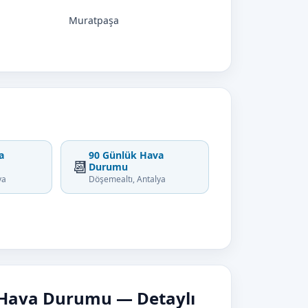
Muratpaşa
a
90 Günlük Hava
📆
Durumu
ya
Döşemealtı, Antalya
 Hava Durumu — Detaylı