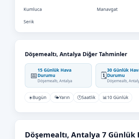
Kumluca
Manavgat
Serik
Döşemealtı, Antalya Diğer Tahminler
15 Günlük Hava
30 Günlük Hav
📅
🗓️
Durumu
Durumu
Döşemealtı, Antalya
Döşemealtı, Antal
☀️
Bugün
🌤️
Yarın
🕐
Saatlik
📊
10 Günlük
Döşemealtı, Antalya 7 Günlük