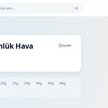
 ara
nlük Hava
Kaydet
20g
25g
30g
40g
45g
60g