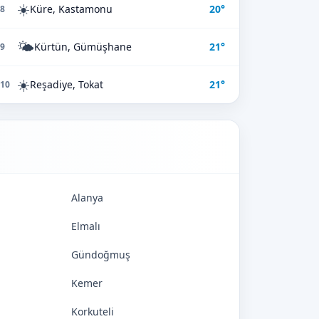
☀️
Küre, Kastamonu
20°
8
🌤️
Kürtün, Gümüşhane
21°
9
☀️
Reşadiye, Tokat
21°
10
Alanya
Elmalı
Gündoğmuş
Kemer
Korkuteli