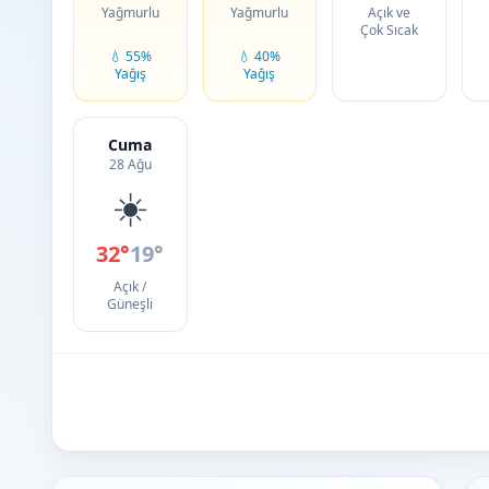
Yağmurlu
Yağmurlu
Açık ve
Çok Sıcak
💧 55%
💧 40%
Yağış
Yağış
Cuma
28 Ağu
☀️
32°
19°
Açık /
Güneşli