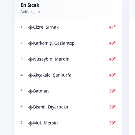
En Sıcak
Anlık ölçüm
☀️
Cizre, Şırnak
41°
1
☀️
Karkamış, Gaziantep
40°
2
☀️
Nusaybin, Mardin
40°
3
☀️
Akçakale, Şanlıurfa
40°
4
☀️
Batman
39°
5
☀️
Bismil, Diyarbakır
39°
6
☀️
Mut, Mersin
39°
7