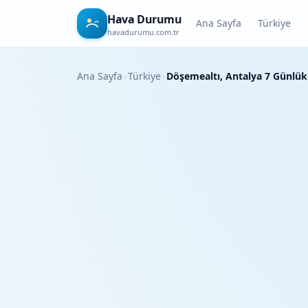
Hava Durumu
Ana Sayfa
Türkiye
havadurumu.com.tr
Ana Sayfa
›
Türkiye
›
Döşemealtı, Antalya 7 Günlü