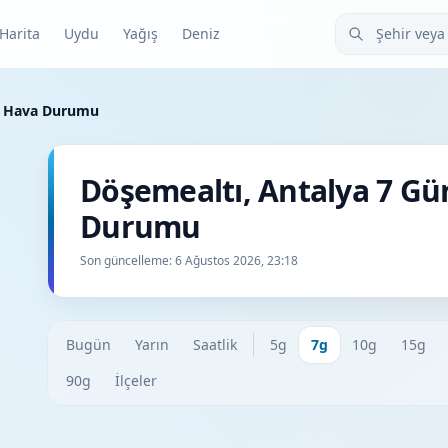
Şehir veya ilçe
Harita
Uydu
Yağış
Deniz
k Hava Durumu
Döşemealtı, Antalya 7 Gü
Durumu
Son güncelleme:
6 Ağustos 2026, 23:18
Bugün
Yarın
Saatlik
5g
7g
10g
15g
90g
İlçeler