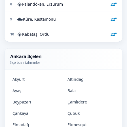
☀️
Palandöken, Erzurum
22°
8
☁️
Küre, Kastamonu
22°
9
☀️
Kabataş, Ordu
22°
10
Ankara İlçeleri
İlçe bazlı tahminler
Akyurt
Altındağ
Ayaş
Bala
Beypazarı
Çamlıdere
Çankaya
Çubuk
Elmadağ
Etimesgut