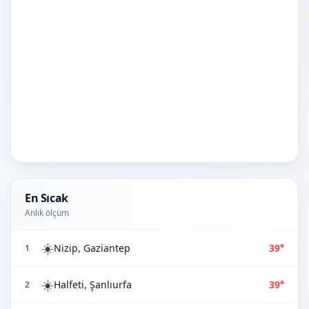
En Sıcak
Anlık ölçüm
☀️
Nizip, Gaziantep
39°
1
☀️
Halfeti, Şanlıurfa
39°
2