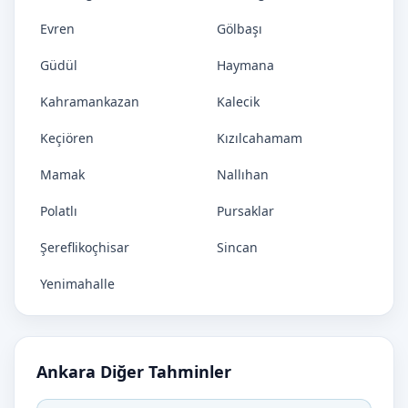
Evren
Gölbaşı
Güdül
Haymana
Kahramankazan
Kalecik
Keçiören
Kızılcahamam
Mamak
Nallıhan
Polatlı
Pursaklar
Şereflikoçhisar
Sincan
Yenimahalle
Ankara Diğer Tahminler