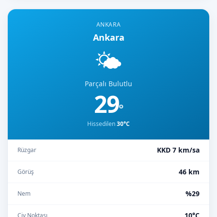
ANKARA
Ankara
🌤️
Parçalı Bulutlu
29
°
Hissedilen
30°C
KKD 7 km/sa
Rüzgar
46 km
Görüş
%29
Nem
10°C
Çiy Noktası