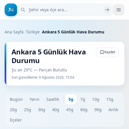
Şehir veya ilçe ara
Ana Sayfa
›
Türkiye
›
Ankara 5 Günlük Hava Durumu
Ankara 5 Günlük Hava
Kaydet
Durumu
Şu an 29°C — Parçalı Bulutlu
Son güncelleme:
9 Ağustos 2026, 15:54
Bugün
Yarın
Saatlik
5g
7g
10g
15g
20g
25g
30g
40g
45g
60g
90g
Anlık
İlçeler