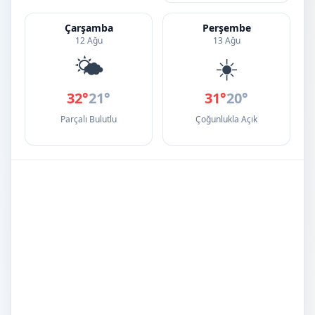
Çarşamba
Perşembe
12 Ağu
13 Ağu
🌤️
☀️
32°
21°
31°
20°
Parçalı Bulutlu
Çoğunlukla Açık