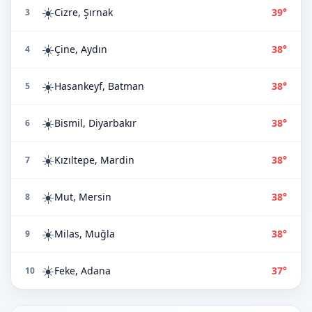
☀️
Cizre, Şırnak
39°
3
☀️
Çine, Aydın
38°
4
☀️
Hasankeyf, Batman
38°
5
☀️
Bismil, Diyarbakır
38°
6
☀️
Kızıltepe, Mardin
38°
7
☀️
Mut, Mersin
38°
8
☀️
Milas, Muğla
38°
9
☀️
Feke, Adana
37°
10