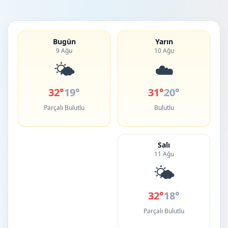
Bugün
Yarın
9 Ağu
10 Ağu
🌤️
☁️
32°
19°
31°
20°
Parçalı Bulutlu
Bulutlu
Salı
11 Ağu
🌤️
32°
18°
Parçalı Bulutlu