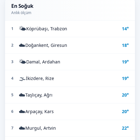
En Soğuk
Anlık ölçüm
🌤️
Köprübaşı, Trabzon
14°
1
☁️
Doğankent, Giresun
18°
2
🌤️
Damal, Ardahan
19°
3
🌫️
İkizdere, Rize
19°
4
☁️
Taşlıçay, Ağrı
20°
5
☁️
Arpaçay, Kars
20°
6
☁️
Murgul, Artvin
22°
7