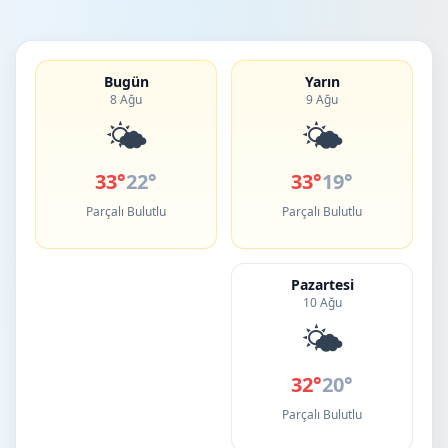
Bugün
Yarın
8 Ağu
9 Ağu
🌤️
🌤️
33°
22°
33°
19°
Parçalı Bulutlu
Parçalı Bulutlu
Pazartesi
10 Ağu
🌤️
32°
20°
Parçalı Bulutlu