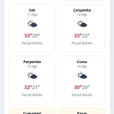
Salı
Çarşamba
11 Ağu
12 Ağu
🌤️
🌤️
33°
20°
33°
22°
Parçalı Bulutlu
Parçalı Bulutlu
Perşembe
Cuma
13 Ağu
14 Ağu
🌤️
🌤️
32°
21°
30°
20°
Parçalı Bulutlu
Parçalı Bulutlu
Cumartesi
Pazar