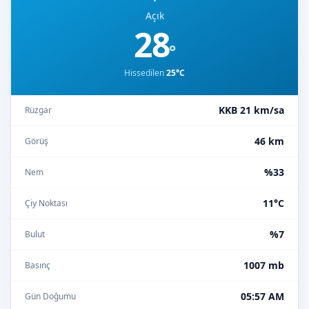
Açık
28
°
Hissedilen
25°C
KKB 21 km/sa
Rüzgar
46 km
Görüş
%33
Nem
11°C
Çiy Noktası
%7
Bulut
1007 mb
Basınç
05:57 AM
Gün Doğumu