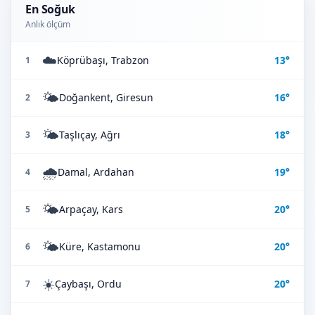
En Soğuk
Anlık ölçüm
☁️
Köprübaşı, Trabzon
13°
1
🌤️
Doğankent, Giresun
16°
2
🌤️
Taşlıçay, Ağrı
18°
3
🌧️
Damal, Ardahan
19°
4
🌤️
Arpaçay, Kars
20°
5
🌤️
Küre, Kastamonu
20°
6
☀️
Çaybaşı, Ordu
20°
7