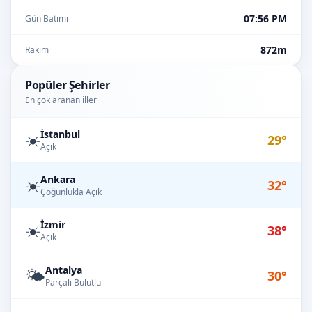
07:56 PM
Gün Batımı
872m
Rakım
Popüler Şehirler
En çok aranan iller
İstanbul
☀️
29°
Açık
Ankara
☀️
32°
Çoğunlukla Açık
İzmir
☀️
38°
Açık
Antalya
🌤️
30°
Parçalı Bulutlu