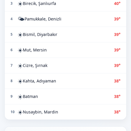
☀️
Birecik, Şanlıurfa
40°
3
🌤️
Pamukkale, Denizli
39°
4
☀️
Bismil, Diyarbakır
39°
5
☀️
Mut, Mersin
39°
6
☀️
Cizre, Şırnak
39°
7
☀️
Kahta, Adıyaman
38°
8
☀️
Batman
38°
9
☀️
Nusaybin, Mardin
38°
10