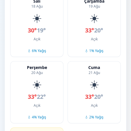
Salı
Çarşamba
18 Ağu
19 Ağu
☀️
☀️
30°
19°
33°
20°
Açık
Açık
💧 6% Yağış
💧 1% Yağış
Perşembe
Cuma
20 Ağu
21 Ağu
☀️
☀️
33°
22°
33°
20°
Açık
Açık
💧 4% Yağış
💧 2% Yağış