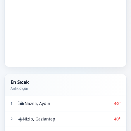
En Sıcak
Anlık ölçüm
🌤️
Nazilli, Aydın
40°
1
☀️
Nizip, Gaziantep
40°
2