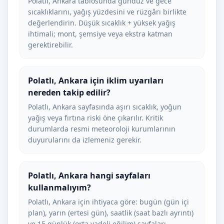
Polatlı, Ankara tablosunda gündüz ve gece
sıcaklıklarını, yağış yüzdesini ve rüzgârı birlikte
değerlendirin. Düşük sıcaklık + yüksek yağış
ihtimali; mont, şemsiye veya ekstra katman
gerektirebilir.
Polatlı, Ankara için iklim uyarıları
nereden takip edilir?
Polatlı, Ankara sayfasında aşırı sıcaklık, yoğun
yağış veya fırtına riski öne çıkarılır. Kritik
durumlarda resmi meteoroloji kurumlarının
duyurularını da izlemeniz gerekir.
Polatlı, Ankara hangi sayfaları
kullanmalıyım?
Polatlı, Ankara için ihtiyaca göre: bugün (gün içi
plan), yarın (ertesi gün), saatlik (saat bazlı ayrıntı)
ve 15 günlük (orta vadeli eğilim) sayfaları