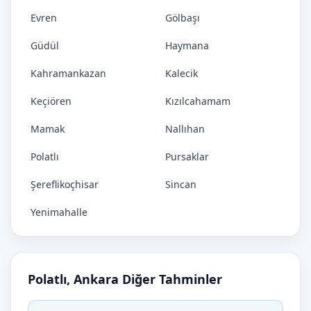
Evren
Gölbaşı
Güdül
Haymana
Kahramankazan
Kalecik
Keçiören
Kızılcahamam
Mamak
Nallıhan
Polatlı
Pursaklar
Şereflikoçhisar
Sincan
Yenimahalle
Polatlı, Ankara Diğer Tahminler