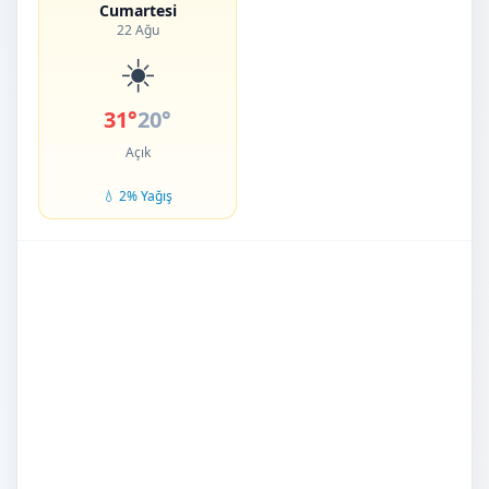
Cumartesi
22 Ağu
☀️
31°
20°
Açık
💧 2% Yağış