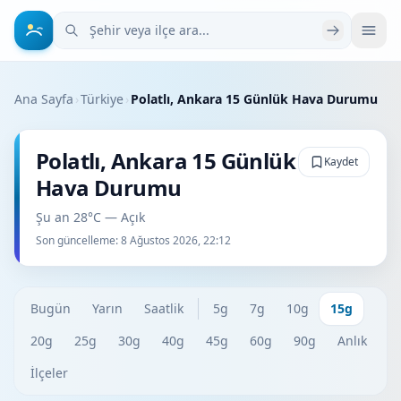
Şehir veya ilçe ara
Ana Sayfa
›
Türkiye
›
Polatlı, Ankara 15 Günlük Hava Durumu
Polatlı, Ankara 15 Günlük
Kaydet
Hava Durumu
Şu an 28°C — Açık
Son güncelleme:
8 Ağustos 2026, 22:12
Bugün
Yarın
Saatlik
5g
7g
10g
15g
20g
25g
30g
40g
45g
60g
90g
Anlık
İlçeler