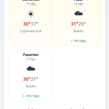
15 Ağu
16 Ağu
☀️
☁️
30°
17°
31°
20°
Çoğunlukla Açık
Bulutlu
💧 8% Yağış
Pazartesi
17 Ağu
☁️
30°
21°
Bulutlu
💧 10% Yağış