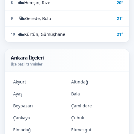
☁️
Hemşin, Rize
20°
8
🌤️
Gerede, Bolu
21°
9
☁️
Kürtün, Gümüşhane
21°
10
Ankara İlçeleri
İlçe bazlı tahminler
Akyurt
Altındağ
Ayaş
Bala
Beypazarı
Çamlıdere
Çankaya
Çubuk
Elmadağ
Etimesgut