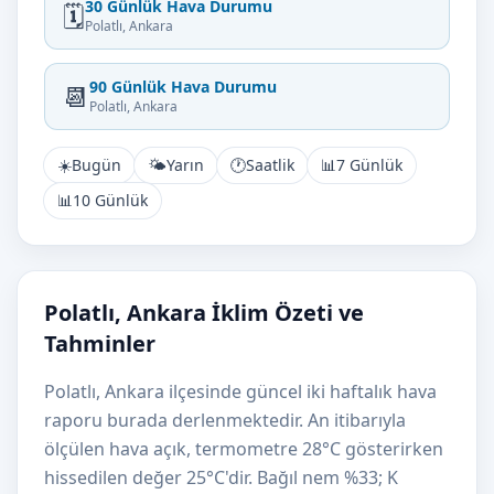
30 Günlük Hava Durumu
🗓️
Polatlı, Ankara
90 Günlük Hava Durumu
📆
Polatlı, Ankara
☀️
Bugün
🌤️
Yarın
🕐
Saatlik
📊
7 Günlük
📊
10 Günlük
Polatlı, Ankara İklim Özeti ve
Tahminler
Polatlı, Ankara ilçesinde güncel iki haftalık hava
raporu burada derlenmektedir. An itibarıyla
ölçülen hava açık, termometre 28°C gösterirken
hissedilen değer 25°C'dir. Bağıl nem %33; K