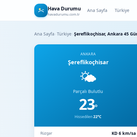
Hava Durumu
Ana Sayfa
Türkiye
havadurumu.com.tr
Ana Sayfa
›
Türkiye
›
Şereflikoçhisar, Ankara 45 
ANKARA
Şereflikoçhisar
🌤️
Parçalı Bulutlu
23
°
Hissedilen
22°C
KD 6 km/sa
Rüzgar