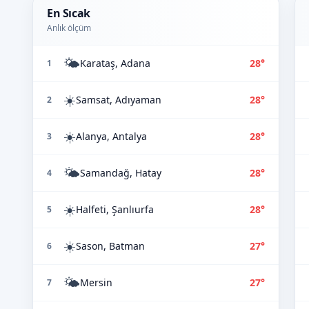
En Sıcak
Anlık ölçüm
🌤️
Karataş, Adana
28°
1
☀️
Samsat, Adıyaman
28°
2
☀️
Alanya, Antalya
28°
3
🌤️
Samandağ, Hatay
28°
4
☀️
Halfeti, Şanlıurfa
28°
5
☀️
Sason, Batman
27°
6
🌤️
Mersin
27°
7