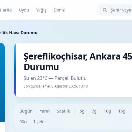
Şehir veya ilçe
Harita
Uydu
Yağış
Deniz
Günlük Hava Durumu
Şereflikoçhisar, Ankara 
Durumu
Şu an 23°C — Parçalı Bulutlu
Son güncelleme:
8 Ağustos 2026, 10:18
Bugün
Yarın
Saatlik
5g
7g
10g
15g
90g
İlçeler