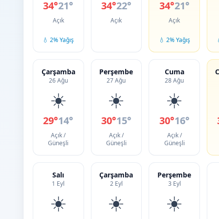
34°
21°
34°
22°
34°
21°
Açık
Açık
Açık
💧 2% Yağış
💧 2% Yağış
Çarşamba
Perşembe
Cuma
C
26 Ağu
27 Ağu
28 Ağu
☀️
☀️
☀️
29°
14°
30°
15°
30°
16°
Açık /
Açık /
Açık /
Güneşli
Güneşli
Güneşli
Salı
Çarşamba
Perşembe
1 Eyl
2 Eyl
3 Eyl
☀️
☀️
☀️