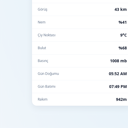
43 km
Görüş
%41
Nem
9°C
Çiy Noktası
%68
Bulut
1008 mb
Basınç
05:52 AM
Gün Doğumu
07:49 PM
Gün Batımı
942m
Rakım