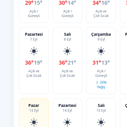
29°
15°
30°
14°
34°
16°
Açık /
Açık /
Açık ve
Güneşli
Güneşli
Çok Sıcak
Pazartesi
Salı
Çarşamba
7 Eyl
8 Eyl
9 Eyl
☀️
☀️
☀️
36°
19°
36°
21°
31°
13°
Açık ve
Açık ve
Açık /
Çok Sıcak
Çok Sıcak
Güneşli
💧 20%
Yağış
Pazar
Pazartesi
Salı
13 Eyl
14 Eyl
15 Eyl
☀️
☀️
☀️