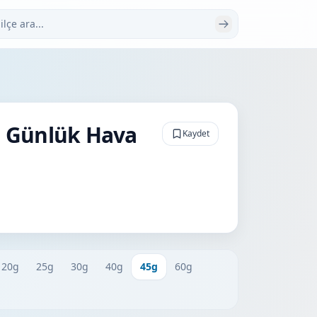
 ara
45 Günlük Hava
Kaydet
20g
25g
30g
40g
45g
60g