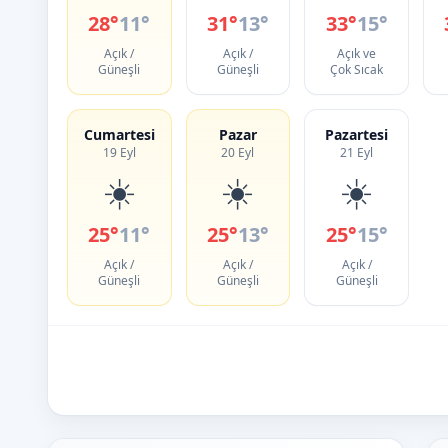
28°
11°
31°
13°
33°
15°
Açık /
Açık /
Açık ve
Güneşli
Güneşli
Çok Sıcak
Cumartesi
Pazar
Pazartesi
19 Eyl
20 Eyl
21 Eyl
☀️
☀️
☀️
25°
11°
25°
13°
25°
15°
Açık /
Açık /
Açık /
Güneşli
Güneşli
Güneşli