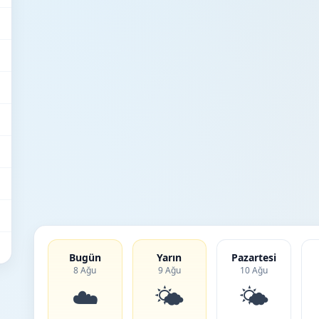
Bugün
Yarın
Pazartesi
8 Ağu
9 Ağu
10 Ağu
☁️
🌤️
🌤️