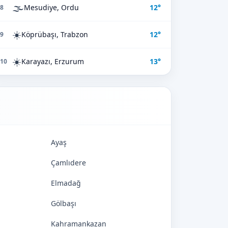
🌫️
Mesudiye, Ordu
12°
8
☀️
Köprübaşı, Trabzon
12°
9
☀️
Karayazı, Erzurum
13°
10
Ayaş
Çamlıdere
Elmadağ
Gölbaşı
Kahramankazan