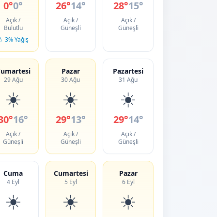
0°
0°
26°
14°
28°
15°
Açık /
Açık /
Açık /
Bulutlu
Güneşli
Güneşli
💧 3% Yağış
umartesi
Pazar
Pazartesi
29 Ağu
30 Ağu
31 Ağu
☀️
☀️
☀️
30°
16°
29°
13°
29°
14°
Açık /
Açık /
Açık /
Güneşli
Güneşli
Güneşli
Cuma
Cumartesi
Pazar
4 Eyl
5 Eyl
6 Eyl
☀️
☀️
☀️