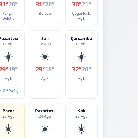
31°
20°
31°
20°
30°
21°
Parçalı
Bulutlu
Çoğunlukla
Bulutlu
Açık
Pazartesi
Salı
Çarşamba
17 Ağu
18 Ağu
19 Ağu
☀️
☀️
☀️
29°
19°
29°
18°
32°
20°
Açık
Açık
Açık
💧 2% Yağış
Pazar
Pazartesi
Salı
23 Ağu
24 Ağu
25 Ağu
☀️
☀️
☀️