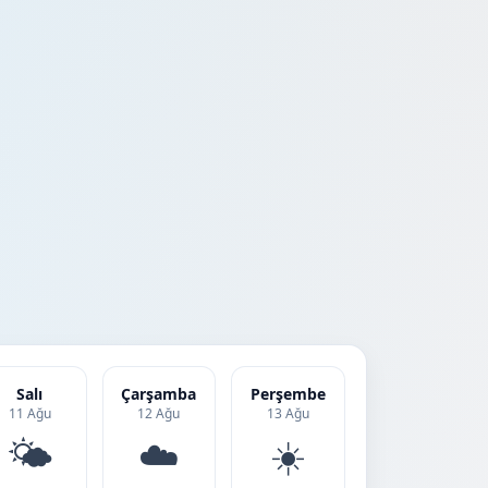
Salı
Çarşamba
Perşembe
11 Ağu
12 Ağu
13 Ağu
🌤️
☁️
☀️