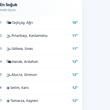
En Soğuk
Anlık ölçüm
🌤️
Taşlıçay, Ağrı
10°
1
🌫️
Pınarbaşı, Kastamonu
11°
2
🌫️
Gölova, Sivas
11°
3
🌤️
Hanak, Ardahan
12°
4
🌫️
Alucra, Giresun
12°
5
☀️
Selim, Kars
12°
6
☀️
Tomarza, Kayseri
12°
7