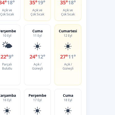
34°
18°
35°
19°
35°
18°
Açık ve
Açık ve
Açık ve
Çok Sıcak
Çok Sıcak
Çok Sıcak
Perşembe
Cuma
Cumartesi
10 Eyl
11 Eyl
12 Eyl
🌤️
☀️
☀️
22°
9°
24°
12°
27°
11°
Parçalı
Açık /
Açık /
Bulutlu
Güneşli
Güneşli
Çarşamba
Perşembe
Cuma
16 Eyl
17 Eyl
18 Eyl
☀️
☀️
☀️