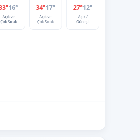
33°
16°
34°
17°
27°
12°
Açık ve
Açık ve
Açık /
Çok Sıcak
Çok Sıcak
Güneşli