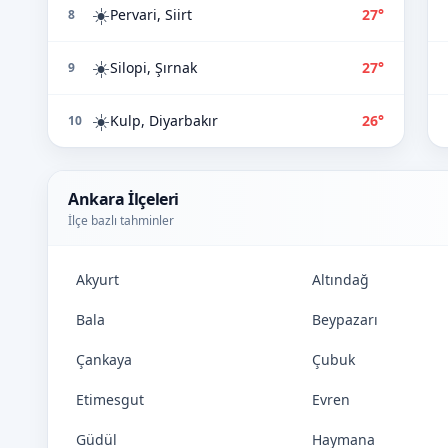
☀️
Pervari, Siirt
27°
8
☀️
Silopi, Şırnak
27°
9
☀️
Kulp, Diyarbakır
26°
10
Ankara İlçeleri
İlçe bazlı tahminler
Akyurt
Altındağ
Bala
Beypazarı
Çankaya
Çubuk
Etimesgut
Evren
Güdül
Haymana