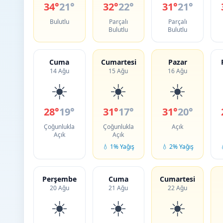
34°
21°
32°
22°
31°
21°
Bulutlu
Parçalı
Parçalı
Bulutlu
Bulutlu
Cuma
Cumartesi
Pazar
14 Ağu
15 Ağu
16 Ağu
☀️
☀️
☀️
28°
19°
31°
17°
31°
20°
Çoğunlukla
Çoğunlukla
Açık
Açık
Açık
💧 1% Yağış
💧 2% Yağış
Perşembe
Cuma
Cumartesi
20 Ağu
21 Ağu
22 Ağu
☀️
☀️
☀️