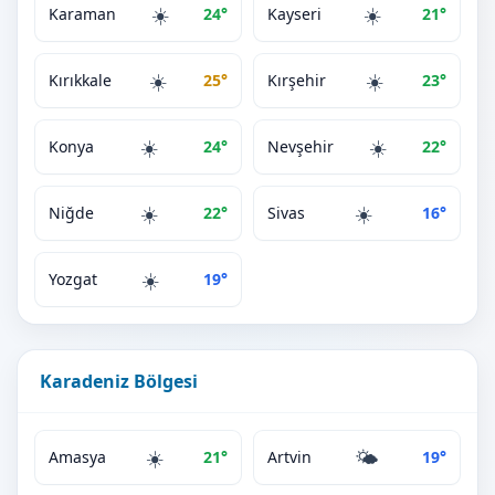
☀️
☀️
Karaman
24°
Kayseri
21°
☀️
☀️
Kırıkkale
25°
Kırşehir
23°
☀️
☀️
Konya
24°
Nevşehir
22°
☀️
☀️
Niğde
22°
Sivas
16°
☀️
Yozgat
19°
Karadeniz Bölgesi
☀️
🌤️
Amasya
21°
Artvin
19°