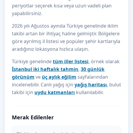
periyotlar seçerek kısa veya uzun vadeli plan
yapabilirsiniz.
2026 yılı Ağustos ayında Türkiye genelinde iklim
takibi artan bir ihtiyaç haline gelmiştir. Bölgelere
göre ayrılmış il listesi ve popüler şehir kartlarıyla
aradığınız lokasyona hızlıca ulaşın.
Türkiye genelinde
tüm iller listesi
, örnek olarak
İstanbul iki haftalık tahmin
,
30 günlük
görünüm
ve
üç aylık eğilim
sayfalarından
incelenebilir. Canlı yağış için
yağış haritası
, bulut
takibi için
uydu katmanları
kullanılabilir.
Merak Edilenler