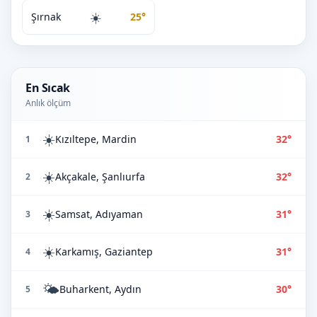
☀️
Şırnak
25°
En Sıcak
Anlık ölçüm
☀️
Kızıltepe, Mardin
32°
1
☀️
Akçakale, Şanlıurfa
32°
2
☀️
Samsat, Adıyaman
31°
3
☀️
Karkamış, Gaziantep
31°
4
🌤️
Buharkent, Aydın
30°
5