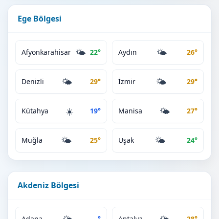
Ege Bölgesi
🌤️
🌤️
Afyonkarahisar
22°
Aydın
26°
🌤️
🌤️
Denizli
29°
İzmir
29°
☀️
🌤️
Kütahya
19°
Manisa
27°
🌤️
🌤️
Muğla
25°
Uşak
24°
Akdeniz Bölgesi
Adana
--°
Antalya
28°