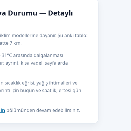
va Durumu — Detaylı
lim modellerine dayanır. Şu anki tablo:
atte 7 km.
le 31°C arasında dalgalanması
r; ayrıntı kısa vadeli sayfalarda
caklık eğrisi, yağış ihtimalleri ve
yrıntı için bugün ve saatlik; ertesi gün
min
bölümünden devam edebilirsiniz.