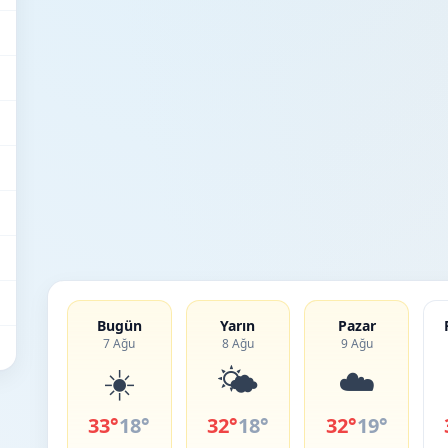
Bugün
Yarın
Pazar
7 Ağu
8 Ağu
9 Ağu
☀️
🌤️
☁️
33°
18°
32°
18°
32°
19°