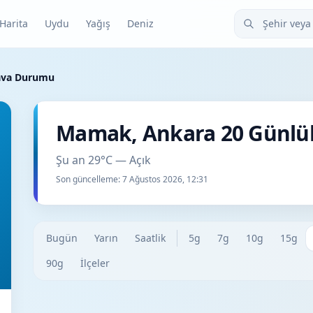
Şehir veya ilçe
Harita
Uydu
Yağış
Deniz
ava Durumu
Mamak, Ankara 20 Günl
Şu an 29°C — Açık
Son güncelleme:
7 Ağustos 2026, 12:31
Bugün
Yarın
Saatlik
5g
7g
10g
15g
90g
İlçeler