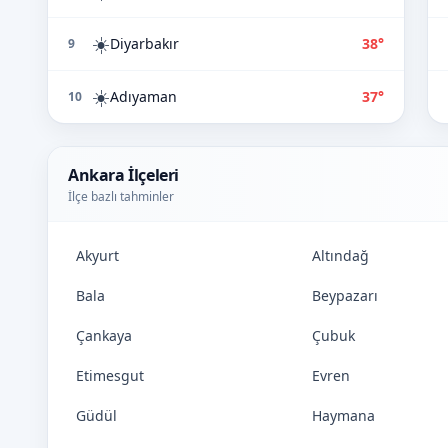
☀️
Diyarbakır
38°
9
☀️
Adıyaman
37°
10
Ankara İlçeleri
İlçe bazlı tahminler
Akyurt
Altındağ
Bala
Beypazarı
Çankaya
Çubuk
Etimesgut
Evren
Güdül
Haymana