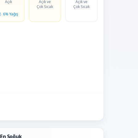
Açık
Açık ve
Açık ve
Çok Sıcak
Çok Sıcak
💧 6% Yağış
En Soğuk