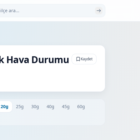
 ara
ük Hava Durumu
Kaydet
20g
25g
30g
40g
45g
60g