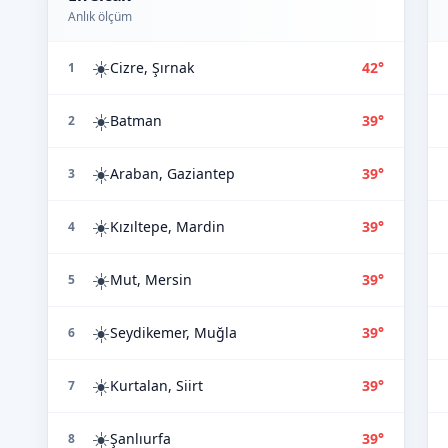
Anlık ölçüm
☀️
Cizre, Şırnak
42°
1
☀️
Batman
39°
2
☀️
Araban, Gaziantep
39°
3
☀️
Kızıltepe, Mardin
39°
4
☀️
Mut, Mersin
39°
5
☀️
Seydikemer, Muğla
39°
6
☀️
Kurtalan, Siirt
39°
7
☀️
Şanlıurfa
39°
8