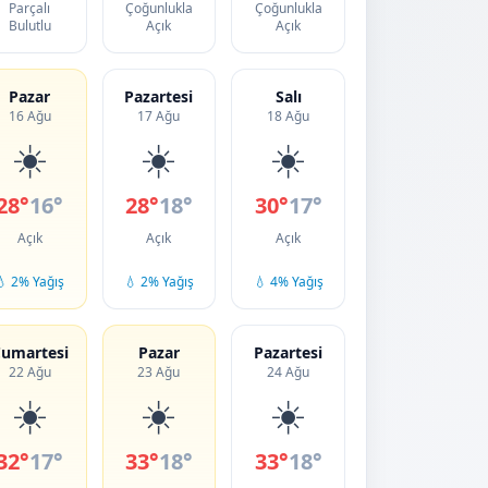
Parçalı
Çoğunlukla
Çoğunlukla
Bulutlu
Açık
Açık
Pazar
Pazartesi
Salı
16 Ağu
17 Ağu
18 Ağu
☀️
☀️
☀️
28°
16°
28°
18°
30°
17°
Açık
Açık
Açık
💧 2% Yağış
💧 2% Yağış
💧 4% Yağış
umartesi
Pazar
Pazartesi
22 Ağu
23 Ağu
24 Ağu
☀️
☀️
☀️
32°
17°
33°
18°
33°
18°