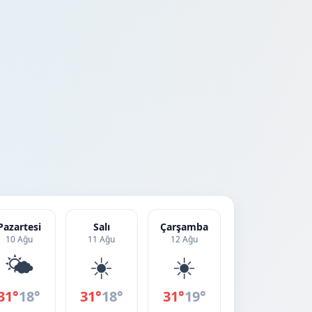
Pazartesi
Salı
Çarşamba
10 Ağu
11 Ağu
12 Ağu
🌤️
☀️
☀️
31°
18°
31°
18°
31°
19°