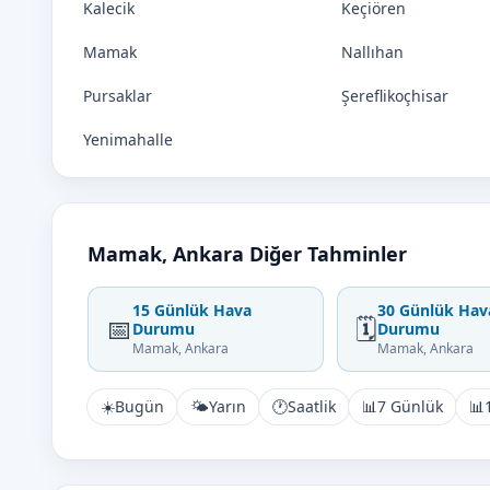
Kalecik
Keçiören
Mamak
Nallıhan
Pursaklar
Şereflikoçhisar
Yenimahalle
Mamak, Ankara Diğer Tahminler
15 Günlük Hava
30 Günlük Hav
📅
🗓️
Durumu
Durumu
Mamak, Ankara
Mamak, Ankara
☀️
Bugün
🌤️
Yarın
🕐
Saatlik
📊
7 Günlük
📊