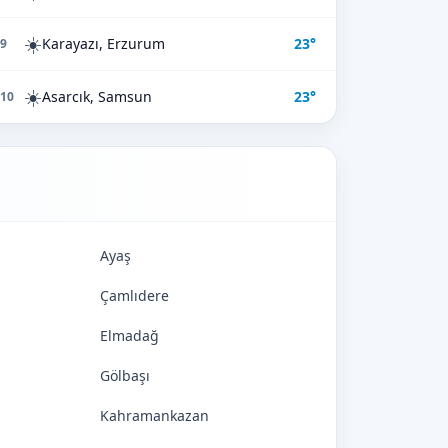
☀️
Karayazı, Erzurum
23°
9
☀️
Asarcık, Samsun
23°
10
Ayaş
Çamlıdere
Elmadağ
Gölbaşı
Kahramankazan