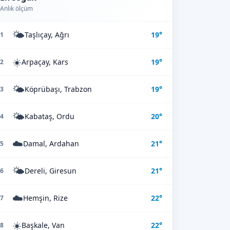
Anlık ölçüm
🌤️
Taşlıçay, Ağrı
19°
1
☀️
Arpaçay, Kars
19°
2
🌤️
Köprübaşı, Trabzon
19°
3
🌤️
Kabataş, Ordu
20°
4
☁️
Damal, Ardahan
21°
5
🌤️
Dereli, Giresun
21°
6
☁️
Hemşin, Rize
22°
7
☀️
Başkale, Van
22°
8