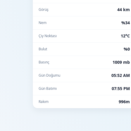
44 km
Görüş
%34
Nem
12°C
Çiy Noktası
%0
Bulut
1009 mb
Basınç
05:52 AM
Gün Doğumu
07:55 PM
Gün Batımı
996m
Rakım