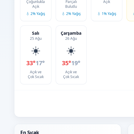
Çoğunlukla
Parçalı
Açık
Açık
Bulutlu
💧 2% Yağış
💧 2% Yağış
💧 1% Yağış
Salı
Çarşamba
25 Ağu
26 Ağu
☀️
☀️
33°
17°
35°
19°
Açık ve
Açık ve
Çok Sıcak
Çok Sıcak
En Sıcak