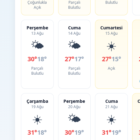
Çoğunlukla
Parçalı
Bulutlu
Açık
Bulutlu
Perşembe
Cuma
Cumartesi
13 Ağu
14 Ağu
15 Ağu
🌤️
🌤️
☀️
30°
18°
27°
17°
27°
15°
Parçalı
Parçalı
Açık
Bulutlu
Bulutlu
Çarşamba
Perşembe
Cuma
C
19 Ağu
20 Ağu
21 Ağu
☀️
🌤️
☀️
31°
18°
30°
19°
31°
19°