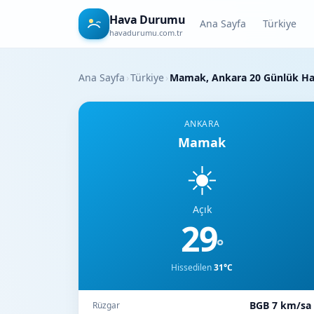
Hava Durumu
Ana Sayfa
Türkiye
havadurumu.com.tr
Ana Sayfa
›
Türkiye
›
Mamak, Ankara 20 Günlük H
ANKARA
Mamak
☀️
Açık
29
°
Hissedilen
31°C
BGB 7 km/sa
Rüzgar