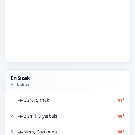
En Sıcak
Anlık ölçüm
☀️
Cizre, Şırnak
41°
1
☀️
Bismil, Diyarbakır
40°
2
☀️
Nizip, Gaziantep
40°
3