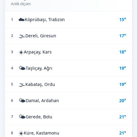
Anlık ölçüm
☁️
Köprübaşı, Trabzon
15°
1
🌫️
Dereli, Giresun
17°
2
☀️
Arpaçay, Kars
18°
3
🌤️
Taşlıçay, Ağrı
19°
4
🌫️
Kabataş, Ordu
19°
5
🌤️
Damal, Ardahan
20°
6
🌤️
Gerede, Bolu
21°
7
☀️
Küre, Kastamonu
21°
8