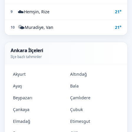
☁️
Hemşin, Rize
21°
9
🌤️
Muradiye, Van
21°
10
Ankara İlçeleri
İlçe bazlı tahminler
Akyurt
Altındağ
Ayaş
Bala
Beypazarı
Çamlıdere
Çankaya
Çubuk
Elmadağ
Etimesgut