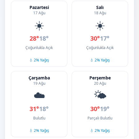
Pazartesi
Salı
17 Ağu
18 Ağu
☀️
☀️
28°
18°
30°
17°
Çoğunlukla Açık
Çoğunlukla Açık
💧 2% Yağış
💧 2% Yağış
Çarşamba
Perşembe
19 Ağu
20 Ağu
☁️
🌤️
31°
18°
30°
19°
Bulutlu
Parçalı Bulutlu
💧 2% Yağış
💧 2% Yağış