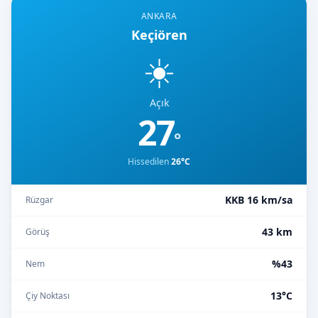
ANKARA
Keçiören
☀️
Açık
27
°
Hissedilen
26°C
KKB 16 km/sa
Rüzgar
43 km
Görüş
%43
Nem
13°C
Çiy Noktası