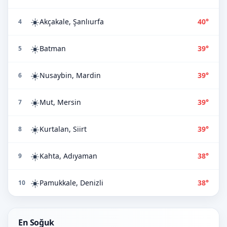
☀️
Akçakale, Şanlıurfa
40°
4
☀️
Batman
39°
5
☀️
Nusaybin, Mardin
39°
6
☀️
Mut, Mersin
39°
7
☀️
Kurtalan, Siirt
39°
8
☀️
Kahta, Adıyaman
38°
9
☀️
Pamukkale, Denizli
38°
10
En Soğuk