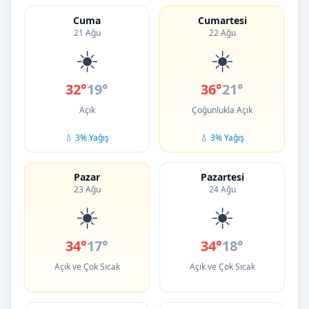
Cuma
Cumartesi
21 Ağu
22 Ağu
☀️
☀️
32°
19°
36°
21°
Açık
Çoğunlukla Açık
💧 3% Yağış
💧 3% Yağış
Pazar
Pazartesi
23 Ağu
24 Ağu
☀️
☀️
34°
17°
34°
18°
Açık ve Çok Sıcak
Açık ve Çok Sıcak