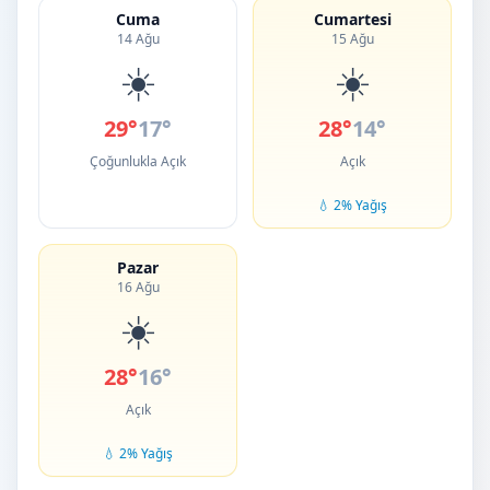
Cuma
Cumartesi
14 Ağu
15 Ağu
☀️
☀️
29°
17°
28°
14°
Çoğunlukla Açık
Açık
💧 2% Yağış
Pazar
16 Ağu
☀️
28°
16°
Açık
💧 2% Yağış