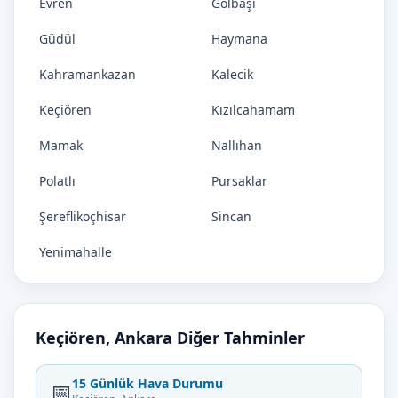
Evren
Gölbaşı
Güdül
Haymana
Kahramankazan
Kalecik
Keçiören
Kızılcahamam
Mamak
Nallıhan
Polatlı
Pursaklar
Şereflikoçhisar
Sincan
Yenimahalle
Keçiören, Ankara Diğer Tahminler
15 Günlük Hava Durumu
📅