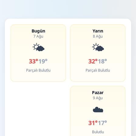
Bugün
Yarın
7 Ağu
8 Ağu
🌤️
🌤️
33°
19°
32°
18°
Parçalı Bulutlu
Parçalı Bulutlu
Pazar
9 Ağu
☁️
31°
17°
Bulutlu