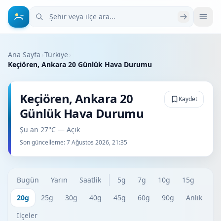
Şehir veya ilçe ara
Ana Sayfa
›
Türkiye
›
Keçiören, Ankara 20 Günlük Hava Durumu
Keçiören, Ankara 20
Kaydet
Günlük Hava Durumu
Şu an 27°C — Açık
Son güncelleme:
7 Ağustos 2026, 21:35
Bugün
Yarın
Saatlik
5g
7g
10g
15g
20g
25g
30g
40g
45g
60g
90g
Anlık
İlçeler