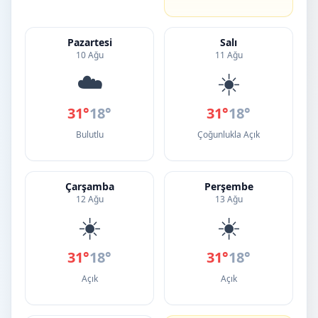
Pazartesi
Salı
10 Ağu
11 Ağu
☁️
☀️
31°
18°
31°
18°
Bulutlu
Çoğunlukla Açık
Çarşamba
Perşembe
12 Ağu
13 Ağu
☀️
☀️
31°
18°
31°
18°
Açık
Açık