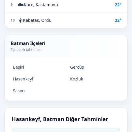
☁️
Küre, Kastamonu
22°
9
☀️
Kabataş, Ordu
22°
10
Batman İlçeleri
İlçe bazlı tahminler
Beşiri
Gercüş
Hasankeyf
Kozluk
Sason
Hasankeyf, Batman Diğer Tahminler