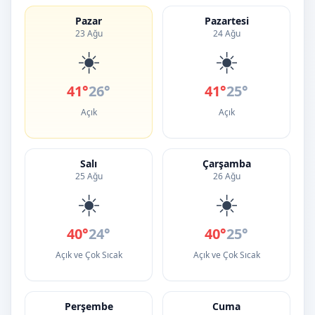
Pazar
Pazartesi
23 Ağu
24 Ağu
☀️
☀️
41°
26°
41°
25°
Açık
Açık
Salı
Çarşamba
25 Ağu
26 Ağu
☀️
☀️
40°
24°
40°
25°
Açık ve Çok Sıcak
Açık ve Çok Sıcak
Perşembe
Cuma