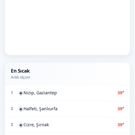
En Sıcak
Anlık ölçüm
☀️
Nizip, Gaziantep
39°
1
☀️
Halfeti, Şanlıurfa
39°
2
☀️
Cizre, Şırnak
39°
3