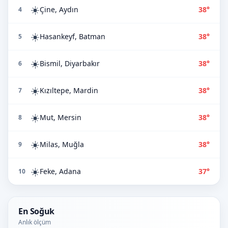
☀️
Çine, Aydın
38°
4
☀️
Hasankeyf, Batman
38°
5
☀️
Bismil, Diyarbakır
38°
6
☀️
Kızıltepe, Mardin
38°
7
☀️
Mut, Mersin
38°
8
☀️
Milas, Muğla
38°
9
☀️
Feke, Adana
37°
10
En Soğuk
Anlık ölçüm