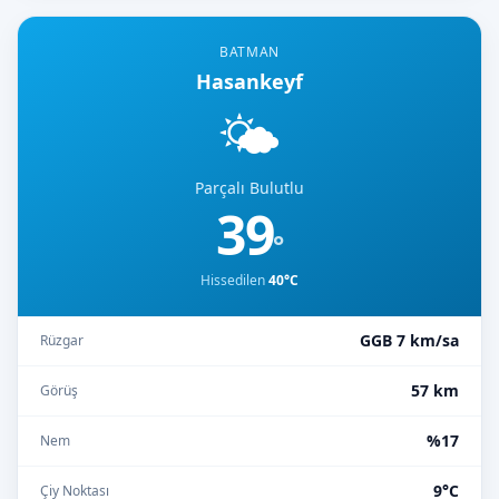
BATMAN
Hasankeyf
🌤️
Parçalı Bulutlu
39
°
Hissedilen
40°C
GGB 7 km/sa
Rüzgar
57 km
Görüş
%17
Nem
9°C
Çiy Noktası