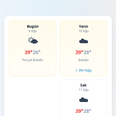
Bugün
Yarın
9 Ağu
10 Ağu
🌤️
☁️
39°
26°
39°
28°
Parçalı Bulutlu
Bulutlu
💧 8% Yağış
Salı
11 Ağu
☁️
39°
28°