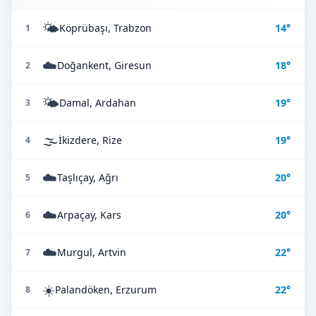
🌤️
Köprübaşı, Trabzon
14°
1
☁️
Doğankent, Giresun
18°
2
🌤️
Damal, Ardahan
19°
3
🌫️
İkizdere, Rize
19°
4
☁️
Taşlıçay, Ağrı
20°
5
☁️
Arpaçay, Kars
20°
6
☁️
Murgul, Artvin
22°
7
☀️
Palandöken, Erzurum
22°
8