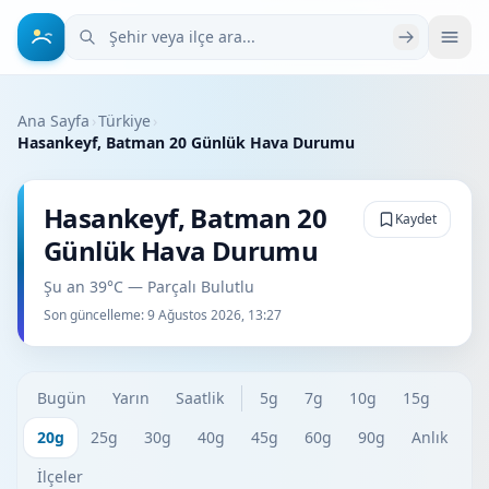
Şehir veya ilçe ara
Ana Sayfa
›
Türkiye
›
Hasankeyf, Batman 20 Günlük Hava Durumu
Hasankeyf, Batman 20
Kaydet
Günlük Hava Durumu
Şu an 39°C — Parçalı Bulutlu
Son güncelleme:
9 Ağustos 2026, 13:27
Bugün
Yarın
Saatlik
5g
7g
10g
15g
20g
25g
30g
40g
45g
60g
90g
Anlık
İlçeler