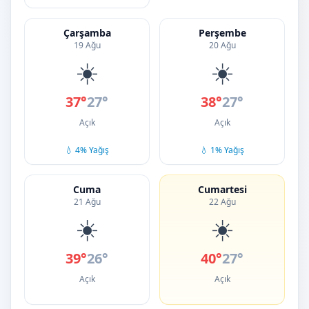
Çarşamba
Perşembe
19 Ağu
20 Ağu
☀️
☀️
37°
27°
38°
27°
Açık
Açık
💧 4% Yağış
💧 1% Yağış
Cuma
Cumartesi
21 Ağu
22 Ağu
☀️
☀️
39°
26°
40°
27°
Açık
Açık