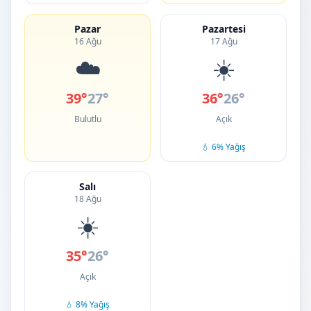
Pazar
Pazartesi
16 Ağu
17 Ağu
☁️
☀️
39°
27°
36°
26°
Bulutlu
Açık
💧 6% Yağış
Salı
18 Ağu
☀️
35°
26°
Açık
💧 8% Yağış