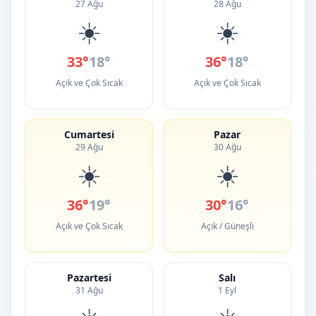
27 Ağu
28 Ağu
☀️
☀️
33°
18°
36°
18°
Açık ve Çok Sıcak
Açık ve Çok Sıcak
Cumartesi
Pazar
29 Ağu
30 Ağu
☀️
☀️
36°
19°
30°
16°
Açık ve Çok Sıcak
Açık / Güneşli
Pazartesi
Salı
31 Ağu
1 Eyl