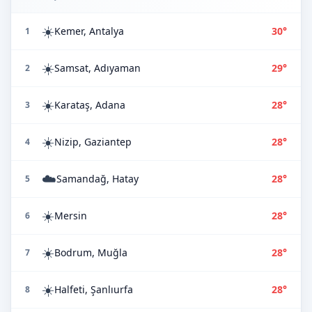
☀️
Kemer, Antalya
30°
1
☀️
Samsat, Adıyaman
29°
2
☀️
Karataş, Adana
28°
3
☀️
Nizip, Gaziantep
28°
4
☁️
Samandağ, Hatay
28°
5
☀️
Mersin
28°
6
☀️
Bodrum, Muğla
28°
7
☀️
Halfeti, Şanlıurfa
28°
8