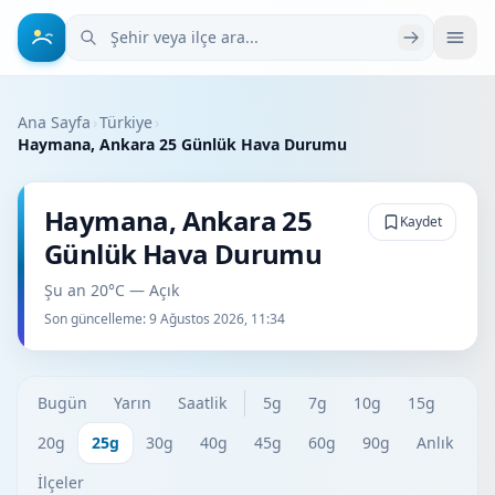
Şehir veya ilçe ara
Ana Sayfa
›
Türkiye
›
Haymana, Ankara 25 Günlük Hava Durumu
Haymana, Ankara 25
Kaydet
Günlük Hava Durumu
Şu an 20°C — Açık
Son güncelleme:
9 Ağustos 2026, 11:34
Bugün
Yarın
Saatlik
5g
7g
10g
15g
20g
25g
30g
40g
45g
60g
90g
Anlık
İlçeler