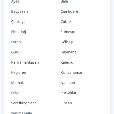
Ayaş
Bala
Beypazarı
Çamlıdere
Çankaya
Çubuk
Elmadağ
Etimesgut
Evren
Gölbaşı
Güdül
Haymana
Kahramankazan
Kalecik
Keçiören
Kızılcahamam
Mamak
Nallıhan
Polatlı
Pursaklar
Şereflikoçhisar
Sincan
Yenimahalle