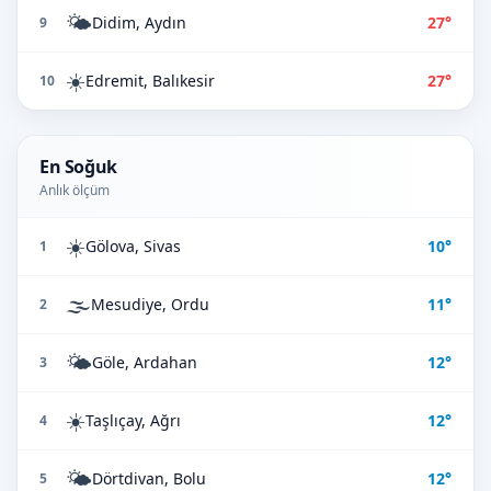
🌤️
Didim, Aydın
27°
9
☀️
Edremit, Balıkesir
27°
10
En Soğuk
Anlık ölçüm
☀️
Gölova, Sivas
10°
1
🌫️
Mesudiye, Ordu
11°
2
🌤️
Göle, Ardahan
12°
3
☀️
Taşlıçay, Ağrı
12°
4
🌤️
Dörtdivan, Bolu
12°
5