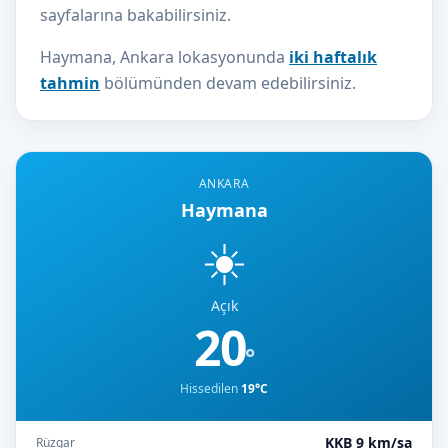
sayfalarına bakabilirsiniz.
Haymana, Ankara lokasyonunda
iki haftalık
tahmin
bölümünden devam edebilirsiniz.
ANKARA
Haymana
☀️
Açık
20
°
Hissedilen
19°C
KKB 9 km/sa
Rüzgar