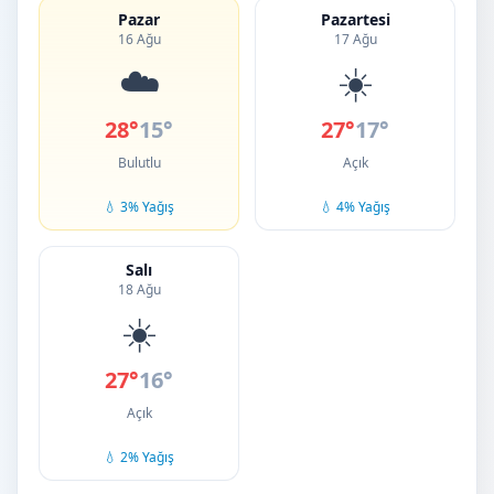
Pazar
Pazartesi
16 Ağu
17 Ağu
☁️
☀️
28°
15°
27°
17°
Bulutlu
Açık
💧 3% Yağış
💧 4% Yağış
Salı
18 Ağu
☀️
27°
16°
Açık
💧 2% Yağış