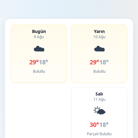
Bugün
Yarın
9 Ağu
10 Ağu
☁️
☁️
29°
18°
29°
18°
Bulutlu
Bulutlu
Salı
11 Ağu
🌤️
30°
18°
Parçalı Bulutlu