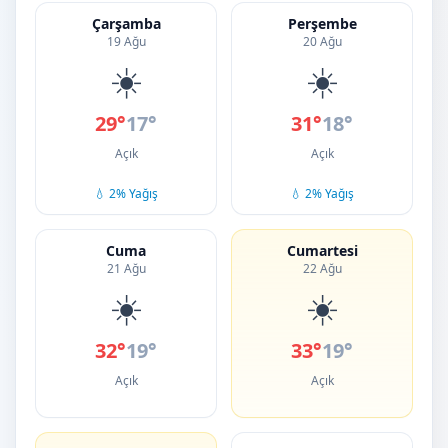
Çarşamba
Perşembe
19 Ağu
20 Ağu
☀️
☀️
29°
17°
31°
18°
Açık
Açık
💧 2% Yağış
💧 2% Yağış
Cuma
Cumartesi
21 Ağu
22 Ağu
☀️
☀️
32°
19°
33°
19°
Açık
Açık