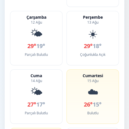
Çarşamba
Perşembe
12 Ağu
13 Ağu
🌤️
☀️
29°
19°
29°
18°
Parçalı Bulutlu
Çoğunlukla Açık
Cuma
Cumartesi
14 Ağu
15 Ağu
🌤️
☁️
27°
17°
26°
15°
Parçalı Bulutlu
Bulutlu