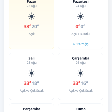
Pazar
Pazartesi
23 Ağu
24 Ağu
☀️
☀️
33°
20°
0°
0°
Açık
Açık / Bulutlu
💧 1% Yağış
Salı
Çarşamba
25 Ağu
26 Ağu
☀️
☀️
33°
18°
33°
16°
Açık ve Çok Sıcak
Açık ve Çok Sıcak
Perşembe
Cuma