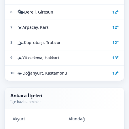
🌤️
Dereli, Giresun
12°
6
☀️
Arpaçay, Kars
12°
7
🌫️
Köprübaşı, Trabzon
12°
8
☀️
Yüksekova, Hakkari
13°
9
☀️
Doğanyurt, Kastamonu
13°
10
Ankara İlçeleri
İlçe bazlı tahminler
Akyurt
Altındağ