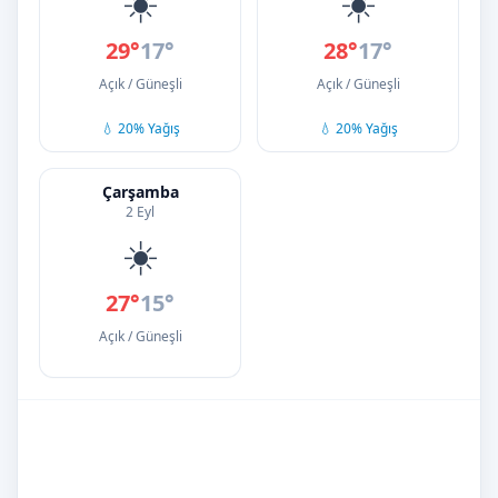
☀️
☀️
29°
17°
28°
17°
Açık / Güneşli
Açık / Güneşli
💧 20% Yağış
💧 20% Yağış
Çarşamba
2 Eyl
☀️
27°
15°
Açık / Güneşli