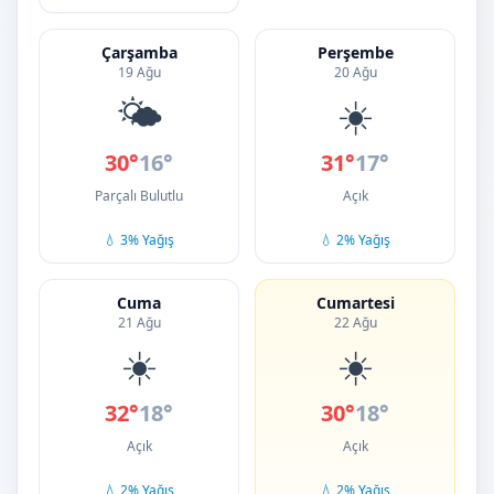
Çarşamba
Perşembe
19 Ağu
20 Ağu
🌤️
☀️
30°
16°
31°
17°
Parçalı Bulutlu
Açık
💧 3% Yağış
💧 2% Yağış
Cuma
Cumartesi
21 Ağu
22 Ağu
☀️
☀️
32°
18°
30°
18°
Açık
Açık
💧 2% Yağış
💧 2% Yağış