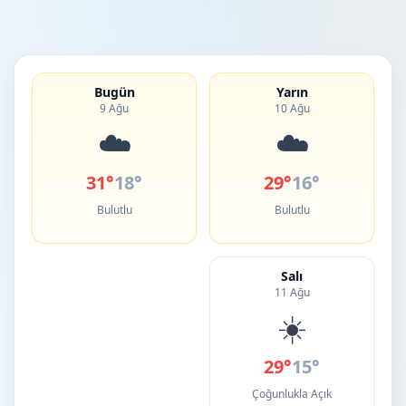
Bugün
Yarın
9 Ağu
10 Ağu
☁️
☁️
31°
18°
29°
16°
Bulutlu
Bulutlu
Salı
11 Ağu
☀️
29°
15°
Çoğunlukla Açık