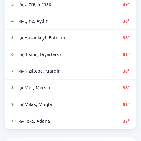
☀️
Cizre, Şırnak
39°
3
☀️
Çine, Aydın
38°
4
☀️
Hasankeyf, Batman
38°
5
☀️
Bismil, Diyarbakır
38°
6
☀️
Kızıltepe, Mardin
38°
7
☀️
Mut, Mersin
38°
8
☀️
Milas, Muğla
38°
9
☀️
Feke, Adana
37°
10