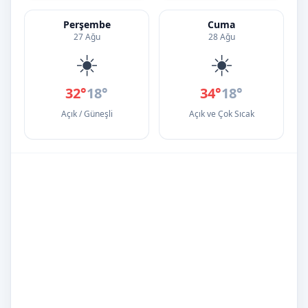
Perşembe
Cuma
27 Ağu
28 Ağu
☀️
☀️
32°
18°
34°
18°
Açık / Güneşli
Açık ve Çok Sıcak