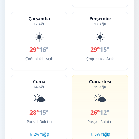
Çarşamba
Perşembe
12 Ağu
13 Ağu
☀️
☀️
29°
16°
29°
15°
Çoğunlukla Açık
Çoğunlukla Açık
Cuma
Cumartesi
14 Ağu
15 Ağu
🌤️
🌤️
28°
15°
26°
12°
Parçalı Bulutlu
Parçalı Bulutlu
💧 2% Yağış
💧 5% Yağış