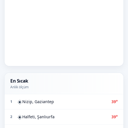
En Sıcak
Anlık ölçüm
☀️
Nizip, Gaziantep
39°
1
☀️
Halfeti, Şanlıurfa
39°
2