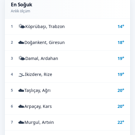
En Soğuk
Anlık ölçüm
🌤️
Köprübaşı, Trabzon
14°
1
☁️
Doğankent, Giresun
18°
2
🌤️
Damal, Ardahan
19°
3
🌫️
İkizdere, Rize
19°
4
☁️
Taşlıçay, Ağrı
20°
5
☁️
Arpaçay, Kars
20°
6
☁️
Murgul, Artvin
22°
7