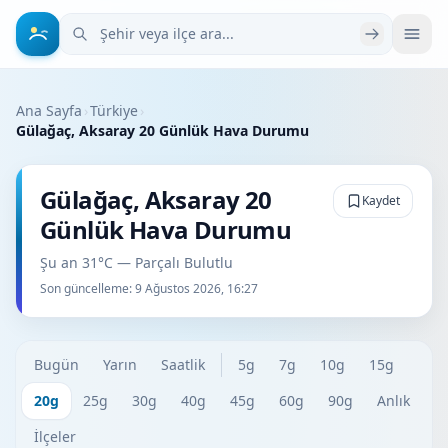
Şehir veya ilçe ara
Ana Sayfa
›
Türkiye
›
Gülağaç, Aksaray 20 Günlük Hava Durumu
Gülağaç, Aksaray 20
Kaydet
Günlük Hava Durumu
Şu an 31°C — Parçalı Bulutlu
Son güncelleme:
9 Ağustos 2026, 16:27
Bugün
Yarın
Saatlik
5g
7g
10g
15g
20g
25g
30g
40g
45g
60g
90g
Anlık
İlçeler