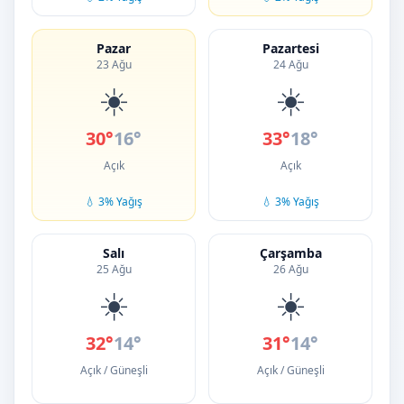
Pazar
Pazartesi
23 Ağu
24 Ağu
☀️
☀️
30°
16°
33°
18°
Açık
Açık
💧 3% Yağış
💧 3% Yağış
Salı
Çarşamba
25 Ağu
26 Ağu
☀️
☀️
32°
14°
31°
14°
Açık / Güneşli
Açık / Güneşli