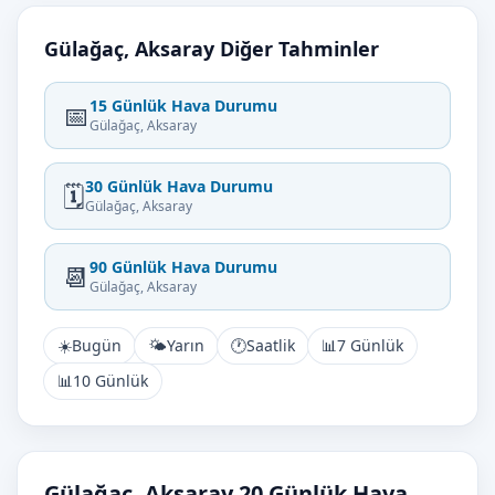
Gülağaç, Aksaray Diğer Tahminler
15 Günlük Hava Durumu
📅
Gülağaç, Aksaray
30 Günlük Hava Durumu
🗓️
Gülağaç, Aksaray
90 Günlük Hava Durumu
📆
Gülağaç, Aksaray
☀️
Bugün
🌤️
Yarın
🕐
Saatlik
📊
7 Günlük
📊
10 Günlük
Gülağaç, Aksaray 20 Günlük Hava