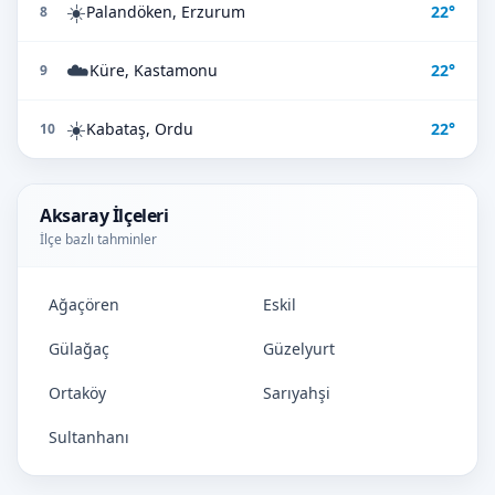
☀️
Palandöken, Erzurum
22°
8
☁️
Küre, Kastamonu
22°
9
☀️
Kabataş, Ordu
22°
10
Aksaray İlçeleri
İlçe bazlı tahminler
Ağaçören
Eskil
Gülağaç
Güzelyurt
Ortaköy
Sarıyahşi
Sultanhanı