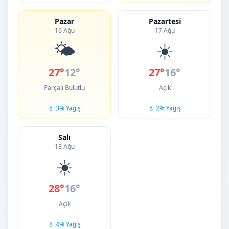
Pazar
Pazartesi
16 Ağu
17 Ağu
🌤️
☀️
27°
12°
27°
16°
Parçalı Bulutlu
Açık
💧 3% Yağış
💧 2% Yağış
Salı
18 Ağu
☀️
28°
16°
Açık
💧 4% Yağış