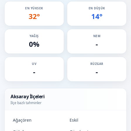
EN YÜKSEK
EN DÜŞÜK
32°
14°
YAĞIŞ
NEM
0%
-
UV
RÜZGAR
-
-
Aksaray İlçeleri
İlçe bazlı tahminler
Ağaçören
Eskil