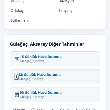
Gülağaç
Güzelyurt
Ortaköy
Sarıyahşi
Sultanhanı
Gülağaç, Aksaray Diğer Tahminler
15 Günlük Hava Durumu
📅
Gülağaç, Aksaray
30 Günlük Hava Durumu
🗓️
Gülağaç, Aksaray
90 Günlük Hava Durumu
📆
Gülağaç, Aksaray
🌤️
Yarın
🕐
Saatlik
📊
7 Günlük
📊
10 Günlük