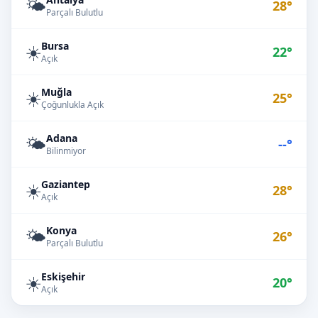
🌤️
28°
Parçalı Bulutlu
Bursa
☀️
22°
Açık
Muğla
☀️
25°
Çoğunlukla Açık
Adana
🌤️
--°
Bilinmiyor
Gaziantep
☀️
28°
Açık
Konya
🌤️
26°
Parçalı Bulutlu
Eskişehir
☀️
20°
Açık