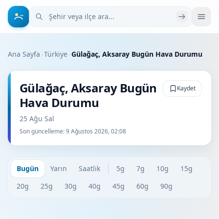
Şehir veya ilçe ara
Ana Sayfa
›
Türkiye
›
Gülağaç, Aksaray Bugün Hava Durumu
Gülağaç, Aksaray Bugün
Kaydet
Hava Durumu
25 Ağu Sal
Son güncelleme:
9 Ağustos 2026, 02:08
Bugün
Yarın
Saatlik
5g
7g
10g
15g
20g
25g
30g
40g
45g
60g
90g