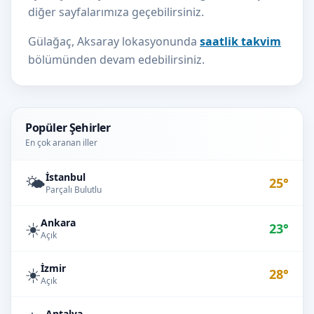
diğer sayfalarımıza geçebilirsiniz.
Gülağaç, Aksaray lokasyonunda
saatlik takvim
bölümünden devam edebilirsiniz.
Popüler Şehirler
En çok aranan iller
İstanbul
🌤️
25°
Parçalı Bulutlu
Ankara
☀️
23°
Açık
İzmir
☀️
28°
Açık
Antalya