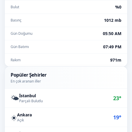
%0
Bulut
1012 mb
Basınç
05:50 AM
Gün Doğumu
07:49 PM
Gün Batımı
971m
Rakım
Popüler Şehirler
En çok aranan iller
İstanbul
🌤️
23°
Parçalı Bulutlu
Ankara
☀️
19°
Açık