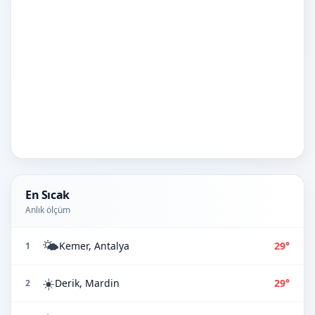
En Sıcak
Anlık ölçüm
🌤️
Kemer, Antalya
29°
1
☀️
Derik, Mardin
29°
2