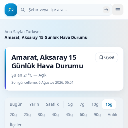
Şehir veya ilçe ara
Ana Sayfa
›
Türkiye
›
Amarat, Aksaray 15 Günlük Hava Durumu
Amarat, Aksaray 15
Kaydet
Günlük Hava Durumu
Şu an 21°C — Açık
Son güncelleme:
6 Ağustos 2026, 06:51
Bugün
Yarın
Saatlik
5g
7g
10g
15g
20g
25g
30g
40g
45g
60g
90g
Anlık
İlçeler