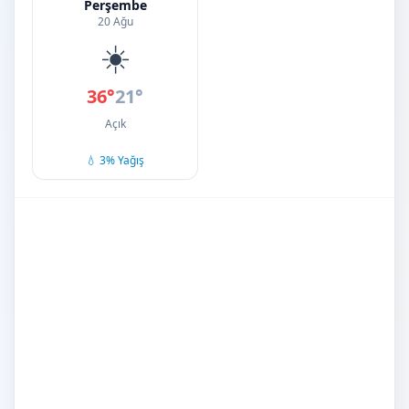
Perşembe
20 Ağu
☀️
36°
21°
Açık
💧 3% Yağış