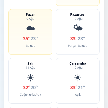
Pazar
Pazartesi
9 Ağu
10 Ağu
☁️
🌤️
35°
23°
33°
23°
Bulutlu
Parçalı Bulutlu
Salı
Çarşamba
11 Ağu
12 Ağu
☀️
☀️
32°
20°
33°
21°
Çoğunlukla Açık
Açık