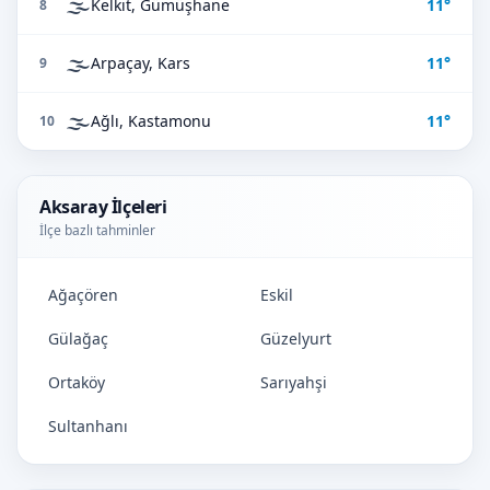
🌫️
Kelkit, Gümüşhane
11°
8
🌫️
Arpaçay, Kars
11°
9
🌫️
Ağlı, Kastamonu
11°
10
Aksaray İlçeleri
İlçe bazlı tahminler
Ağaçören
Eskil
Gülağaç
Güzelyurt
Ortaköy
Sarıyahşi
Sultanhanı