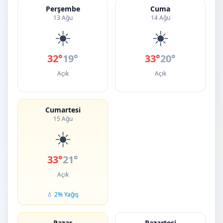
Perşembe
Cuma
13 Ağu
14 Ağu
☀️
☀️
32°
19°
33°
20°
Açık
Açık
Cumartesi
15 Ağu
☀️
33°
21°
Açık
💧 2% Yağış
Pazar
Pazartesi