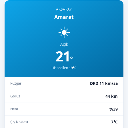
AKSARAY
Amarat
☀️
Açık
21
°
Hissedilen
19°C
DKD 11 km/sa
Rüzgar
44 km
Görüş
%39
Nem
7°C
Çiy Noktası