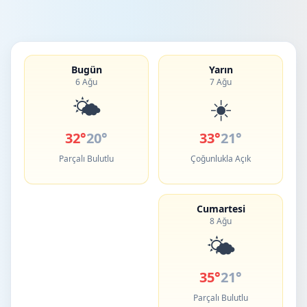
Bugün
Yarın
6 Ağu
7 Ağu
🌤️
☀️
32°
20°
33°
21°
Parçalı Bulutlu
Çoğunlukla Açık
Cumartesi
8 Ağu
🌤️
35°
21°
Parçalı Bulutlu