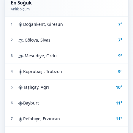
En Soğuk
Anlık ölçüm
☀️
Doğankent, Giresun
7°
1
🌫️
Gölova, Sivas
7°
2
🌫️
Mesudiye, Ordu
9°
3
☀️
Köprübaşı, Trabzon
9°
4
☀️
Taşlıçay, Ağrı
10°
5
☀️
Bayburt
11°
6
☀️
Refahiye, Erzincan
11°
7