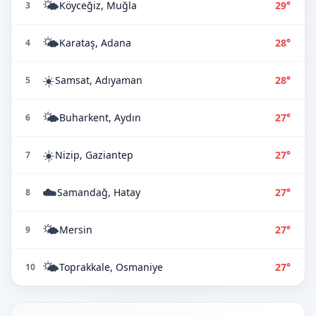
🌤️
Köyceğiz, Muğla
29°
3
🌤️
Karataş, Adana
28°
4
☀️
Samsat, Adıyaman
28°
5
🌤️
Buharkent, Aydın
27°
6
☀️
Nizip, Gaziantep
27°
7
☁️
Samandağ, Hatay
27°
8
🌤️
Mersin
27°
9
🌤️
Toprakkale, Osmaniye
27°
10