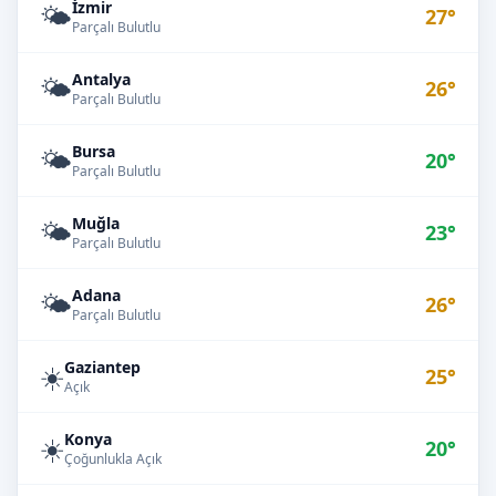
İzmir
🌤️
27°
Parçalı Bulutlu
Antalya
🌤️
26°
Parçalı Bulutlu
Bursa
🌤️
20°
Parçalı Bulutlu
Muğla
🌤️
23°
Parçalı Bulutlu
Adana
🌤️
26°
Parçalı Bulutlu
Gaziantep
☀️
25°
Açık
Konya
☀️
20°
Çoğunlukla Açık