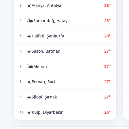
☀️
Alanya, Antalya
28°
3
🌤️
Samandağ, Hatay
28°
4
☀️
Halfeti, Şanlıurfa
28°
5
☀️
Sason, Batman
27°
6
🌤️
Mersin
27°
7
☀️
Pervari, Siirt
27°
8
☀️
Silopi, Şırnak
27°
9
☀️
Kulp, Diyarbakır
26°
10