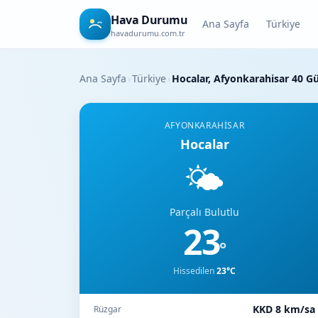
Hava Durumu
Ana Sayfa
Türkiye
havadurumu.com.tr
Ana Sayfa
›
Türkiye
›
Hocalar, Afyonkarahisar 40 
AFYONKARAHISAR
Hocalar
🌤️
Parçalı Bulutlu
23
°
Hissedilen
23°C
KKD 8 km/sa
Rüzgar