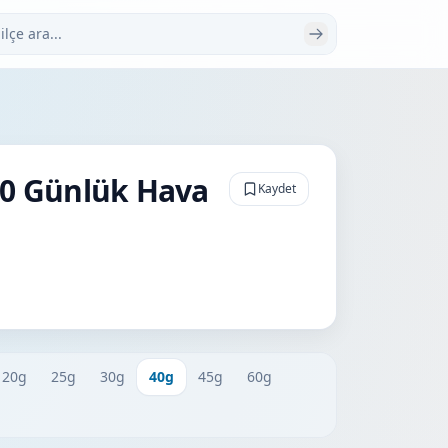
 ara
40 Günlük Hava
Kaydet
20g
25g
30g
40g
45g
60g