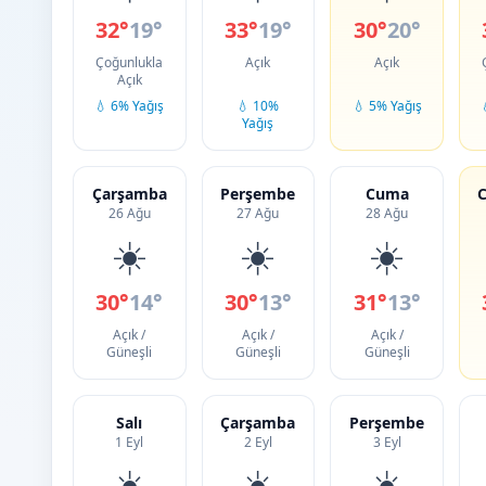
32°
19°
33°
19°
30°
20°
Çoğunlukla
Açık
Açık
Açık
💧 6% Yağış
💧 10%
💧 5% Yağış
Yağış
Çarşamba
Perşembe
Cuma
C
26 Ağu
27 Ağu
28 Ağu
☀️
☀️
☀️
30°
14°
30°
13°
31°
13°
Açık /
Açık /
Açık /
Güneşli
Güneşli
Güneşli
Salı
Çarşamba
Perşembe
1 Eyl
2 Eyl
3 Eyl
☀️
☀️
☀️