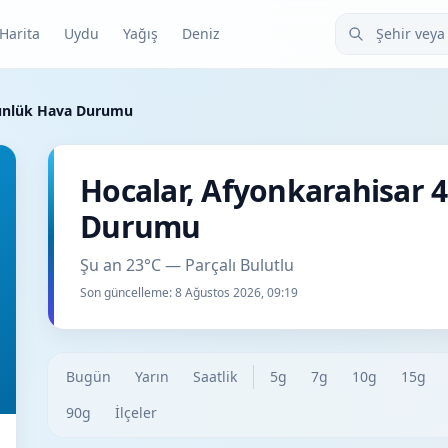
Şehir veya ilçe
Harita
Uydu
Yağış
Deniz
Günlük Hava Durumu
Hocalar, Afyonkarahisar 
Durumu
Şu an 23°C — Parçalı Bulutlu
Son güncelleme:
8 Ağustos 2026, 09:19
Bugün
Yarın
Saatlik
5g
7g
10g
15g
90g
İlçeler