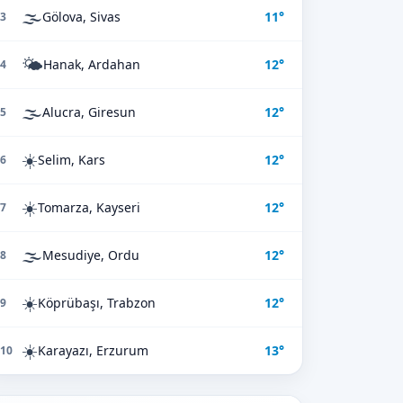
🌫️
Gölova, Sivas
11°
3
🌤️
Hanak, Ardahan
12°
4
🌫️
Alucra, Giresun
12°
5
☀️
Selim, Kars
12°
6
☀️
Tomarza, Kayseri
12°
7
🌫️
Mesudiye, Ordu
12°
8
☀️
Köprübaşı, Trabzon
12°
9
☀️
Karayazı, Erzurum
13°
10