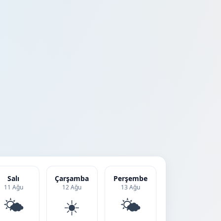
Salı
Çarşamba
Perşembe
11 Ağu
12 Ağu
13 Ağu
🌤️
☀️
🌤️