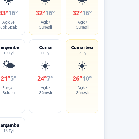
33°
16°
32°
16°
32°
16°
Açık ve
Açık /
Açık /
Çok Sıcak
Güneşli
Güneşli
Perşembe
Cuma
Cumartesi
10 Eyl
11 Eyl
12 Eyl
🌤️
☀️
☀️
21°
5°
24°
7°
26°
10°
Parçalı
Açık /
Açık /
Bulutlu
Güneşli
Güneşli
Çarşamba
16 Eyl