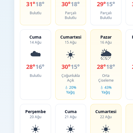
31°
18°
30°
18°
29°
15°
Bulutlu
Parçalı
Parçalı
Bulutlu
Bulutlu
Cuma
Cumartesi
Pazar
14 Ağu
15 Ağu
16 Ağu
☁️
☀️
🌦️
28°
16°
30°
15°
28°
18°
Bulutlu
Çoğunlukla
Orta
Açık
Çiseleme
💧 20%
💧 43%
Yağış
Yağış
Perşembe
Cuma
Cumartesi
20 Ağu
21 Ağu
22 Ağu
☀️
☀️
☀️