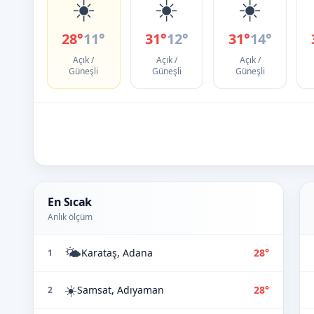
☀️
☀️
☀️
28°
11°
31°
12°
31°
14°
Açık /
Açık /
Açık /
Güneşli
Güneşli
Güneşli
En Sıcak
Anlık ölçüm
🌤️
Karataş, Adana
28°
1
☀️
Samsat, Adıyaman
28°
2