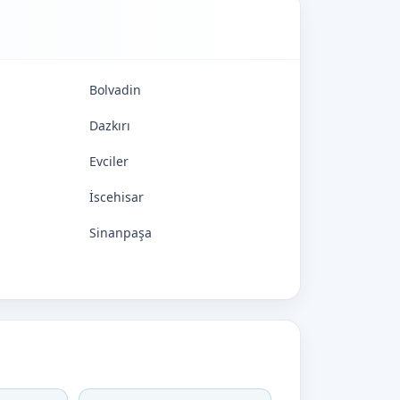
Bolvadin
Dazkırı
Evciler
İscehisar
Sinanpaşa