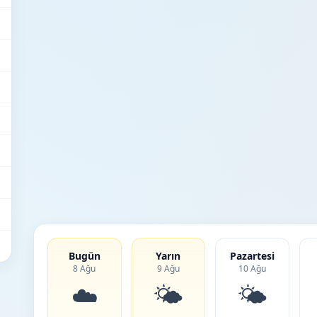
Bugün
Yarın
Pazartesi
8 Ağu
9 Ağu
10 Ağu
☁️
🌤️
🌤️