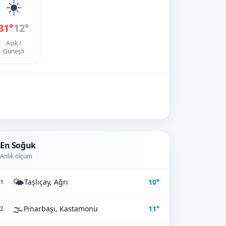
☀️
31°
12°
Açık /
Güneşli
En Soğuk
Anlık ölçüm
🌤️
Taşlıçay, Ağrı
10°
1
🌫️
Pınarbaşı, Kastamonu
11°
2