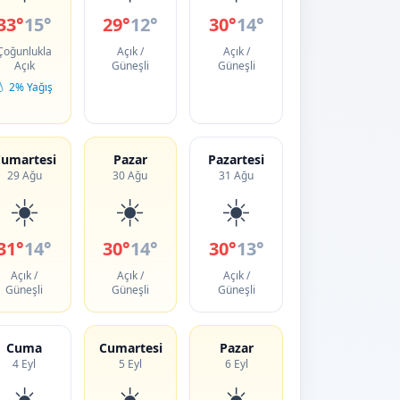
33°
15°
29°
12°
30°
14°
Çoğunlukla
Açık /
Açık /
Açık
Güneşli
Güneşli
💧 2% Yağış
umartesi
Pazar
Pazartesi
29 Ağu
30 Ağu
31 Ağu
☀️
☀️
☀️
31°
14°
30°
14°
30°
13°
Açık /
Açık /
Açık /
Güneşli
Güneşli
Güneşli
Cuma
Cumartesi
Pazar
4 Eyl
5 Eyl
6 Eyl
☀️
☀️
☀️