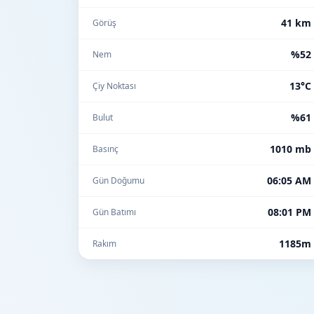
41 km
Görüş
%52
Nem
13°C
Çiy Noktası
%61
Bulut
1010 mb
Basınç
06:05 AM
Gün Doğumu
08:01 PM
Gün Batımı
1185m
Rakım