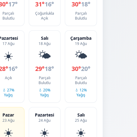
30°
17°
31°
16°
30°
18°
Parçalı
Çoğunlukla
Parçalı
Bulutlu
Açık
Bulutlu
Pazartesi
Salı
Çarşamba
17 Ağu
18 Ağu
19 Ağu
☀️
🌤️
🌤️
28°
16°
29°
18°
30°
20°
Açık
Parçalı
Parçalı
Bulutlu
Bulutlu
💧 27%
💧 20%
💧 12%
Yağış
Yağış
Yağış
Pazar
Pazartesi
Salı
23 Ağu
24 Ağu
25 Ağu
☀️
☀️
☀️