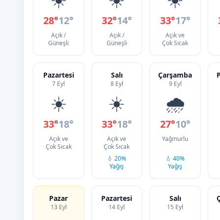
28°
12°
32°
14°
33°
17°
Açık /
Açık /
Açık ve
Güneşli
Güneşli
Çok Sıcak
Pazartesi
Salı
Çarşamba
7 Eyl
8 Eyl
9 Eyl
☀️
☀️
🌧️
33°
18°
33°
18°
27°
10°
Açık ve
Açık ve
Yağmurlu
Çok Sıcak
Çok Sıcak
💧 20%
💧 40%
Yağış
Yağış
Pazar
Pazartesi
Salı
13 Eyl
14 Eyl
15 Eyl