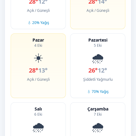
28°
12°
28°
14°
Açık / Güneşli
Açık / Güneşli
💧 20% Yağış
Pazar
Pazartesi
4 Eki
5 Eki
☀️
🌧️
28°
13°
26°
12°
Açık / Güneşli
Şiddetli Yağmurlu
💧 70% Yağış
Salı
Çarşamba
6 Eki
7 Eki
🌧️
🌧️