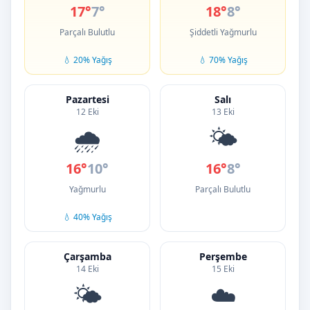
17°
7°
18°
8°
Parçalı Bulutlu
Şiddetli Yağmurlu
💧 20% Yağış
💧 70% Yağış
Pazartesi
Salı
12 Eki
13 Eki
🌧️
🌤️
16°
10°
16°
8°
Yağmurlu
Parçalı Bulutlu
💧 40% Yağış
Çarşamba
Perşembe
14 Eki
15 Eki
🌤️
☁️