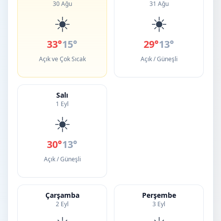
30 Ağu
31 Ağu
☀️
☀️
33°
15°
29°
13°
Açık ve Çok Sıcak
Açık / Güneşli
Salı
1 Eyl
☀️
30°
13°
Açık / Güneşli
Çarşamba
Perşembe
2 Eyl
3 Eyl