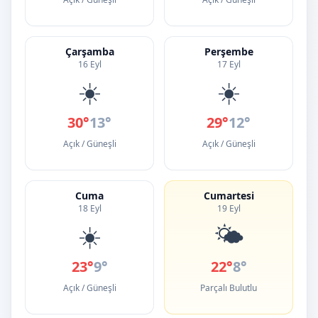
Çarşamba
Perşembe
16 Eyl
17 Eyl
☀️
☀️
30°
13°
29°
12°
Açık / Güneşli
Açık / Güneşli
Cuma
Cumartesi
18 Eyl
19 Eyl
☀️
🌤️
23°
9°
22°
8°
Açık / Güneşli
Parçalı Bulutlu