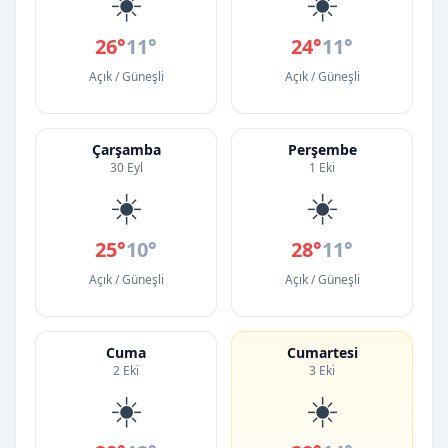
☀️
☀️
26°
11°
24°
11°
Açık / Güneşli
Açık / Güneşli
Çarşamba
Perşembe
30 Eyl
1 Eki
☀️
☀️
25°
10°
28°
11°
Açık / Güneşli
Açık / Güneşli
Cuma
Cumartesi
2 Eki
3 Eki
☀️
☀️