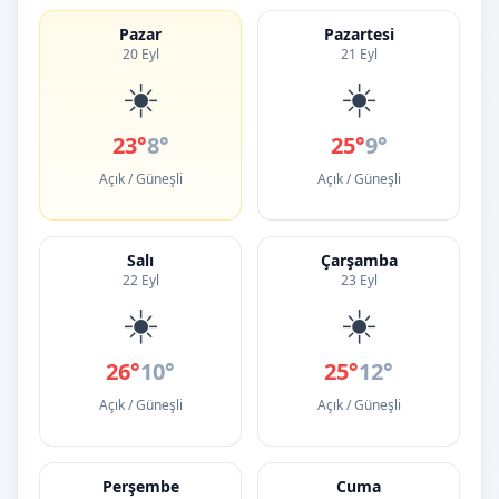
Pazar
Pazartesi
20 Eyl
21 Eyl
☀️
☀️
23°
8°
25°
9°
Açık / Güneşli
Açık / Güneşli
Salı
Çarşamba
22 Eyl
23 Eyl
☀️
☀️
26°
10°
25°
12°
Açık / Güneşli
Açık / Güneşli
Perşembe
Cuma