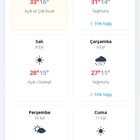
33°
16°
31°
14°
Açık ve Çok Sıcak
Yağmurlu
💧 55% Yağış
Salı
Çarşamba
8 Eyl
9 Eyl
☀️
🌧️
28°
15°
27°
11°
Açık / Güneşli
Yağmurlu
💧 55% Yağış
Perşembe
Cuma
10 Eyl
11 Eyl
🌤️
☀️