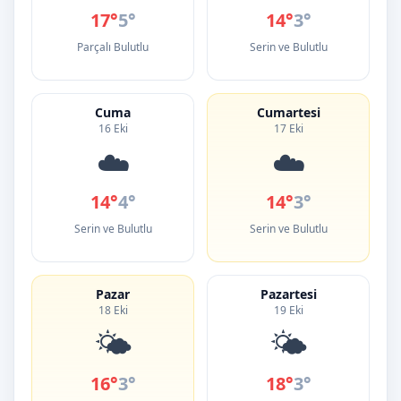
17°
5°
14°
3°
Parçalı Bulutlu
Serin ve Bulutlu
Cuma
Cumartesi
16 Eki
17 Eki
☁️
☁️
14°
4°
14°
3°
Serin ve Bulutlu
Serin ve Bulutlu
Pazar
Pazartesi
18 Eki
19 Eki
🌤️
🌤️
16°
3°
18°
3°