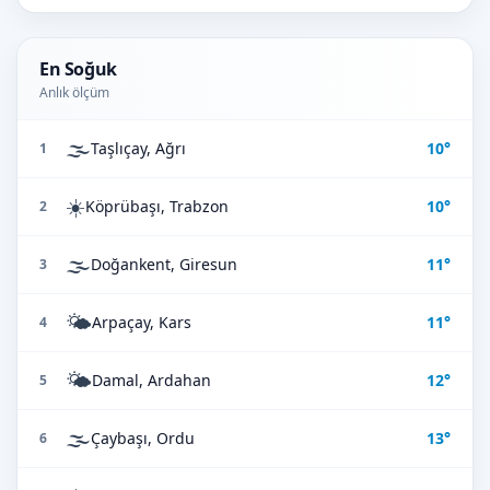
En Soğuk
Anlık ölçüm
🌫️
Taşlıçay, Ağrı
10°
1
☀️
Köprübaşı, Trabzon
10°
2
🌫️
Doğankent, Giresun
11°
3
🌤️
Arpaçay, Kars
11°
4
🌤️
Damal, Ardahan
12°
5
🌫️
Çaybaşı, Ordu
13°
6