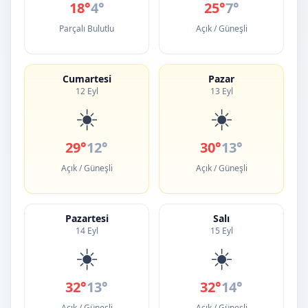
18°
4°
25°
7°
Parçalı Bulutlu
Açık / Güneşli
Cumartesi
Pazar
12 Eyl
13 Eyl
☀️
☀️
29°
12°
30°
13°
Açık / Güneşli
Açık / Güneşli
Pazartesi
Salı
14 Eyl
15 Eyl
☀️
☀️
32°
13°
32°
14°
Açık / Güneşli
Açık / Güneşli