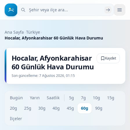
Şehir veya ilçe ara
Ana Sayfa
›
Türkiye
›
Hocalar, Afyonkarahisar 60 Günlük Hava Durumu
Hocalar, Afyonkarahisar
Kaydet
60 Günlük Hava Durumu
Son güncelleme:
7 Ağustos 2026, 01:15
Bugün
Yarın
Saatlik
5g
7g
10g
15g
20g
25g
30g
40g
45g
60g
90g
İlçeler