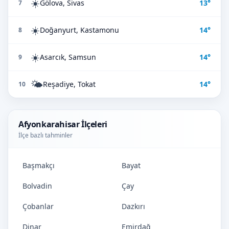
☀️
Gölova, Sivas
13°
7
☀️
Doğanyurt, Kastamonu
14°
8
☀️
Asarcık, Samsun
14°
9
🌤️
Reşadiye, Tokat
14°
10
Afyonkarahisar İlçeleri
İlçe bazlı tahminler
Başmakçı
Bayat
Bolvadin
Çay
Çobanlar
Dazkırı
Dinar
Emirdağ