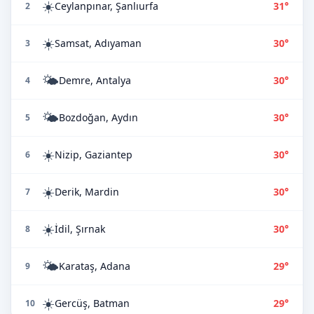
☀️
Ceylanpınar, Şanlıurfa
31°
2
☀️
Samsat, Adıyaman
30°
3
🌤️
Demre, Antalya
30°
4
🌤️
Bozdoğan, Aydın
30°
5
☀️
Nizip, Gaziantep
30°
6
☀️
Derik, Mardin
30°
7
☀️
İdil, Şırnak
30°
8
🌤️
Karataş, Adana
29°
9
☀️
Gercüş, Batman
29°
10