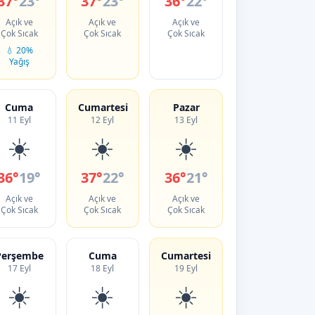
37°
23°
37°
23°
36°
22°
Açık ve
Açık ve
Açık ve
Çok Sıcak
Çok Sıcak
Çok Sıcak
💧 20%
Yağış
Cuma
Cumartesi
Pazar
11 Eyl
12 Eyl
13 Eyl
☀️
☀️
☀️
36°
19°
37°
22°
36°
21°
Açık ve
Açık ve
Açık ve
Çok Sıcak
Çok Sıcak
Çok Sıcak
Perşembe
Cuma
Cumartesi
17 Eyl
18 Eyl
19 Eyl
☀️
☀️
☀️