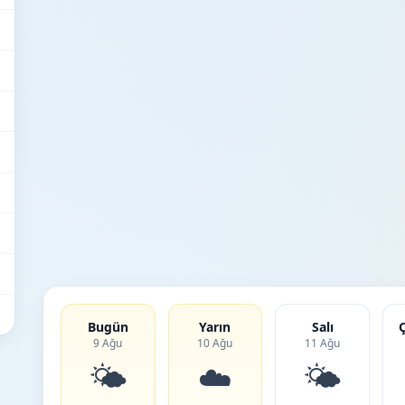
Bugün
Yarın
Salı
9 Ağu
10 Ağu
11 Ağu
🌤️
☁️
🌤️