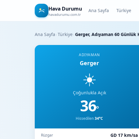
Hava Durumu
Ana Sayfa
Türkiye
havadurumu.com.tr
Ana Sayfa
›
Türkiye
›
Gerger, Adıyaman 60 Günlük
ADIYAMAN
Gerger
☀️
Çoğunlukla Açık
36
°
Hissedilen
34°C
GD 17 km/sa
Rüzgar