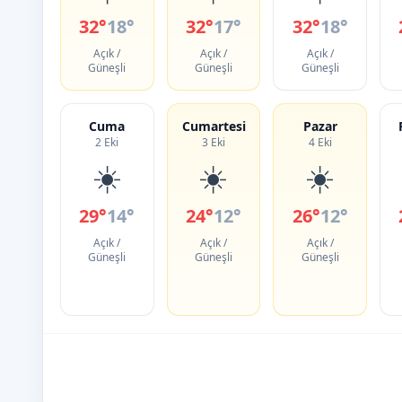
32°
18°
32°
17°
32°
18°
Açık /
Açık /
Açık /
Güneşli
Güneşli
Güneşli
Cuma
Cumartesi
Pazar
2 Eki
3 Eki
4 Eki
☀️
☀️
☀️
29°
14°
24°
12°
26°
12°
Açık /
Açık /
Açık /
Güneşli
Güneşli
Güneşli