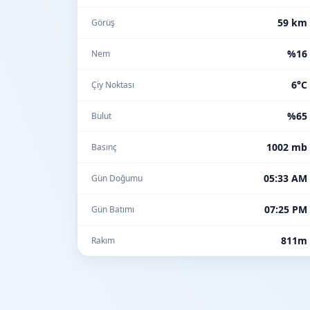
59 km
Görüş
%16
Nem
6°C
Çiy Noktası
%65
Bulut
1002 mb
Basınç
05:33 AM
Gün Doğumu
07:25 PM
Gün Batımı
811m
Rakım