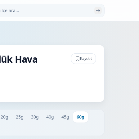
 ara
lük Hava
Kaydet
20g
25g
30g
40g
45g
60g