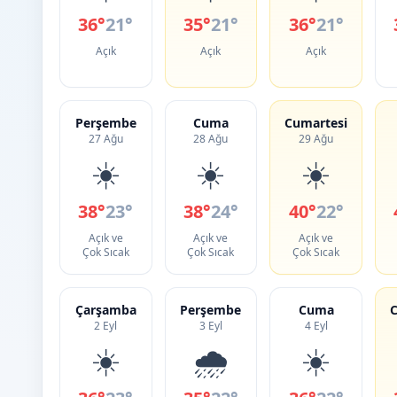
36°
21°
35°
21°
36°
21°
Açık
Açık
Açık
Perşembe
Cuma
Cumartesi
27 Ağu
28 Ağu
29 Ağu
☀️
☀️
☀️
38°
23°
38°
24°
40°
22°
Açık ve
Açık ve
Açık ve
Çok Sıcak
Çok Sıcak
Çok Sıcak
Çarşamba
Perşembe
Cuma
C
2 Eyl
3 Eyl
4 Eyl
☀️
🌧️
☀️