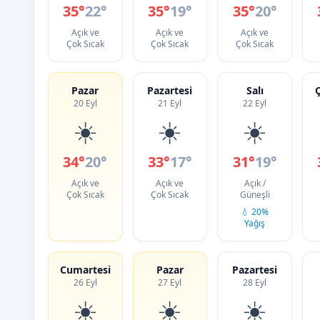
35°
22°
35°
19°
35°
20°
Açık ve
Açık ve
Açık ve
Çok Sıcak
Çok Sıcak
Çok Sıcak
Pazar
Pazartesi
Salı
20 Eyl
21 Eyl
22 Eyl
☀️
☀️
☀️
34°
20°
33°
17°
31°
19°
Açık ve
Açık ve
Açık /
Çok Sıcak
Çok Sıcak
Güneşli
💧 20%
Yağış
Cumartesi
Pazar
Pazartesi
26 Eyl
27 Eyl
28 Eyl
☀️
☀️
☀️