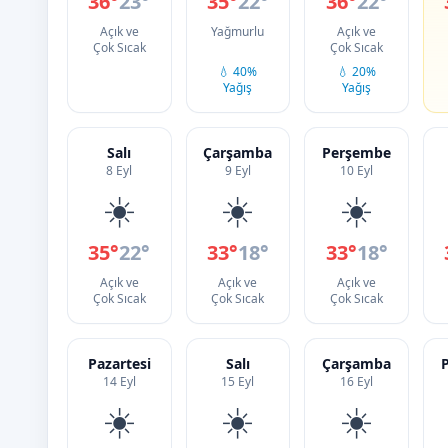
36°
23°
35°
22°
36°
22°
Açık ve
Yağmurlu
Açık ve
Çok Sıcak
Çok Sıcak
💧 40%
💧 20%
Yağış
Yağış
Salı
Çarşamba
Perşembe
8 Eyl
9 Eyl
10 Eyl
☀️
☀️
☀️
35°
22°
33°
18°
33°
18°
Açık ve
Açık ve
Açık ve
Çok Sıcak
Çok Sıcak
Çok Sıcak
Pazartesi
Salı
Çarşamba
14 Eyl
15 Eyl
16 Eyl
☀️
☀️
☀️