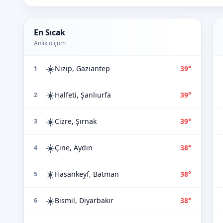
En Sıcak
Anlık ölçüm
☀️
Nizip, Gaziantep
39°
1
☀️
Halfeti, Şanlıurfa
39°
2
☀️
Cizre, Şırnak
39°
3
☀️
Çine, Aydın
38°
4
☀️
Hasankeyf, Batman
38°
5
☀️
Bismil, Diyarbakır
38°
6