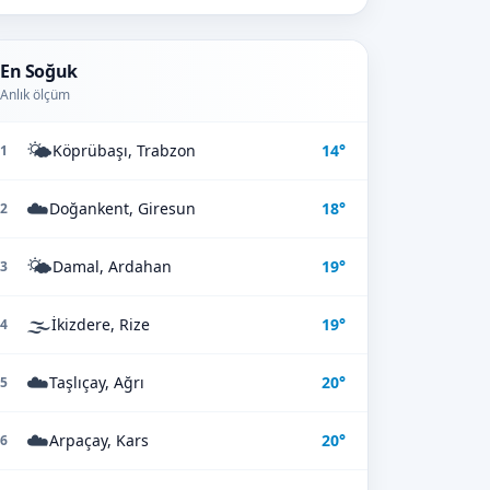
En Soğuk
Anlık ölçüm
🌤️
Köprübaşı, Trabzon
14°
1
☁️
Doğankent, Giresun
18°
2
🌤️
Damal, Ardahan
19°
3
🌫️
İkizdere, Rize
19°
4
☁️
Taşlıçay, Ağrı
20°
5
☁️
Arpaçay, Kars
20°
6