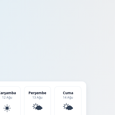
Çarşamba
Perşembe
Cuma
12 Ağu
13 Ağu
14 Ağu
☀️
🌤️
🌤️