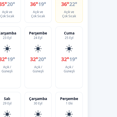
35°
20°
36°
19°
36°
22°
Açık ve
Açık ve
Açık ve
Çok Sıcak
Çok Sıcak
Çok Sıcak
Çarşamba
Perşembe
Cuma
23 Eyl
24 Eyl
25 Eyl
☀️
☀️
☀️
32°
19°
32°
20°
32°
19°
Açık /
Açık /
Açık /
Güneşli
Güneşli
Güneşli
Salı
Çarşamba
Perşembe
29 Eyl
30 Eyl
1 Eki
☀️
☀️
☀️