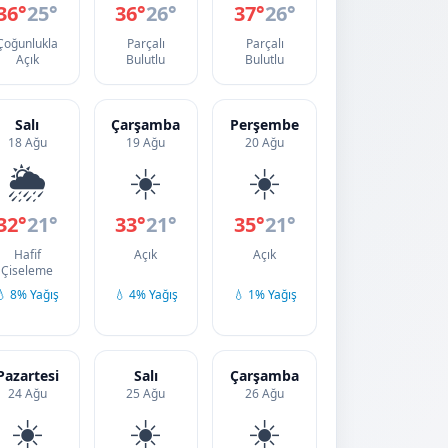
36°
25°
36°
26°
37°
26°
Çoğunlukla
Parçalı
Parçalı
Açık
Bulutlu
Bulutlu
Salı
Çarşamba
Perşembe
18 Ağu
19 Ağu
20 Ağu
🌦️
☀️
☀️
32°
21°
33°
21°
35°
21°
Hafif
Açık
Açık
Çiseleme
💧 8% Yağış
💧 4% Yağış
💧 1% Yağış
Pazartesi
Salı
Çarşamba
24 Ağu
25 Ağu
26 Ağu
☀️
☀️
☀️