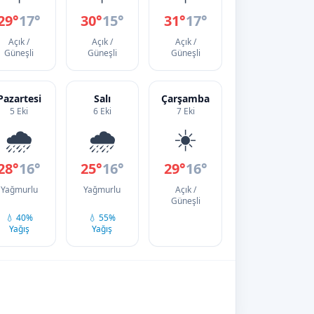
29°
17°
30°
15°
31°
17°
Açık /
Açık /
Açık /
Güneşli
Güneşli
Güneşli
Pazartesi
Salı
Çarşamba
5 Eki
6 Eki
7 Eki
🌧️
🌧️
☀️
28°
16°
25°
16°
29°
16°
Yağmurlu
Yağmurlu
Açık /
Güneşli
💧 40%
💧 55%
Yağış
Yağış