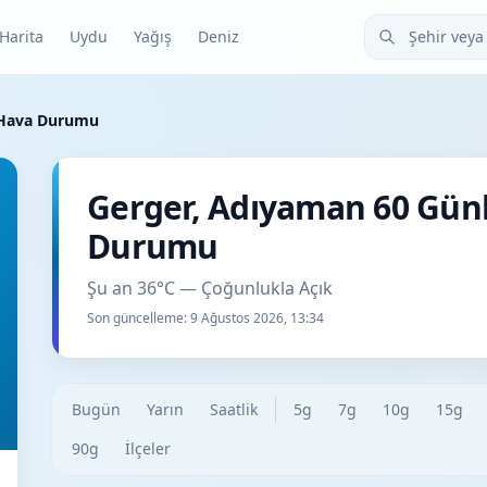
Şehir veya ilçe
Harita
Uydu
Yağış
Deniz
 Hava Durumu
Gerger, Adıyaman 60 Gün
Durumu
Şu an 36°C — Çoğunlukla Açık
Son güncelleme:
9 Ağustos 2026, 13:34
Bugün
Yarın
Saatlik
5g
7g
10g
15g
90g
İlçeler