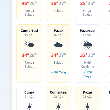
36°
25°
36°
27°
35°
25°
Parçalı
Bulutlu
Parçalı
Bulutlu
Bulutlu
Cumartesi
Pazar
Pazartesi
15 Ağu
16 Ağu
17 Ağu
🌤️
☁️
🌦️
34°
28°
34°
27°
32°
22°
Parçalı
Bulutlu
Hafif
Bulutlu
Çiseleme
💧 8% Yağış
💧 12%
Yağış
Cuma
Cumartesi
Pazar
21 Ağu
22 Ağu
23 Ağu
☀️
☀️
☀️