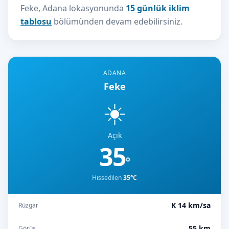
Feke, Adana lokasyonunda
15 günlük iklim
tablosu
bölümünden devam edebilirsiniz.
ADANA
Feke
☀️
Açık
35
°
Hissedilen
35°C
K 14 km/sa
Rüzgar
55 km
Görüş