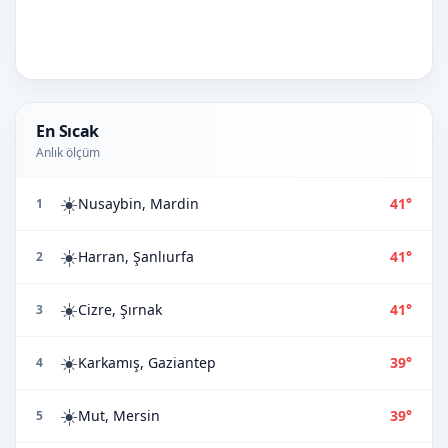
En Sıcak
Anlık ölçüm
☀️
Nusaybin, Mardin
41°
1
☀️
Harran, Şanlıurfa
41°
2
☀️
Cizre, Şırnak
41°
3
☀️
Karkamış, Gaziantep
39°
4
☀️
Mut, Mersin
39°
5