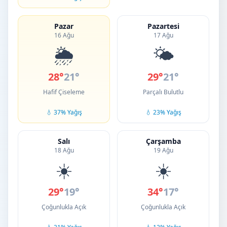
Pazar
Pazartesi
16 Ağu
17 Ağu
🌦️
🌤️
28°
21°
29°
21°
Hafif Çiseleme
Parçalı Bulutlu
💧 37% Yağış
💧 23% Yağış
Salı
Çarşamba
18 Ağu
19 Ağu
☀️
☀️
29°
19°
34°
17°
Çoğunlukla Açık
Çoğunlukla Açık