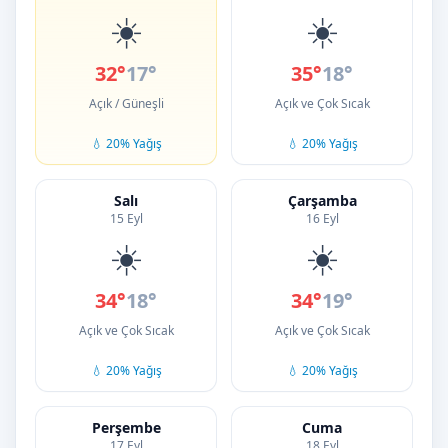
☀️
☀️
32°
17°
35°
18°
Açık / Güneşli
Açık ve Çok Sıcak
💧 20% Yağış
💧 20% Yağış
Salı
Çarşamba
15 Eyl
16 Eyl
☀️
☀️
34°
18°
34°
19°
Açık ve Çok Sıcak
Açık ve Çok Sıcak
💧 20% Yağış
💧 20% Yağış
Perşembe
Cuma
17 Eyl
18 Eyl