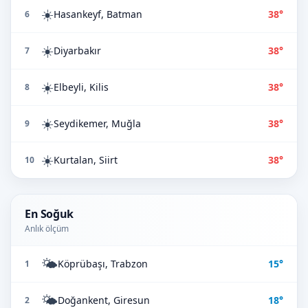
☀️
Hasankeyf, Batman
38°
6
☀️
Diyarbakır
38°
7
☀️
Elbeyli, Kilis
38°
8
☀️
Seydikemer, Muğla
38°
9
☀️
Kurtalan, Siirt
38°
10
En Soğuk
Anlık ölçüm
🌤️
Köprübaşı, Trabzon
15°
1
🌤️
Doğankent, Giresun
18°
2