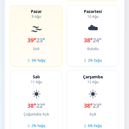
Pazar
Pazartesi
9 Ağu
10 Ağu
🌫️
☁️
39°
23°
38°
24°
Sisli
Bulutlu
💧 3% Yağış
💧 2% Yağış
Salı
Çarşamba
11 Ağu
12 Ağu
☀️
☀️
38°
22°
38°
23°
Çoğunlukla Açık
Açık
💧 2% Yağış
💧 6% Yağış