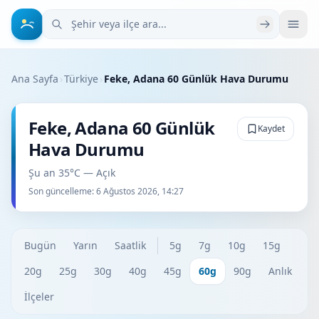
Şehir veya ilçe ara
Ana Sayfa
›
Türkiye
›
Feke, Adana 60 Günlük Hava Durumu
Feke, Adana 60 Günlük
Kaydet
Hava Durumu
Şu an 35°C — Açık
Son güncelleme:
6 Ağustos 2026, 14:27
Bugün
Yarın
Saatlik
5g
7g
10g
15g
20g
25g
30g
40g
45g
60g
90g
Anlık
İlçeler