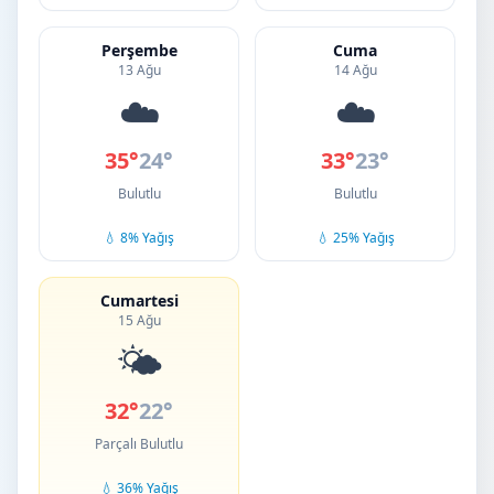
Perşembe
Cuma
13 Ağu
14 Ağu
☁️
☁️
35°
24°
33°
23°
Bulutlu
Bulutlu
💧 8% Yağış
💧 25% Yağış
Cumartesi
15 Ağu
🌤️
32°
22°
Parçalı Bulutlu
💧 36% Yağış