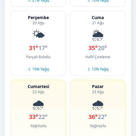
💧 21% Yağış
💧 12% Yağış
Perşembe
Cuma
20 Ağu
21 Ağu
🌤️
🌦️
31°
17°
35°
20°
Parçalı Bulutlu
Hafif Çiseleme
💧 19% Yağış
💧 12% Yağış
Cumartesi
Pazar
22 Ağu
23 Ağu
🌧️
🌧️
33°
22°
36°
22°
Yağmurlu
Yağmurlu