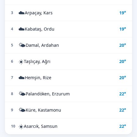
☁️
Arpaçay, Kars
19°
3
☁️
Kabataş, Ordu
19°
4
🌤️
Damal, Ardahan
20°
5
☀️
Taşlıçay, Ağrı
20°
6
☁️
Hemşin, Rize
20°
7
🌤️
Palandöken, Erzurum
22°
8
🌤️
Küre, Kastamonu
22°
9
☀️
Asarcık, Samsun
22°
10