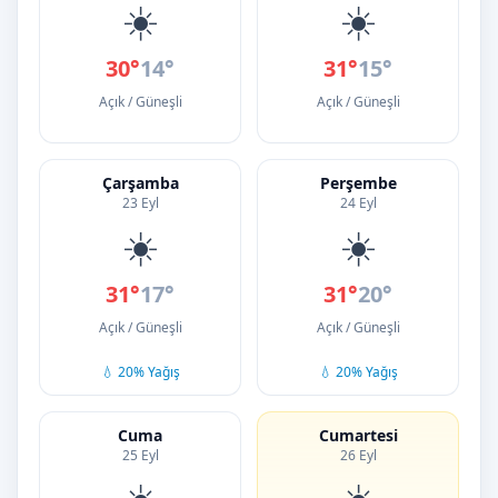
☀️
☀️
30°
14°
31°
15°
Açık / Güneşli
Açık / Güneşli
Çarşamba
Perşembe
23 Eyl
24 Eyl
☀️
☀️
31°
17°
31°
20°
Açık / Güneşli
Açık / Güneşli
💧 20% Yağış
💧 20% Yağış
Cuma
Cumartesi
25 Eyl
26 Eyl
☀️
☀️