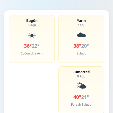
Bugün
Yarın
6 Ağu
7 Ağu
☀️
☁️
36°
22°
38°
20°
Çoğunlukla Açık
Bulutlu
Cumartesi
8 Ağu
🌤️
40°
21°
Parçalı Bulutlu