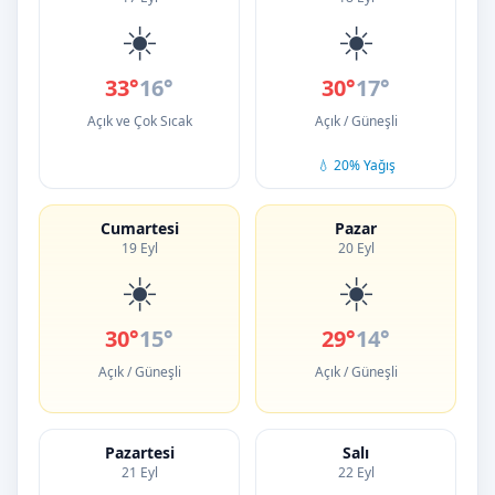
☀️
☀️
33°
16°
30°
17°
Açık ve Çok Sıcak
Açık / Güneşli
💧 20% Yağış
Cumartesi
Pazar
19 Eyl
20 Eyl
☀️
☀️
30°
15°
29°
14°
Açık / Güneşli
Açık / Güneşli
Pazartesi
Salı
21 Eyl
22 Eyl