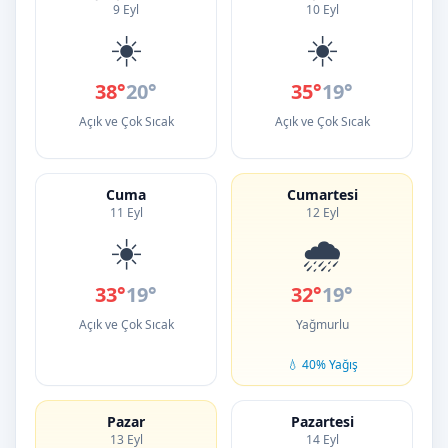
9 Eyl
10 Eyl
☀️
☀️
38°
20°
35°
19°
Açık ve Çok Sıcak
Açık ve Çok Sıcak
Cuma
Cumartesi
11 Eyl
12 Eyl
☀️
🌧️
33°
19°
32°
19°
Açık ve Çok Sıcak
Yağmurlu
💧 40% Yağış
Pazar
Pazartesi
13 Eyl
14 Eyl