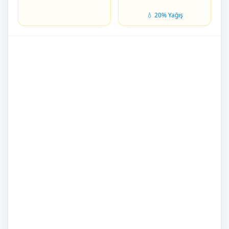
💧 20% Yağış