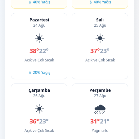
💧 40% Yağış
💧 40% Yağış
Pazartesi
Salı
24 Ağu
25 Ağu
☀️
☀️
38°
22°
37°
23°
Açık ve Çok Sıcak
Açık ve Çok Sıcak
💧 20% Yağış
Çarşamba
Perşembe
26 Ağu
27 Ağu
☀️
🌧️
36°
23°
31°
21°
Açık ve Çok Sıcak
Yağmurlu