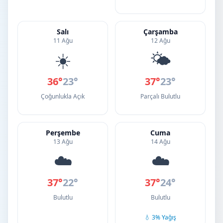
Salı
Çarşamba
11 Ağu
12 Ağu
☀️
🌤️
36°
23°
37°
23°
Çoğunlukla Açık
Parçalı Bulutlu
Perşembe
Cuma
13 Ağu
14 Ağu
☁️
☁️
37°
22°
37°
24°
Bulutlu
Bulutlu
💧 3% Yağış