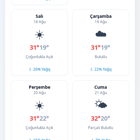
Salı
Çarşamba
18 Ağu
19 Ağu
☀️
☁️
31°
19°
31°
19°
Çoğunlukla Açık
Bulutlu
💧 26% Yağış
💧 22% Yağış
Perşembe
Cuma
20 Ağu
21 Ağu
☀️
🌤️
31°
22°
32°
20°
Çoğunlukla Açık
Parçalı Bulutlu