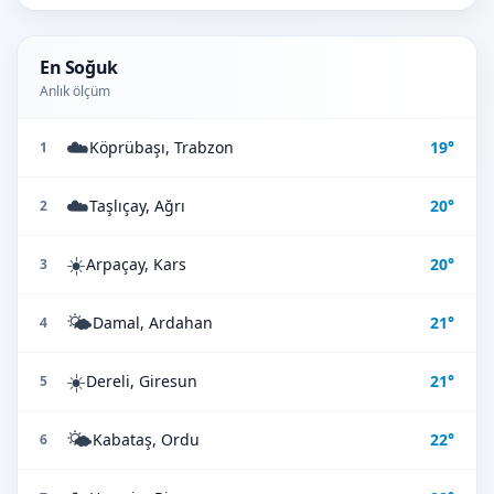
En Soğuk
Anlık ölçüm
☁️
Köprübaşı, Trabzon
19°
1
☁️
Taşlıçay, Ağrı
20°
2
☀️
Arpaçay, Kars
20°
3
🌤️
Damal, Ardahan
21°
4
☀️
Dereli, Giresun
21°
5
🌤️
Kabataş, Ordu
22°
6