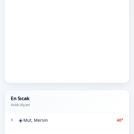
En Sıcak
Anlık ölçüm
☀️
Mut, Mersin
40°
1