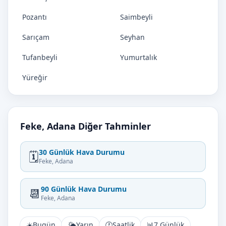
Pozantı
Saimbeyli
Sarıçam
Seyhan
Tufanbeyli
Yumurtalık
Yüreğir
Feke, Adana Diğer Tahminler
30 Günlük Hava Durumu
🗓️
Feke, Adana
90 Günlük Hava Durumu
📆
Feke, Adana
☀️
Bugün
🌤️
Yarın
🕐
Saatlik
📊
7 Günlük