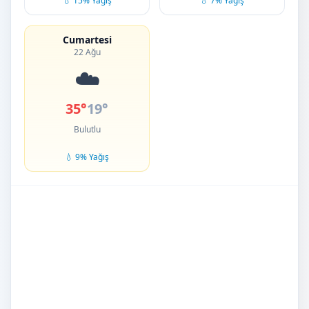
💧 15% Yağış
💧 7% Yağış
Cumartesi
22 Ağu
☁️
35°
19°
Bulutlu
💧 9% Yağış