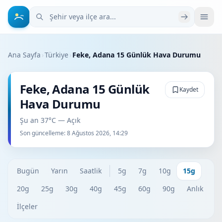
Şehir veya ilçe ara
Ana Sayfa
›
Türkiye
›
Feke, Adana 15 Günlük Hava Durumu
Feke, Adana 15 Günlük
Kaydet
Hava Durumu
Şu an 37°C — Açık
Son güncelleme:
8 Ağustos 2026, 14:29
Bugün
Yarın
Saatlik
5g
7g
10g
15g
20g
25g
30g
40g
45g
60g
90g
Anlık
İlçeler