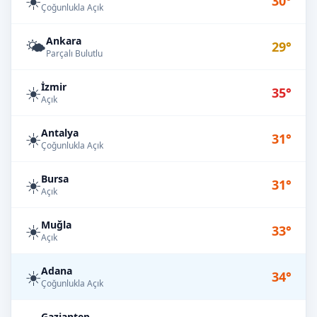
☀️
30°
Çoğunlukla Açık
Ankara
🌤️
29°
Parçalı Bulutlu
İzmir
☀️
35°
Açık
Antalya
☀️
31°
Çoğunlukla Açık
Bursa
☀️
31°
Açık
Muğla
☀️
33°
Açık
Adana
☀️
34°
Çoğunlukla Açık
Gaziantep