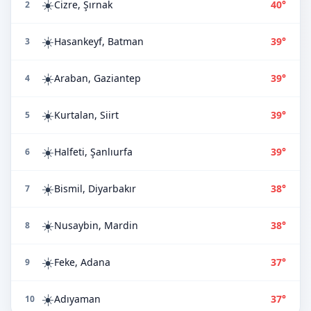
☀️
Cizre, Şırnak
40°
2
☀️
Hasankeyf, Batman
39°
3
☀️
Araban, Gaziantep
39°
4
☀️
Kurtalan, Siirt
39°
5
☀️
Halfeti, Şanlıurfa
39°
6
☀️
Bismil, Diyarbakır
38°
7
☀️
Nusaybin, Mardin
38°
8
☀️
Feke, Adana
37°
9
☀️
Adıyaman
37°
10