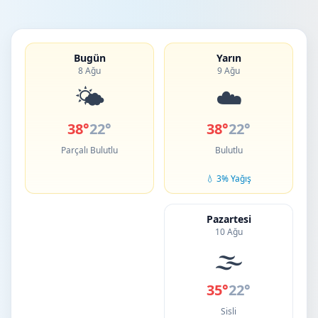
Bugün
Yarın
8 Ağu
9 Ağu
🌤️
☁️
38°
22°
38°
22°
Parçalı Bulutlu
Bulutlu
💧 3% Yağış
Pazartesi
10 Ağu
🌫️
35°
22°
Sisli