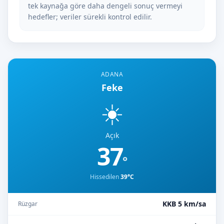
tek kaynağa göre daha dengeli sonuç vermeyi
hedefler; veriler sürekli kontrol edilir.
ADANA
Feke
☀️
Açık
37
°
Hissedilen
39°C
KKB 5 km/sa
Rüzgar