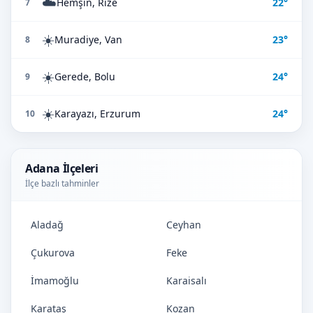
☁️
Hemşin, Rize
22°
7
☀️
Muradiye, Van
23°
8
☀️
Gerede, Bolu
24°
9
☀️
Karayazı, Erzurum
24°
10
Adana İlçeleri
İlçe bazlı tahminler
Aladağ
Ceyhan
Çukurova
Feke
İmamoğlu
Karaisalı
Karataş
Kozan