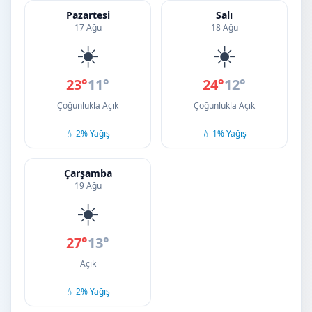
Pazartesi
Salı
17 Ağu
18 Ağu
☀️
☀️
23°
11°
24°
12°
Çoğunlukla Açık
Çoğunlukla Açık
💧 2% Yağış
💧 1% Yağış
Çarşamba
19 Ağu
☀️
27°
13°
Açık
💧 2% Yağış