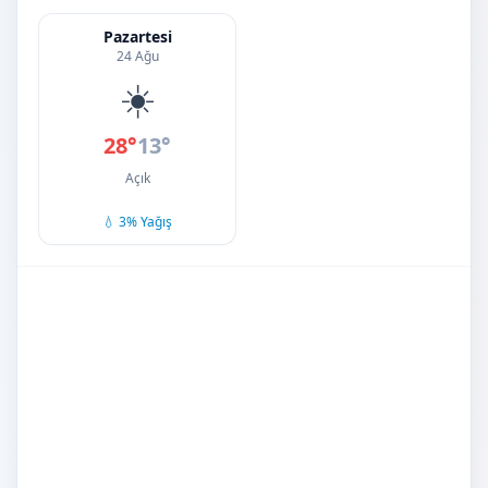
Pazartesi
24 Ağu
☀️
28°
13°
Açık
💧 3% Yağış