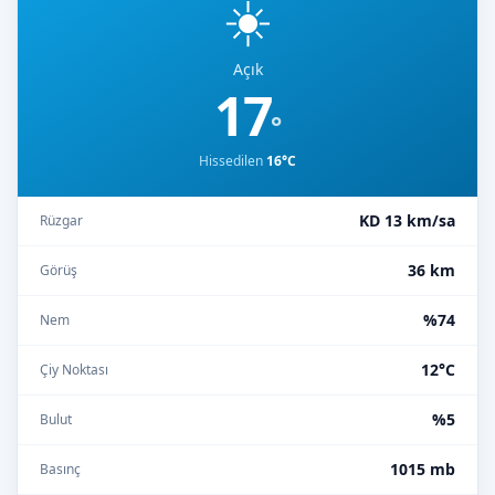
☀️
Açık
17
°
Hissedilen
16°C
KD 13 km/sa
Rüzgar
36 km
Görüş
%74
Nem
12°C
Çiy Noktası
%5
Bulut
1015 mb
Basınç