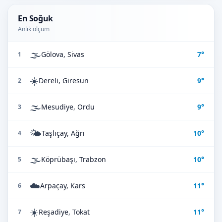
En Soğuk
Anlık ölçüm
🌫️
Gölova, Sivas
7°
1
☀️
Dereli, Giresun
9°
2
🌫️
Mesudiye, Ordu
9°
3
🌤️
Taşlıçay, Ağrı
10°
4
🌫️
Köprübaşı, Trabzon
10°
5
☁️
Arpaçay, Kars
11°
6
☀️
Reşadiye, Tokat
11°
7