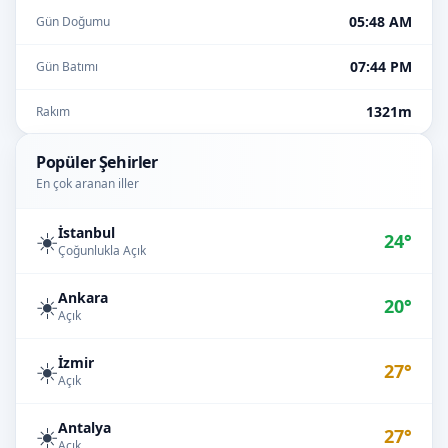
05:48 AM
Gün Doğumu
07:44 PM
Gün Batımı
1321m
Rakım
Popüler Şehirler
En çok aranan iller
İstanbul
☀️
24°
Çoğunlukla Açık
Ankara
☀️
20°
Açık
İzmir
☀️
27°
Açık
Antalya
☀️
27°
Açık