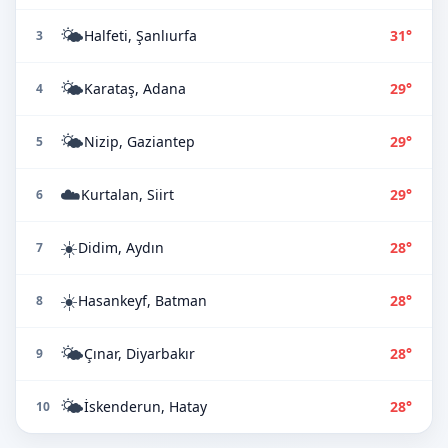
🌤️
Halfeti, Şanlıurfa
31°
3
🌤️
Karataş, Adana
29°
4
🌤️
Nizip, Gaziantep
29°
5
☁️
Kurtalan, Siirt
29°
6
☀️
Didim, Aydın
28°
7
☀️
Hasankeyf, Batman
28°
8
🌤️
Çınar, Diyarbakır
28°
9
🌤️
İskenderun, Hatay
28°
10