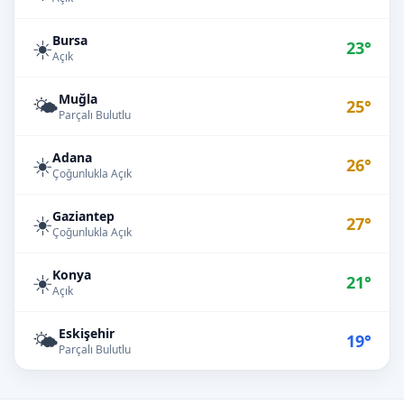
Bursa
☀️
23°
Açık
Muğla
🌤️
25°
Parçalı Bulutlu
Adana
☀️
26°
Çoğunlukla Açık
Gaziantep
☀️
27°
Çoğunlukla Açık
Konya
☀️
21°
Açık
Eskişehir
🌤️
19°
Parçalı Bulutlu