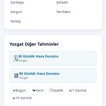
Sarıkaya
Şefaatli
Sorgun
Yenifakılı
Yerköy
Yozgat Diğer Tahminler
30 Günlük Hava Durumu
🗓️
Yozgat
90 Günlük Hava Durumu
📆
Yozgat
☀️
Bugün
🌤️
Yarın
🕐
Saatlik
📊
7 Günlük
📊
10 Günlük