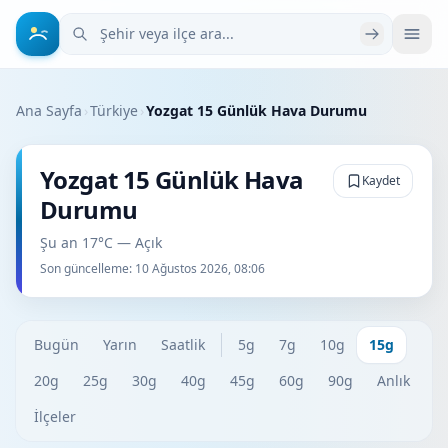
Şehir veya ilçe ara
Ana Sayfa
›
Türkiye
›
Yozgat 15 Günlük Hava Durumu
Yozgat 15 Günlük Hava
Kaydet
Durumu
Şu an 17°C — Açık
Son güncelleme:
10 Ağustos 2026, 08:06
Bugün
Yarın
Saatlik
5g
7g
10g
15g
20g
25g
30g
40g
45g
60g
90g
Anlık
İlçeler