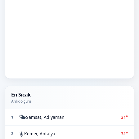
En Sıcak
Anlık ölçüm
🌤️
Samsat, Adıyaman
31°
1
☀️
Kemer, Antalya
31°
2