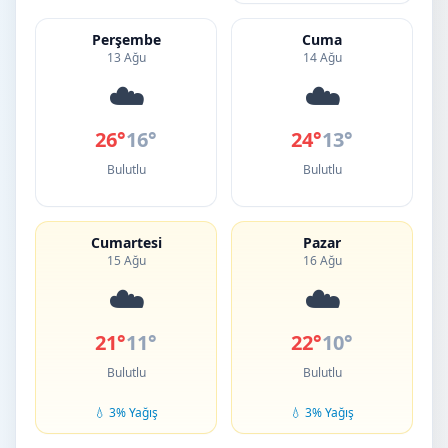
Perşembe
Cuma
13 Ağu
14 Ağu
☁️
☁️
26°
16°
24°
13°
Bulutlu
Bulutlu
Cumartesi
Pazar
15 Ağu
16 Ağu
☁️
☁️
21°
11°
22°
10°
Bulutlu
Bulutlu
💧 3% Yağış
💧 3% Yağış