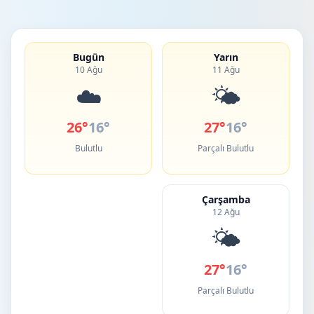
Bugün
Yarın
10 Ağu
11 Ağu
☁️
🌤️
26°
16°
27°
16°
Bulutlu
Parçalı Bulutlu
Çarşamba
12 Ağu
🌤️
27°
16°
Parçalı Bulutlu