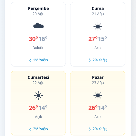
Perşembe
Cuma
20 Ağu
21 Ağu
☁️
☀️
30°
16°
27°
15°
Bulutlu
Açık
💧 1% Yağış
💧 2% Yağış
Cumartesi
Pazar
22 Ağu
23 Ağu
☀️
☀️
26°
14°
26°
14°
Açık
Açık
💧 2% Yağış
💧 2% Yağış