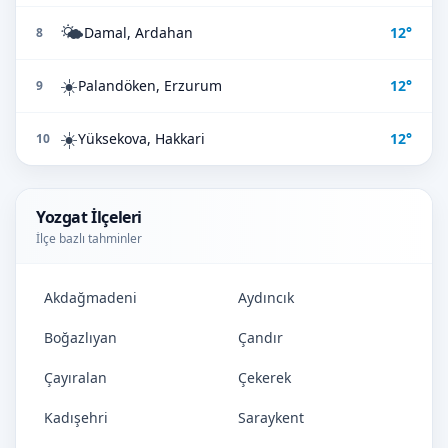
🌤️
Damal, Ardahan
12°
8
☀️
Palandöken, Erzurum
12°
9
☀️
Yüksekova, Hakkari
12°
10
Yozgat İlçeleri
İlçe bazlı tahminler
Akdağmadeni
Aydıncık
Boğazlıyan
Çandır
Çayıralan
Çekerek
Kadışehri
Saraykent