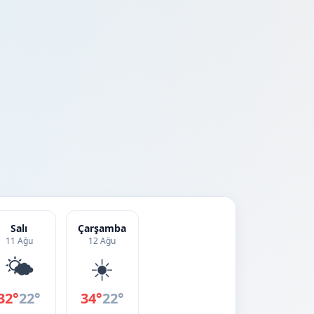
Salı
Çarşamba
11 Ağu
12 Ağu
🌤️
☀️
32°
22°
34°
22°