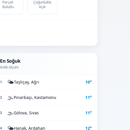
Parçalı
Çoğunlukla
Bulutlu
Açık
En Soğuk
Anlık ölçüm
🌤️
Taşlıçay, Ağrı
10°
1
🌫️
Pınarbaşı, Kastamonu
11°
2
🌫️
Gölova, Sivas
11°
3
🌤️
Hanak, Ardahan
12°
4