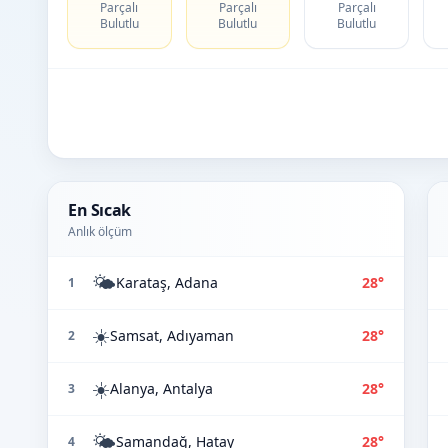
Parçalı
Parçalı
Parçalı
Bulutlu
Bulutlu
Bulutlu
En Sıcak
Anlık ölçüm
🌤️
Karataş, Adana
28°
1
☀️
Samsat, Adıyaman
28°
2
☀️
Alanya, Antalya
28°
3
🌤️
Samandağ, Hatay
28°
4