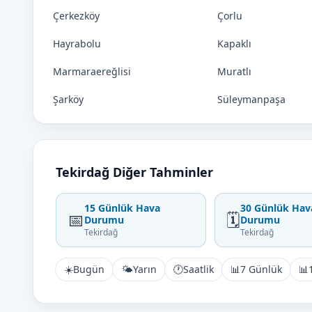
Çerkezköy
Çorlu
Hayrabolu
Kapaklı
Marmaraereğlisi
Muratlı
Şarköy
Süleymanpaşa
Tekirdağ Diğer Tahminler
15 Günlük Hava
30 Günlük Hav
📅
🗓️
Durumu
Durumu
Tekirdağ
Tekirdağ
☀️
Bugün
🌤️
Yarın
🕐
Saatlik
📊
7 Günlük
📊