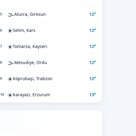
🌫️
Alucra, Giresun
12°
5
☀️
Selim, Kars
12°
6
☀️
Tomarza, Kayseri
12°
7
🌫️
Mesudiye, Ordu
12°
8
☀️
Köprübaşı, Trabzon
12°
9
☀️
Karayazı, Erzurum
13°
10