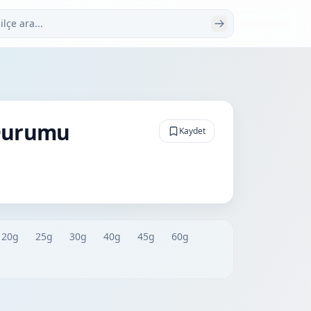
 ara
 Durumu
Kaydet
20g
25g
30g
40g
45g
60g