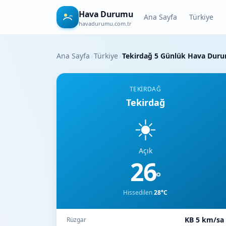
Hava Durumu
Ana Sayfa
Türkiye
havadurumu.com.tr
Ana Sayfa
›
Türkiye
›
Tekirdağ 5 Günlük Hava Dur
TEKIRDAĞ
Tekirdağ
☀️
Açık
26
°
Hissedilen
28°C
KB 5 km/sa
Rüzgar