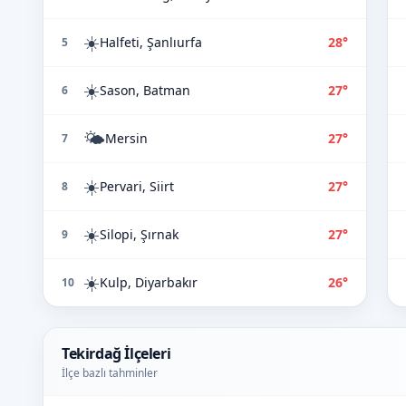
☀️
Halfeti, Şanlıurfa
28°
5
☀️
Sason, Batman
27°
6
🌤️
Mersin
27°
7
☀️
Pervari, Siirt
27°
8
☀️
Silopi, Şırnak
27°
9
☀️
Kulp, Diyarbakır
26°
10
Tekirdağ İlçeleri
İlçe bazlı tahminler