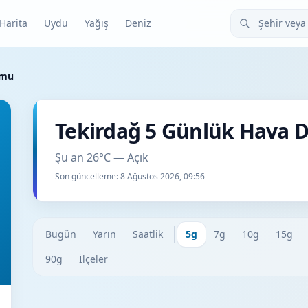
Şehir veya ilçe
Harita
Uydu
Yağış
Deniz
umu
Tekirdağ 5 Günlük Hava
Şu an 26°C — Açık
Son güncelleme:
8 Ağustos 2026, 09:56
Bugün
Yarın
Saatlik
5g
7g
10g
15g
90g
İlçeler