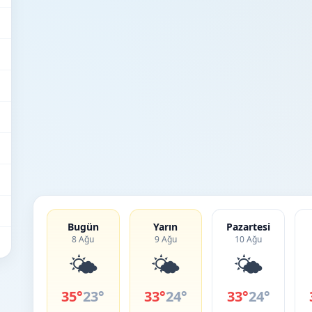
Bugün
Yarın
Pazartesi
8 Ağu
9 Ağu
10 Ağu
🌤️
🌤️
🌤️
35°
23°
33°
24°
33°
24°