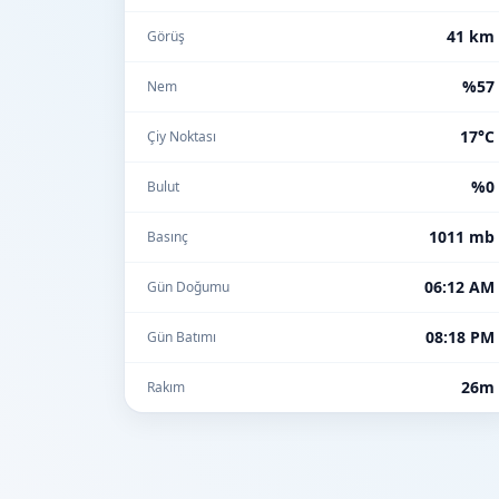
41 km
Görüş
%57
Nem
17°C
Çiy Noktası
%0
Bulut
1011 mb
Basınç
06:12 AM
Gün Doğumu
08:18 PM
Gün Batımı
26m
Rakım