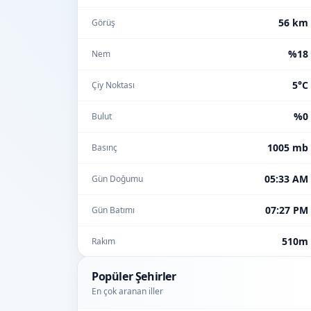
56 km
Görüş
%18
Nem
5°C
Çiy Noktası
%0
Bulut
1005 mb
Basınç
05:33 AM
Gün Doğumu
07:27 PM
Gün Batımı
510m
Rakım
Popüler Şehirler
En çok aranan iller