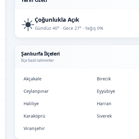
Yarın Özeti
☀️
Çoğunlukla Açık
Gündüz 40° · Gece 27° · Yağış 0%
Şanlıurfa İlçeleri
İlçe bazlı tahminler
Akçakale
Birecik
Ceylanpınar
Eyyübiye
Haliliye
Harran
Karaköprü
Siverek
Viranşehir