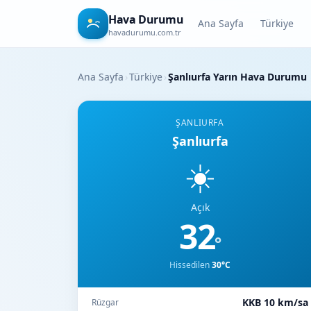
Hava Durumu
Ana Sayfa
Türkiye
havadurumu.com.tr
Ana Sayfa
›
Türkiye
›
Şanlıurfa Yarın Hava Durumu
ŞANLIURFA
Şanlıurfa
☀️
Açık
32
°
Hissedilen
30°C
KKB 10 km/sa
Rüzgar