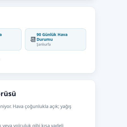
a
90 Günlük Hava
📆
Durumu
Şanlıurfa
örüsü
niyor. Hava çoğunlukla açık; yağış
k veya yolculuk gibi kısa vadeli