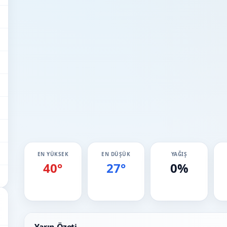
EN YÜKSEK
EN DÜŞÜK
YAĞIŞ
40°
27°
0%