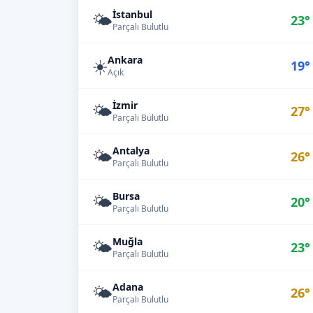
İstanbul
🌤️
23°
Parçalı Bulutlu
Ankara
☀️
19°
Açık
İzmir
🌤️
27°
Parçalı Bulutlu
Antalya
🌤️
26°
Parçalı Bulutlu
Bursa
🌤️
20°
Parçalı Bulutlu
Muğla
🌤️
23°
Parçalı Bulutlu
Adana
🌤️
26°
Parçalı Bulutlu