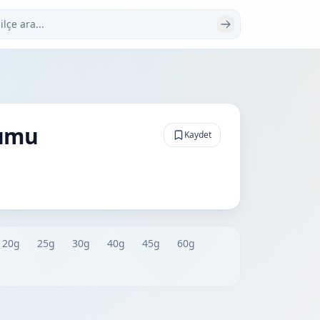
 ara
rumu
Kaydet
20g
25g
30g
40g
45g
60g