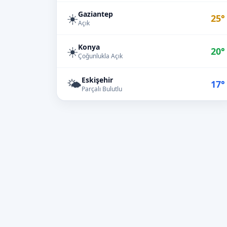
Gaziantep
☀️
25°
Açık
Konya
☀️
20°
Çoğunlukla Açık
Eskişehir
🌤️
17°
Parçalı Bulutlu