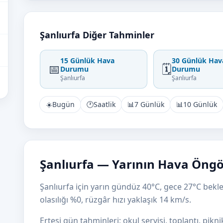
Şanlıurfa Diğer Tahminler
15 Günlük Hava
30 Günlük Hav
📅
🗓️
Durumu
Durumu
Şanlıurfa
Şanlıurfa
☀️
Bugün
🕐
Saatlik
📊
7 Günlük
📊
10 Günlük
Şanlıurfa — Yarının Hava Öng
Şanlıurfa için yarın gündüz 40°C, gece 27°C bekle
olasılığı %0, rüzgâr hızı yaklaşık 14 km/s.
Ertesi gün tahminleri; okul servisi, toplantı, pikni