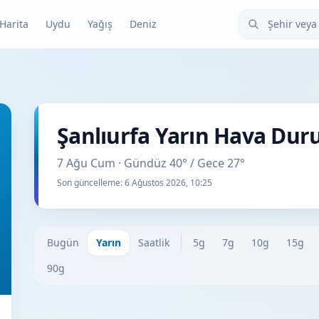
Şehir veya ilçe
Harita
Uydu
Yağış
Deniz
Şanlıurfa Yarın Hava Du
7 Ağu Cum · Gündüz 40° / Gece 27°
Son güncelleme:
6 Ağustos 2026, 10:25
Bugün
Yarın
Saatlik
5g
7g
10g
15g
90g