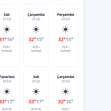
Salı
Çarşamba
Perşembe
22 Eyl
23 Eyl
24 Eyl
☀️
☀️
☀️
31°
16°
32°
15°
32°
15°
Açık /
Açık /
Açık /
Güneşli
Güneşli
Güneşli
Pazartesi
Salı
Çarşamba
28 Eyl
29 Eyl
30 Eyl
☀️
☀️
☀️
33°
17°
33°
17°
32°
16°
Açık ve
Açık ve
Açık /