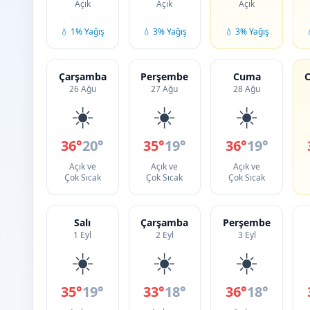
Açık
Açık
Açık
💧 1% Yağış
💧 3% Yağış
💧 3% Yağış
Çarşamba
Perşembe
Cuma
C
26 Ağu
27 Ağu
28 Ağu
☀️
☀️
☀️
36°
20°
35°
19°
36°
19°
Açık ve
Açık ve
Açık ve
Çok Sıcak
Çok Sıcak
Çok Sıcak
Salı
Çarşamba
Perşembe
1 Eyl
2 Eyl
3 Eyl
☀️
☀️
☀️
35°
19°
33°
18°
36°
18°