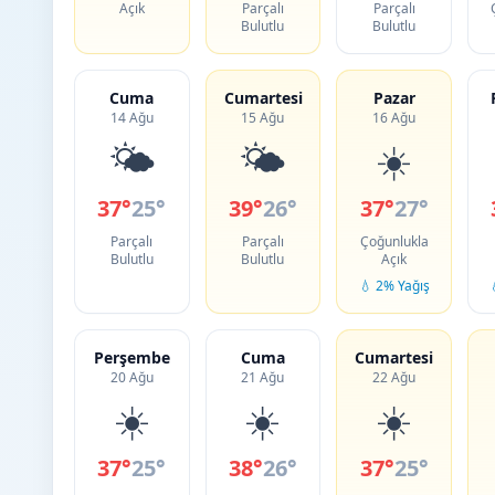
Açık
Parçalı
Parçalı
Bulutlu
Bulutlu
Cuma
Cumartesi
Pazar
14 Ağu
15 Ağu
16 Ağu
🌤️
🌤️
☀️
37°
25°
39°
26°
37°
27°
Parçalı
Parçalı
Çoğunlukla
Bulutlu
Bulutlu
Açık
💧 2% Yağış
Perşembe
Cuma
Cumartesi
20 Ağu
21 Ağu
22 Ağu
☀️
☀️
☀️
37°
25°
38°
26°
37°
25°