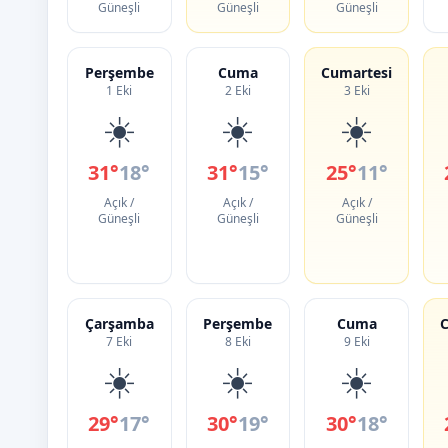
Güneşli
Güneşli
Güneşli
Perşembe
Cuma
Cumartesi
1 Eki
2 Eki
3 Eki
☀️
☀️
☀️
31°
18°
31°
15°
25°
11°
Açık /
Açık /
Açık /
Güneşli
Güneşli
Güneşli
Çarşamba
Perşembe
Cuma
C
7 Eki
8 Eki
9 Eki
☀️
☀️
☀️
29°
17°
30°
19°
30°
18°