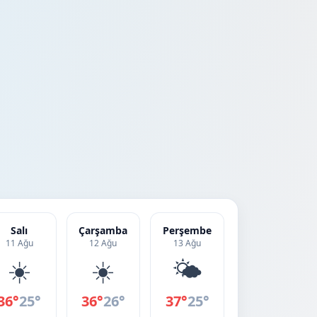
Salı
Çarşamba
Perşembe
11 Ağu
12 Ağu
13 Ağu
☀️
☀️
🌤️
36°
25°
36°
26°
37°
25°