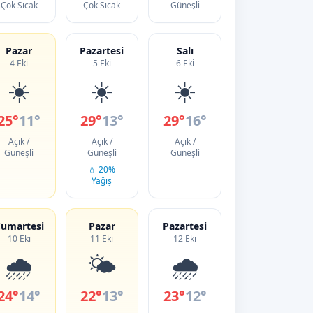
Çok Sıcak
Çok Sıcak
Güneşli
Pazar
Pazartesi
Salı
4 Eki
5 Eki
6 Eki
☀️
☀️
☀️
25°
11°
29°
13°
29°
16°
Açık /
Açık /
Açık /
Güneşli
Güneşli
Güneşli
💧 20%
Yağış
umartesi
Pazar
Pazartesi
10 Eki
11 Eki
12 Eki
🌧️
🌤️
🌧️
24°
14°
22°
13°
23°
12°