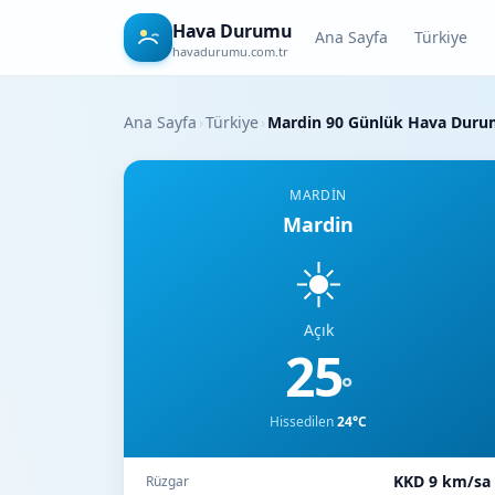
Hava Durumu
Ana Sayfa
Türkiye
havadurumu.com.tr
Ana Sayfa
›
Türkiye
›
Mardin 90 Günlük Hava Dur
MARDIN
Mardin
☀️
Açık
25
°
Hissedilen
24°C
KKD 9 km/sa
Rüzgar