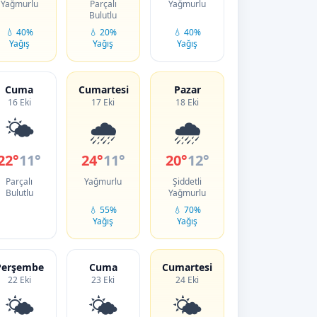
Yağmurlu
Parçalı
Yağmurlu
Bulutlu
💧 40%
💧 20%
💧 40%
Yağış
Yağış
Yağış
Cuma
Cumartesi
Pazar
16 Eki
17 Eki
18 Eki
🌤️
🌧️
🌧️
22°
11°
24°
11°
20°
12°
Parçalı
Yağmurlu
Şiddetli
Bulutlu
Yağmurlu
💧 55%
💧 70%
Yağış
Yağış
Perşembe
Cuma
Cumartesi
22 Eki
23 Eki
24 Eki
🌤️
🌤️
🌤️