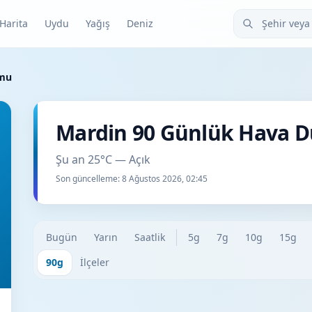
Şehir veya ilçe
Harita
Uydu
Yağış
Deniz
umu
Mardin 90 Günlük Hava 
Şu an 25°C — Açık
Son güncelleme:
8 Ağustos 2026, 02:45
Bugün
Yarın
Saatlik
5g
7g
10g
15g
90g
İlçeler