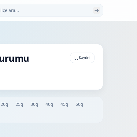
 ara
Durumu
Kaydet
20g
25g
30g
40g
45g
60g