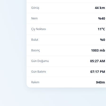
44 km
Görüş
%40
Nem
11°C
Çiy Noktası
%0
Bulut
1003 mb
Basınç
05:27 AM
Gün Doğumu
07:17 PM
Gün Batımı
940m
Rakım