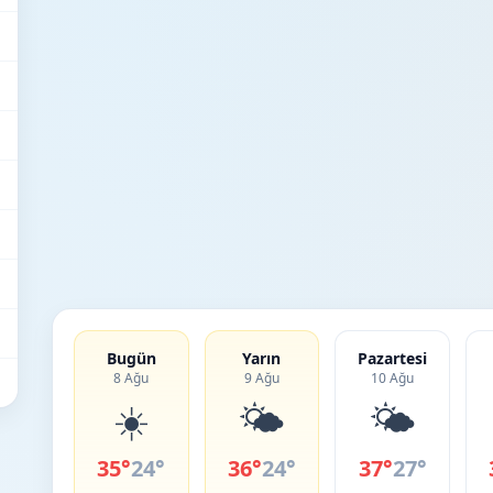
Bugün
Yarın
Pazartesi
8 Ağu
9 Ağu
10 Ağu
☀️
🌤️
🌤️
35°
24°
36°
24°
37°
27°