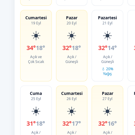
Cumartesi
Pazar
Pazartesi
19 Eyl
20 Eyl
21 Eyl
☀️
☀️
☀️
34°
18°
32°
18°
32°
14°
Açık ve
Açık /
Açık /
Çok Sıcak
Güneşli
Güneşli
💧 20%
Yağış
Cuma
Cumartesi
Pazar
25 Eyl
26 Eyl
27 Eyl
☀️
☀️
☀️
31°
18°
32°
17°
32°
16°
Açık /
Açık /
Açık /