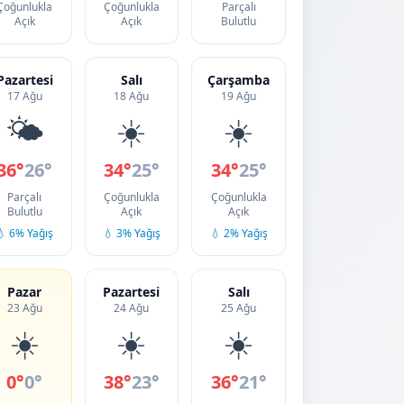
Çoğunlukla
Çoğunlukla
Parçalı
Açık
Açık
Bulutlu
Pazartesi
Salı
Çarşamba
17 Ağu
18 Ağu
19 Ağu
🌤️
☀️
☀️
36°
26°
34°
25°
34°
25°
Parçalı
Çoğunlukla
Çoğunlukla
Bulutlu
Açık
Açık
💧 6% Yağış
💧 3% Yağış
💧 2% Yağış
Pazar
Pazartesi
Salı
23 Ağu
24 Ağu
25 Ağu
☀️
☀️
☀️
0°
0°
38°
23°
36°
21°