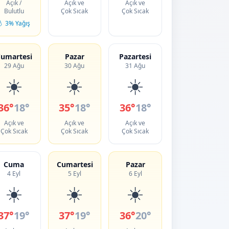
Açık /
Açık ve
Açık ve
Bulutlu
Çok Sıcak
Çok Sıcak
💧 3% Yağış
umartesi
Pazar
Pazartesi
29 Ağu
30 Ağu
31 Ağu
☀️
☀️
☀️
36°
18°
35°
18°
36°
18°
Açık ve
Açık ve
Açık ve
Çok Sıcak
Çok Sıcak
Çok Sıcak
Cuma
Cumartesi
Pazar
4 Eyl
5 Eyl
6 Eyl
☀️
☀️
☀️
37°
19°
37°
19°
36°
20°