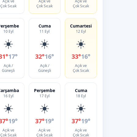
Açık ve
Açık ve
Açık ve
Çok Sıcak
Çok Sıcak
Çok Sıcak
Perşembe
Cuma
Cumartesi
10 Eyl
11 Eyl
12 Eyl
☀️
☀️
☀️
31°
17°
32°
16°
33°
16°
Açık /
Açık /
Açık ve
Güneşli
Güneşli
Çok Sıcak
Çarşamba
Perşembe
Cuma
16 Eyl
17 Eyl
18 Eyl
☀️
☀️
☀️
37°
19°
37°
19°
37°
19°
Açık ve
Açık ve
Açık ve
Çok Sıcak
Çok Sıcak
Çok Sıcak