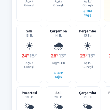
Açık /
Açık /
Açık /
Güneşli
Güneşli
Güneşli
💧 20%
Yağış
Salı
Çarşamba
Perşembe
13 Eki
14 Eki
15 Eki
☀️
🌧️
☀️
24°
15°
26°
13°
23°
13°
Açık /
Yağmurlu
Açık /
Güneşli
Güneşli
💧 40%
Yağış
Pazartesi
Salı
Çarşamba
19 Eki
20 Eki
21 Eki
🌤️
🌤️
🌤️