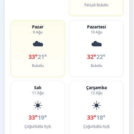
Parçalı Bulutlu
Pazar
Pazartesi
9 Ağu
10 Ağu
☁️
☁️
33°
21°
32°
22°
Bulutlu
Bulutlu
Salı
Çarşamba
11 Ağu
12 Ağu
☀️
☀️
33°
19°
33°
18°
Çoğunlukla Açık
Çoğunlukla Açık