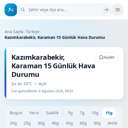
Şehir veya ilçe ara
Ana Sayfa
›
Türkiye
›
Kazımkarabekir, Karaman 15 Günlük Hava Durumu
Kazımkarabekir,
Kaydet
Karaman 15 Günlük Hava
Durumu
Şu an 20°C — Açık
Son güncelleme:
6 Ağustos 2026, 09:01
Bugün
Yarın
Saatlik
5g
7g
10g
15g
20g
25g
30g
40g
45g
60g
90g
Anlık