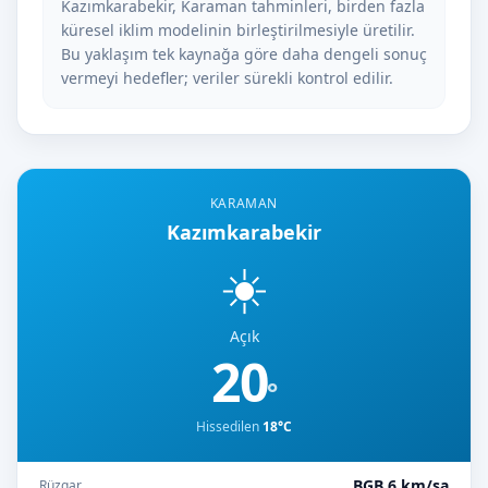
Kazımkarabekir, Karaman tahminleri, birden fazla
küresel iklim modelinin birleştirilmesiyle üretilir.
Bu yaklaşım tek kaynağa göre daha dengeli sonuç
vermeyi hedefler; veriler sürekli kontrol edilir.
KARAMAN
Kazımkarabekir
☀️
Açık
20
°
Hissedilen
18°C
BGB 6 km/sa
Rüzgar