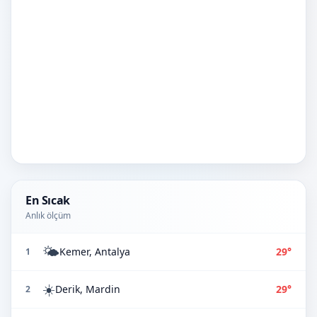
En Sıcak
Anlık ölçüm
🌤️
Kemer, Antalya
29°
1
☀️
Derik, Mardin
29°
2