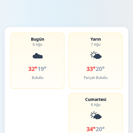
Bugün
Yarın
6 Ağu
7 Ağu
☁️
🌤️
32°
19°
33°
20°
Bulutlu
Parçalı Bulutlu
Cumartesi
8 Ağu
🌤️
34°
20°