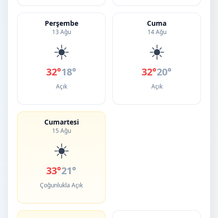
Perşembe
Cuma
13 Ağu
14 Ağu
☀️
☀️
32°
18°
32°
20°
Açık
Açık
Cumartesi
15 Ağu
☀️
33°
21°
Çoğunlukla Açık