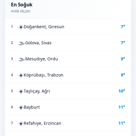
En Soğuk
Anlık ölçüm
☀️
Doğankent, Giresun
7°
1
🌫️
Gölova, Sivas
7°
2
🌫️
Mesudiye, Ordu
9°
3
☀️
Köprübaşı, Trabzon
9°
4
☀️
Taşlıçay, Ağrı
10°
5
☀️
Bayburt
11°
6
☀️
Refahiye, Erzincan
11°
7