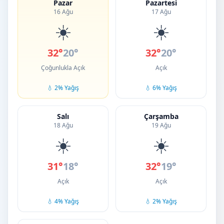
Pazar
Pazartesi
16 Ağu
17 Ağu
☀️
☀️
32°
20°
32°
20°
Çoğunlukla Açık
Açık
💧 2% Yağış
💧 6% Yağış
Salı
Çarşamba
18 Ağu
19 Ağu
☀️
☀️
31°
18°
32°
19°
Açık
Açık
💧 4% Yağış
💧 2% Yağış