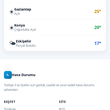
Gaziantep
☀️
25°
Açık
Konya
☀️
20°
Çoğunlukla Açık
Eskişehir
🌤️
17°
Parçalı Bulutlu
Hava Durumu
Türkiye il ve ilçeleri için günlük, saatlik ve uzun vadeli hava durumu
tahminleri.
KEŞFET
SITE
Türkiye
RSS