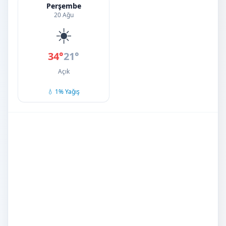
Perşembe
20 Ağu
☀️
34°
21°
Açık
💧 1% Yağış