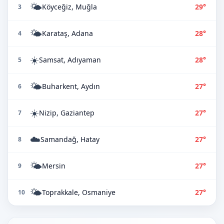
🌤️
Köyceğiz, Muğla
29°
3
🌤️
Karataş, Adana
28°
4
☀️
Samsat, Adıyaman
28°
5
🌤️
Buharkent, Aydın
27°
6
☀️
Nizip, Gaziantep
27°
7
☁️
Samandağ, Hatay
27°
8
🌤️
Mersin
27°
9
🌤️
Toprakkale, Osmaniye
27°
10