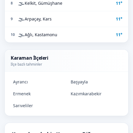
🌫️
Kelkit, Gümüşhane
11°
8
🌫️
Arpaçay, Kars
11°
9
🌫️
Ağlı, Kastamonu
11°
10
Karaman İlçeleri
İlçe bazlı tahminler
Ayrancı
Başyayla
Ermenek
Kazımkarabekir
Sarıveliler