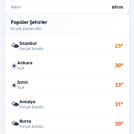
691m
Rakım
Popüler Şehirler
En çok aranan iller
İstanbul
🌤️
29°
Parçalı Bulutlu
Ankara
☀️
30°
Açık
İzmir
☀️
33°
Açık
Antalya
🌤️
31°
Parçalı Bulutlu
Bursa
🌤️
30°
Parçalı Bulutlu