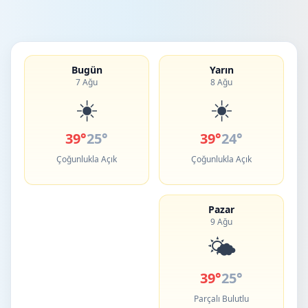
Bugün
Yarın
7 Ağu
8 Ağu
☀️
☀️
39°
25°
39°
24°
Çoğunlukla Açık
Çoğunlukla Açık
Pazar
9 Ağu
🌤️
39°
25°
Parçalı Bulutlu