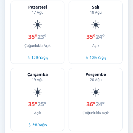
Pazartesi
Salı
17 Ağu
18 Ağu
☀️
☀️
35°
23°
35°
24°
Çoğunlukla Açık
Açık
💧 15% Yağış
💧 10% Yağış
Çarşamba
Perşembe
19 Ağu
20 Ağu
☀️
☀️
35°
25°
36°
24°
Açık
Çoğunlukla Açık
💧 5% Yağış