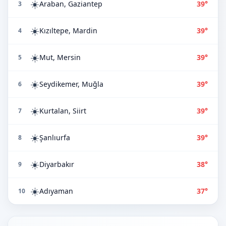
☀️
Araban, Gaziantep
39°
3
☀️
Kızıltepe, Mardin
39°
4
☀️
Mut, Mersin
39°
5
☀️
Seydikemer, Muğla
39°
6
☀️
Kurtalan, Siirt
39°
7
☀️
Şanlıurfa
39°
8
☀️
Diyarbakır
38°
9
☀️
Adıyaman
37°
10