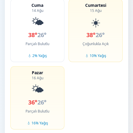
Cuma
Cumartesi
14 Ağu
15 Ağu
🌤️
☀️
38°
26°
38°
26°
Parçalı Bulutlu
Çoğunlukla Açık
💧 2% Yağış
💧 10% Yağış
Pazar
16 Ağu
🌤️
36°
26°
Parçalı Bulutlu
💧 16% Yağış