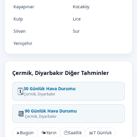
Kayapınar
Kocaköy
Kulp
Lice
Silvan
Sur
Yenişehir
Çermik, Diyarbakır Diğer Tahminler
30 Günlük Hava Durumu
🗓️
Çermik, Diyarbakır
90 Günlük Hava Durumu
📆
Çermik, Diyarbakır
☀️
Bugün
🌤️
Yarın
🕐
Saatlik
📊
7 Günlük