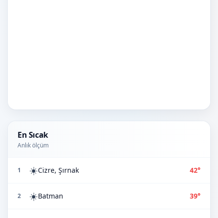
En Sıcak
Anlık ölçüm
☀️
Cizre, Şırnak
42°
1
☀️
Batman
39°
2