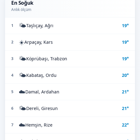
En Soğuk
Anlık ölçüm
🌤️
Taşlıçay, Ağrı
19°
1
☀️
Arpaçay, Kars
19°
2
🌤️
Köprübaşı, Trabzon
19°
3
🌤️
Kabataş, Ordu
20°
4
☁️
Damal, Ardahan
21°
5
🌤️
Dereli, Giresun
21°
6
☁️
Hemşin, Rize
22°
7