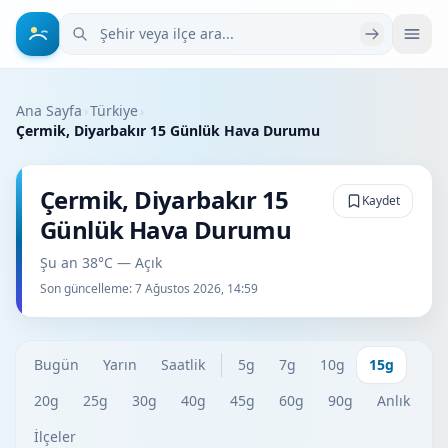
Şehir veya ilçe ara
Ana Sayfa
›
Türkiye
›
Çermik, Diyarbakır 15 Günlük Hava Durumu
Çermik, Diyarbakır 15
Kaydet
Günlük Hava Durumu
Şu an 38°C — Açık
Son güncelleme:
7 Ağustos 2026, 14:59
Bugün
Yarın
Saatlik
5g
7g
10g
15g
20g
25g
30g
40g
45g
60g
90g
Anlık
İlçeler