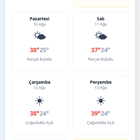
Pazartesi
Salı
10 Ağu
11 Ağu
🌤️
🌤️
38°
25°
37°
24°
Parçalı Bulutlu
Parçalı Bulutlu
Çarşamba
Perşembe
12 Ağu
13 Ağu
☀️
☀️
38°
24°
39°
24°
Çoğunlukla Açık
Çoğunlukla Açık