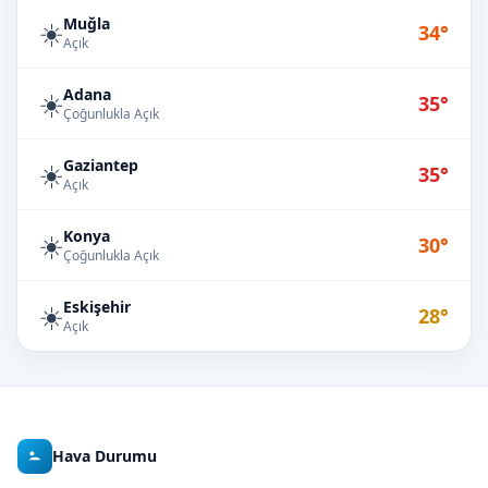
Muğla
☀️
34°
Açık
Adana
☀️
35°
Çoğunlukla Açık
Gaziantep
☀️
35°
Açık
Konya
☀️
30°
Çoğunlukla Açık
Eskişehir
☀️
28°
Açık
Hava Durumu