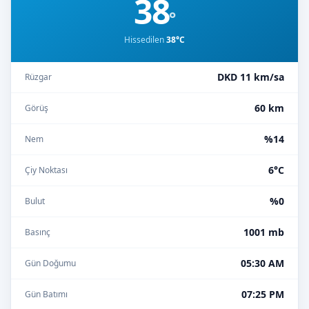
38
°
Hissedilen
38°C
DKD 11 km/sa
Rüzgar
60 km
Görüş
%14
Nem
6°C
Çiy Noktası
%0
Bulut
1001 mb
Basınç
05:30 AM
Gün Doğumu
07:25 PM
Gün Batımı