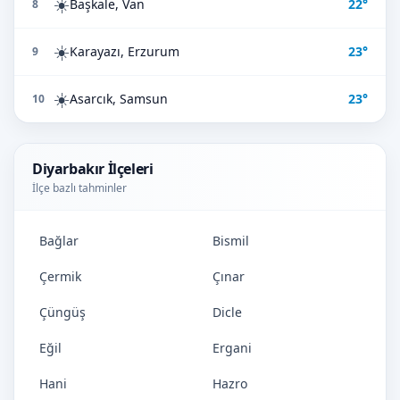
☀️
Başkale, Van
22°
8
☀️
Karayazı, Erzurum
23°
9
☀️
Asarcık, Samsun
23°
10
Diyarbakır İlçeleri
İlçe bazlı tahminler
Bağlar
Bismil
Çermik
Çınar
Çüngüş
Dicle
Eğil
Ergani
Hani
Hazro