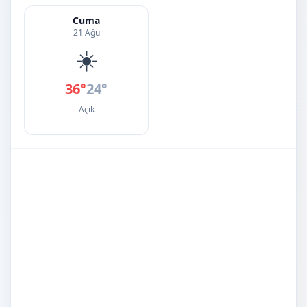
Cuma
21 Ağu
☀️
36°
24°
Açık