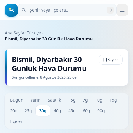
Şehir veya ilçe ara
Ana Sayfa
›
Türkiye
›
Bismil, Diyarbakır 30 Günlük Hava Durumu
Bismil, Diyarbakır 30
Kaydet
Günlük Hava Durumu
Son güncelleme:
8 Ağustos 2026, 23:09
Bugün
Yarın
Saatlik
5g
7g
10g
15g
20g
25g
30g
40g
45g
60g
90g
İlçeler