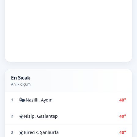
En Sıcak
Anlık ölçüm
🌤️
Nazilli, Aydın
40°
1
☀️
Nizip, Gaziantep
40°
2
☀️
Birecik, Şanlıurfa
40°
3