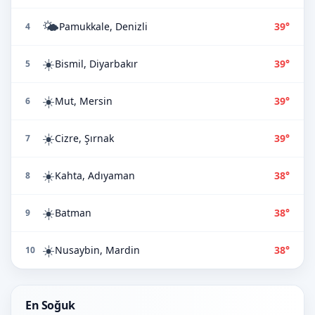
🌤️
Pamukkale, Denizli
39°
4
☀️
Bismil, Diyarbakır
39°
5
☀️
Mut, Mersin
39°
6
☀️
Cizre, Şırnak
39°
7
☀️
Kahta, Adıyaman
38°
8
☀️
Batman
38°
9
☀️
Nusaybin, Mardin
38°
10
En Soğuk