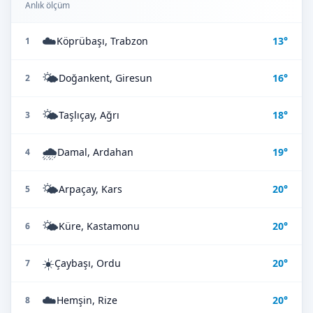
Anlık ölçüm
☁️
Köprübaşı, Trabzon
13°
1
🌤️
Doğankent, Giresun
16°
2
🌤️
Taşlıçay, Ağrı
18°
3
🌧️
Damal, Ardahan
19°
4
🌤️
Arpaçay, Kars
20°
5
🌤️
Küre, Kastamonu
20°
6
☀️
Çaybaşı, Ordu
20°
7
☁️
Hemşin, Rize
20°
8