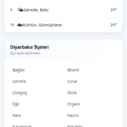
🌤️
Gerede, Bolu
21°
9
☁️
Kürtün, Gümüşhane
21°
10
Diyarbakır İlçeleri
İlçe bazlı tahminler
Bağlar
Bismil
Çermik
Çınar
Çüngüş
Dicle
Eğil
Ergani
Hani
Hazro
Kayapınar
Kocaköy