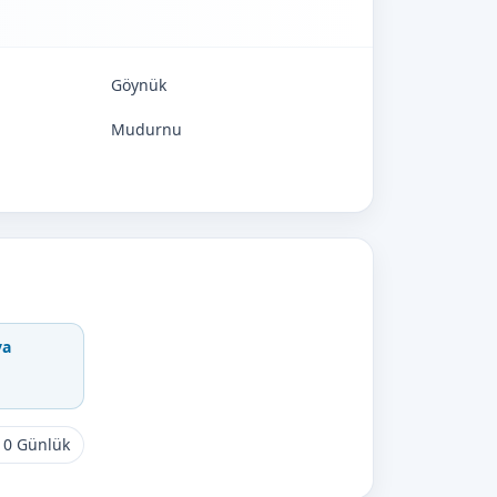
Göynük
Mudurnu
va
10 Günlük