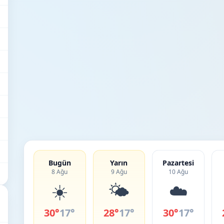
Bugün
Yarın
Pazartesi
8 Ağu
9 Ağu
10 Ağu
☀️
🌤️
☁️
30°
17°
28°
17°
30°
17°