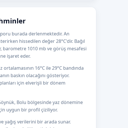
ahminler
raporu burada derlenmektedir. An
terirken hissedilen değer 28°C'dir. Bağıl
r, barometre 1010 mb ve görüş mesafesi
ne işaret eder.
z ortalamasının 16°C ile 29°C bandında
anın baskın olacağını gösteriyor.
lanları için elverişli bir dönem
 Göynük, Bolu bölgesinde yaz dönemine
n uygun bir profil çiziliyor.
e yağış verilerini bir arada sunar.