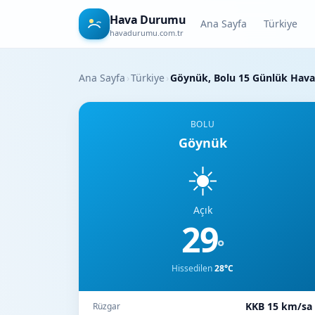
Hava Durumu
Ana Sayfa
Türkiye
havadurumu.com.tr
Ana Sayfa
›
Türkiye
›
Göynük, Bolu 15 Günlük Hav
BOLU
Göynük
☀️
Açık
29
°
Hissedilen
28°C
KKB 15 km/sa
Rüzgar