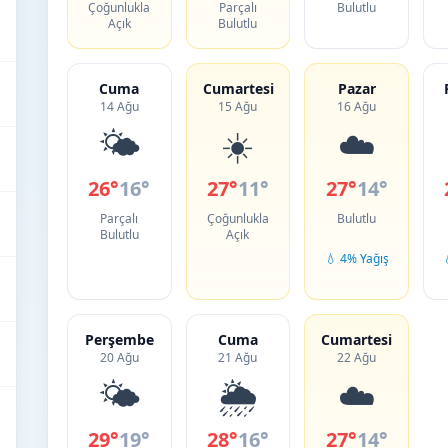
Çoğunlukla
Parçalı
Bulutlu
Açık
Bulutlu
Cuma
Cumartesi
Pazar
14 Ağu
15 Ağu
16 Ağu
🌤️
☀️
☁️
26°
16°
27°
11°
27°
14°
Parçalı
Çoğunlukla
Bulutlu
Bulutlu
Açık
💧 4% Yağış
Perşembe
Cuma
Cumartesi
20 Ağu
21 Ağu
22 Ağu
🌤️
🌦️
☁️
29°
19°
28°
16°
27°
14°