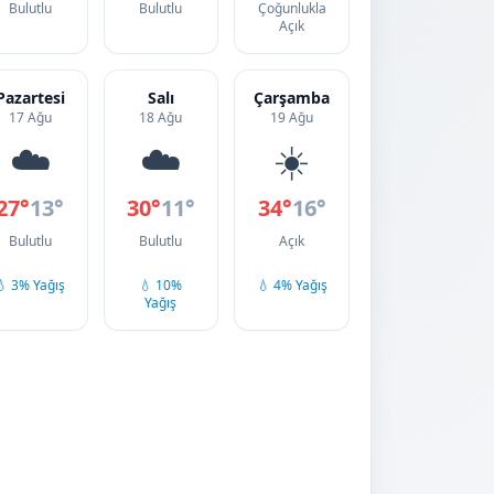
Bulutlu
Bulutlu
Çoğunlukla
Açık
Pazartesi
Salı
Çarşamba
17 Ağu
18 Ağu
19 Ağu
☁️
☁️
☀️
27°
13°
30°
11°
34°
16°
Bulutlu
Bulutlu
Açık
💧 3% Yağış
💧 10%
💧 4% Yağış
Yağış