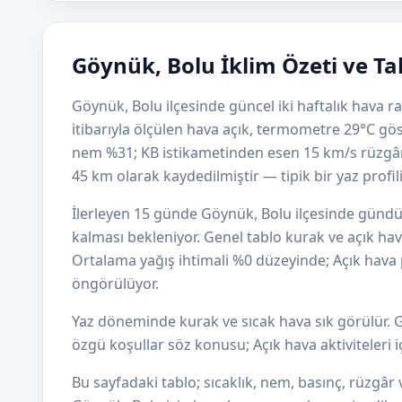
Göynük, Bolu İklim Özeti ve T
Göynük, Bolu ilçesinde güncel iki haftalık hava 
itibarıyla ölçülen hava açık, termometre 29°C gös
nem %31; KB istikametinden esen 15 km/s rüzgâ
45 km olarak kaydedilmiştir — tipik bir yaz profili
İlerleyen 15 günde Göynük, Bolu ilçesinde gündü
kalması bekleniyor. Genel tablo kurak ve açık hav
Ortalama yağış ihtimali %0 düzeyinde; Açık hava p
öngörülüyor.
Yaz döneminde kurak ve sıcak hava sık görülür.
özgü koşullar söz konusu; Açık hava aktiviteleri içi
Bu sayfadaki tablo; sıcaklık, nem, basınç, rüzgâr v