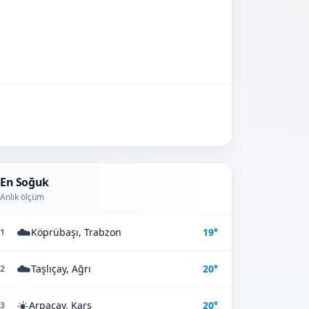
En Soğuk
Anlık ölçüm
☁️
Köprübaşı, Trabzon
19°
1
☁️
Taşlıçay, Ağrı
20°
2
☀️
Arpaçay, Kars
20°
3