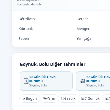
İlçe bazlı tahminler
Dörtdivan
Gerede
Kıbrıscık
Mengen
Seben
Yeniçağa
Göynük, Bolu Diğer Tahminler
30 Günlük Hava
90 Günlük Ha
🗓️
📆
Durumu
Durumu
Göynük, Bolu
Göynük, Bolu
☀️
Bugün
🌤️
Yarın
🕐
Saatlik
📊
7 Günlük
📊