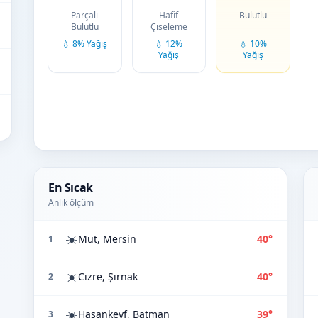
Parçalı
Hafif
Bulutlu
Bulutlu
Çiseleme
💧 8% Yağış
💧 12%
💧 10%
Yağış
Yağış
En Sıcak
Anlık ölçüm
☀️
Mut, Mersin
40°
1
☀️
Cizre, Şırnak
40°
2
☀️
Hasankeyf, Batman
39°
3