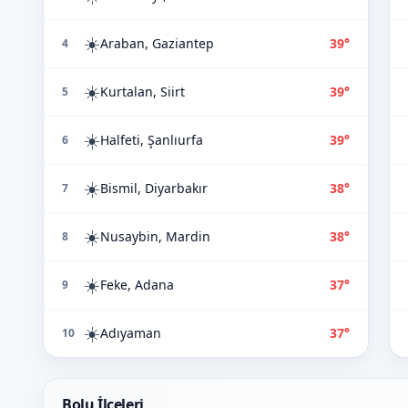
☀️
Araban, Gaziantep
39°
4
☀️
Kurtalan, Siirt
39°
5
☀️
Halfeti, Şanlıurfa
39°
6
☀️
Bismil, Diyarbakır
38°
7
☀️
Nusaybin, Mardin
38°
8
☀️
Feke, Adana
37°
9
☀️
Adıyaman
37°
10
Bolu İlçeleri