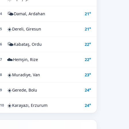
🌤️
Damal, Ardahan
21°
4
☀️
Dereli, Giresun
21°
5
🌤️
Kabataş, Ordu
22°
6
☁️
Hemşin, Rize
22°
7
☀️
Muradiye, Van
23°
8
☀️
Gerede, Bolu
24°
9
☀️
Karayazı, Erzurum
24°
10