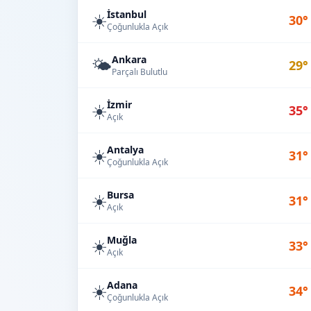
İstanbul
☀️
30°
Çoğunlukla Açık
Ankara
🌤️
29°
Parçalı Bulutlu
İzmir
☀️
35°
Açık
Antalya
☀️
31°
Çoğunlukla Açık
Bursa
☀️
31°
Açık
Muğla
☀️
33°
Açık
Adana
☀️
34°
Çoğunlukla Açık