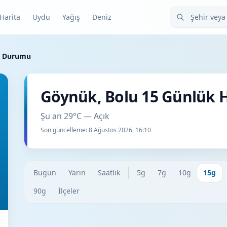
Şehir veya ilçe
Harita
Uydu
Yağış
Deniz
a Durumu
Göynük, Bolu 15 Günlük
Şu an 29°C — Açık
Son güncelleme:
8 Ağustos 2026, 16:10
Bugün
Yarın
Saatlik
5g
7g
10g
15g
90g
İlçeler