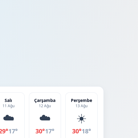
Salı
Çarşamba
Perşembe
11 Ağu
12 Ağu
13 Ağu
☁️
☁️
☀️
29°
17°
30°
17°
30°
18°