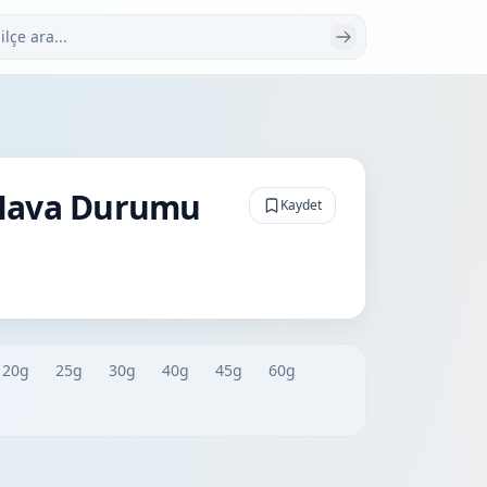
 ara
 Hava Durumu
Kaydet
20g
25g
30g
40g
45g
60g