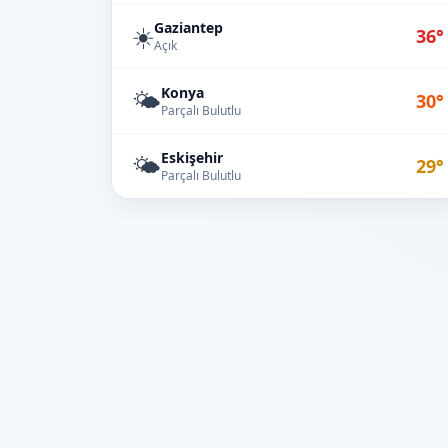
Gaziantep
☀️
36°
Açık
Konya
🌤️
30°
Parçalı Bulutlu
Eskişehir
🌤️
29°
Parçalı Bulutlu