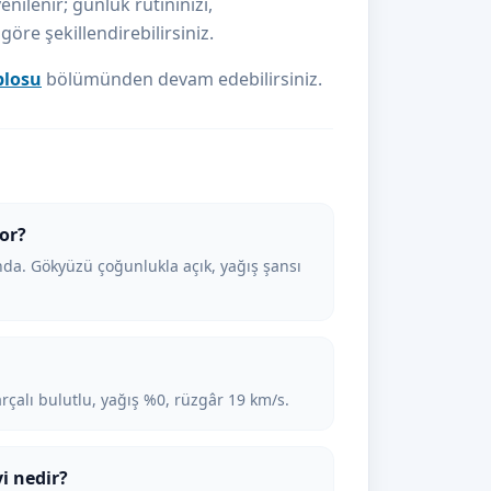
nilenir; günlük rutininizi,
re şekillendirebilirsiniz.
blosu
bölümünden devam edebilirsiniz.
or?
a. Gökyüzü çoğunlukla açık, yağış şansı
çalı bulutlu, yağış %0, rüzgâr 19 km/s.
i nedir?