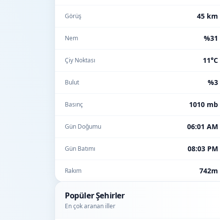
45 km
Görüş
%31
Nem
11°C
Çiy Noktası
%3
Bulut
1010 mb
Basınç
06:01 AM
Gün Doğumu
08:03 PM
Gün Batımı
742m
Rakım
Popüler Şehirler
En çok aranan iller