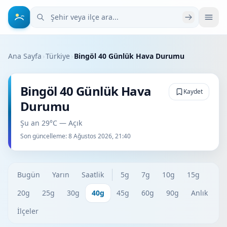
Şehir veya ilçe ara
Ana Sayfa
›
Türkiye
›
Bingöl 40 Günlük Hava Durumu
Bingöl 40 Günlük Hava
Kaydet
Durumu
Şu an 29°C — Açık
Son güncelleme:
8 Ağustos 2026, 21:40
Bugün
Yarın
Saatlik
5g
7g
10g
15g
20g
25g
30g
40g
45g
60g
90g
Anlık
İlçeler