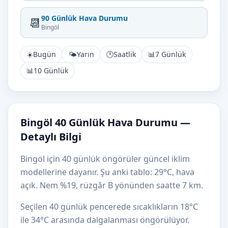
90 Günlük Hava Durumu
📆
Bingöl
☀️
Bugün
🌤️
Yarın
🕐
Saatlik
📊
7 Günlük
📊
10 Günlük
Bingöl 40 Günlük Hava Durumu —
Detaylı Bilgi
Bingöl için 40 günlük öngörüler güncel iklim
modellerine dayanır. Şu anki tablo: 29°C, hava
açık. Nem %19, rüzgâr B yönünden saatte 7 km.
Seçilen 40 günlük pencerede sıcaklıkların 18°C
ile 34°C arasında dalgalanması öngörülüyor.