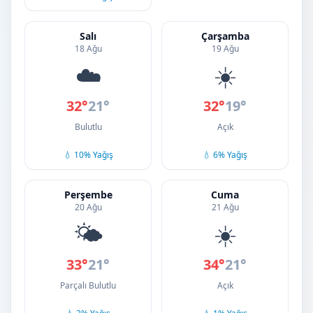
Salı
Çarşamba
18 Ağu
19 Ağu
☁️
☀️
32°
21°
32°
19°
Bulutlu
Açık
💧 10% Yağış
💧 6% Yağış
Perşembe
Cuma
20 Ağu
21 Ağu
🌤️
☀️
33°
21°
34°
21°
Parçalı Bulutlu
Açık