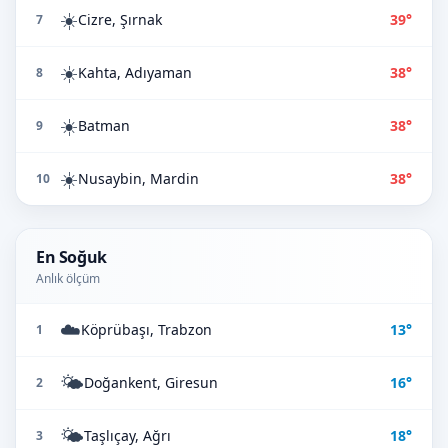
☀️
Cizre, Şırnak
39°
7
☀️
Kahta, Adıyaman
38°
8
☀️
Batman
38°
9
☀️
Nusaybin, Mardin
38°
10
En Soğuk
Anlık ölçüm
☁️
Köprübaşı, Trabzon
13°
1
🌤️
Doğankent, Giresun
16°
2
🌤️
Taşlıçay, Ağrı
18°
3