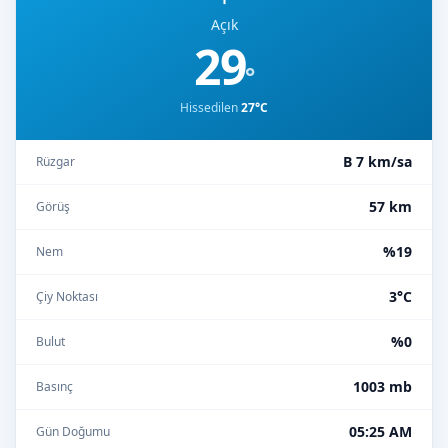
Açık
29
°
Hissedilen
27°C
B 7 km/sa
Rüzgar
57 km
Görüş
%19
Nem
3°C
Çiy Noktası
%0
Bulut
1003 mb
Basınç
05:25 AM
Gün Doğumu