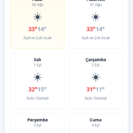
30 Ağu
31 Ağu
☀️
☀️
33°
14°
33°
14°
Açık ve Çok Sıcak
Açık ve Çok Sıcak
Salı
Çarşamba
1 Eyl
2 Eyl
☀️
☀️
32°
15°
31°
11°
Açık / Güneşli
Açık / Güneşli
Perşembe
Cuma
3 Eyl
4 Eyl