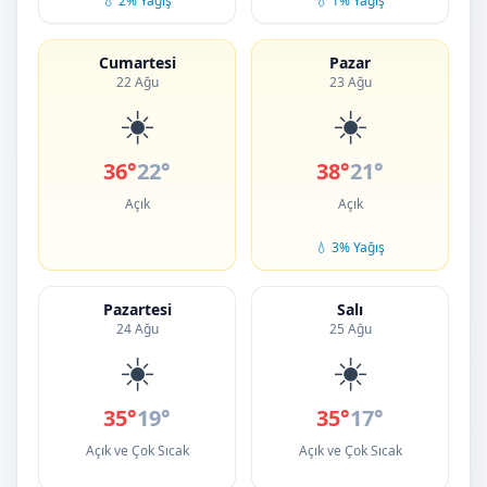
💧 2% Yağış
💧 1% Yağış
Cumartesi
Pazar
22 Ağu
23 Ağu
☀️
☀️
36°
22°
38°
21°
Açık
Açık
💧 3% Yağış
Pazartesi
Salı
24 Ağu
25 Ağu
☀️
☀️
35°
19°
35°
17°
Açık ve Çok Sıcak
Açık ve Çok Sıcak