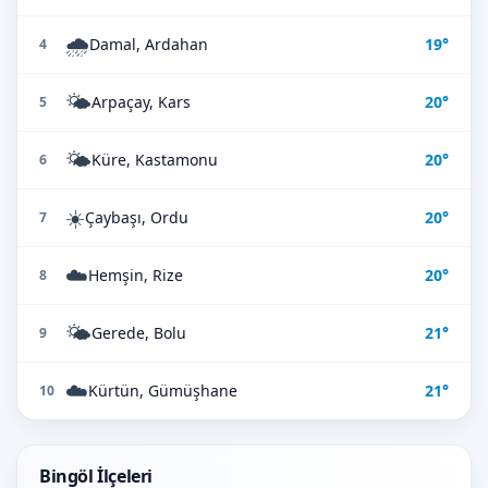
🌧️
Damal, Ardahan
19°
4
🌤️
Arpaçay, Kars
20°
5
🌤️
Küre, Kastamonu
20°
6
☀️
Çaybaşı, Ordu
20°
7
☁️
Hemşin, Rize
20°
8
🌤️
Gerede, Bolu
21°
9
☁️
Kürtün, Gümüşhane
21°
10
Bingöl İlçeleri