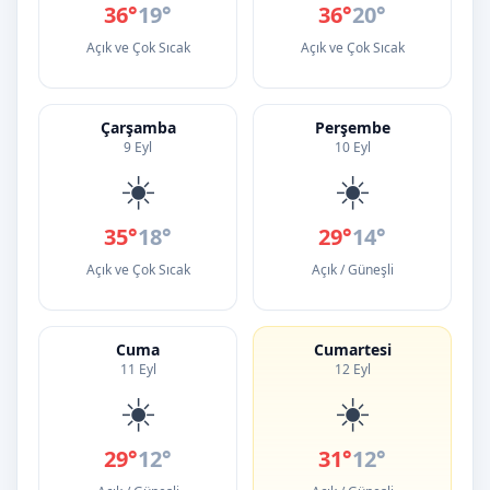
36°
19°
36°
20°
Açık ve Çok Sıcak
Açık ve Çok Sıcak
Çarşamba
Perşembe
9 Eyl
10 Eyl
☀️
☀️
35°
18°
29°
14°
Açık ve Çok Sıcak
Açık / Güneşli
Cuma
Cumartesi
11 Eyl
12 Eyl
☀️
☀️
29°
12°
31°
12°