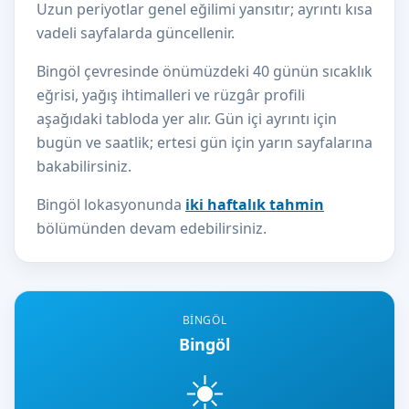
Uzun periyotlar genel eğilimi yansıtır; ayrıntı kısa
vadeli sayfalarda güncellenir.
Bingöl çevresinde önümüzdeki 40 günün sıcaklık
eğrisi, yağış ihtimalleri ve rüzgâr profili
aşağıdaki tabloda yer alır. Gün içi ayrıntı için
bugün ve saatlik; ertesi gün için yarın sayfalarına
bakabilirsiniz.
Bingöl lokasyonunda
iki haftalık tahmin
bölümünden devam edebilirsiniz.
BINGÖL
Bingöl
☀️