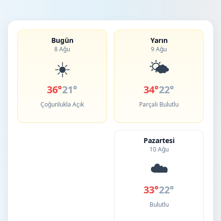
Bugün
Yarın
8 Ağu
9 Ağu
☀️
🌤️
36°
21°
34°
22°
Çoğunlukla Açık
Parçalı Bulutlu
Pazartesi
10 Ağu
☁️
33°
22°
Bulutlu