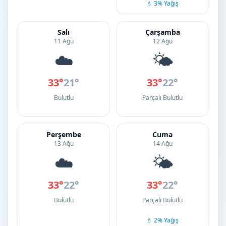
💧 3% Yağış
Salı
Çarşamba
11 Ağu
12 Ağu
☁️
🌤️
33°
21°
33°
22°
Bulutlu
Parçalı Bulutlu
Perşembe
Cuma
13 Ağu
14 Ağu
☁️
🌤️
33°
22°
33°
22°
Bulutlu
Parçalı Bulutlu
💧 2% Yağış