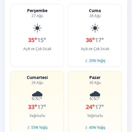
Perşembe
Cuma
27 Ağu
28 Ağu
☀️
☀️
35°
15°
36°
17°
Açık ve Çok Sıcak
Açık ve Çok Sıcak
💧 20% Yağış
Cumartesi
Pazar
29 Ağu
30 Ağu
🌧️
🌧️
33°
17°
24°
17°
Yağmurlu
Yağmurlu
💧 55% Yağış
💧 40% Yağış