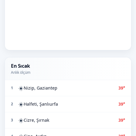
En Sıcak
Anlık ölçüm
☀️
Nizip, Gaziantep
39°
1
☀️
Halfeti, Şanlıurfa
39°
2
☀️
Cizre, Şırnak
39°
3