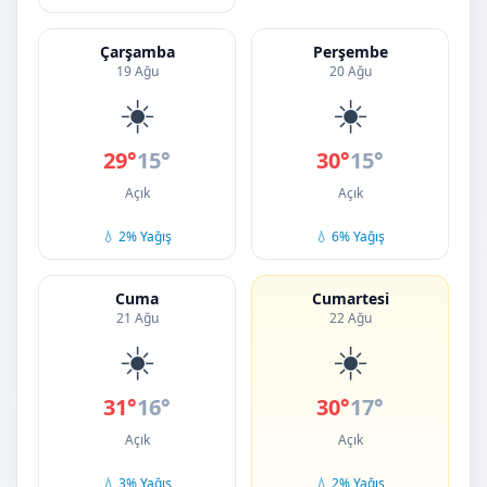
Çarşamba
Perşembe
19 Ağu
20 Ağu
☀️
☀️
29°
15°
30°
15°
Açık
Açık
💧 2% Yağış
💧 6% Yağış
Cuma
Cumartesi
21 Ağu
22 Ağu
☀️
☀️
31°
16°
30°
17°
Açık
Açık
💧 3% Yağış
💧 2% Yağış