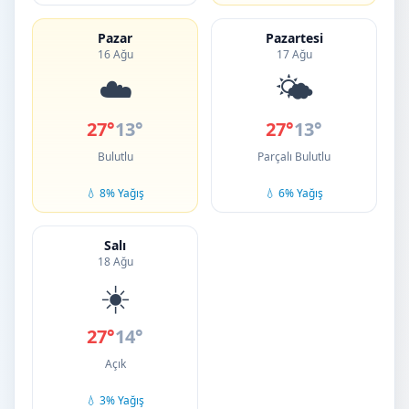
Pazar
Pazartesi
16 Ağu
17 Ağu
☁️
🌤️
27°
13°
27°
13°
Bulutlu
Parçalı Bulutlu
💧 8% Yağış
💧 6% Yağış
Salı
18 Ağu
☀️
27°
14°
Açık
💧 3% Yağış