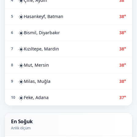
☀️
Çine, Aydın
38°
4
☀️
Hasankeyf, Batman
38°
5
☀️
Bismil, Diyarbakır
38°
6
☀️
Kızıltepe, Mardin
38°
7
☀️
Mut, Mersin
38°
8
☀️
Milas, Muğla
38°
9
☀️
Feke, Adana
37°
10
En Soğuk
Anlık ölçüm