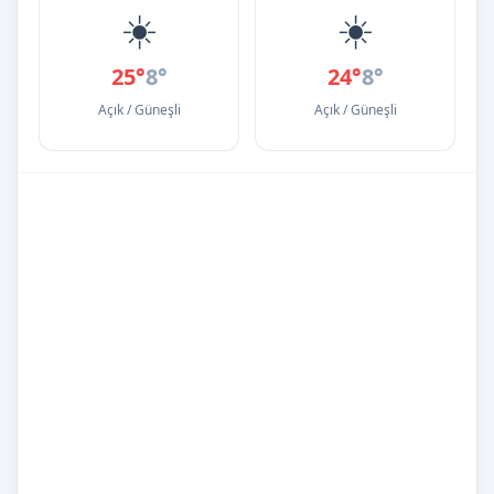
☀️
☀️
25°
8°
24°
8°
Açık / Güneşli
Açık / Güneşli