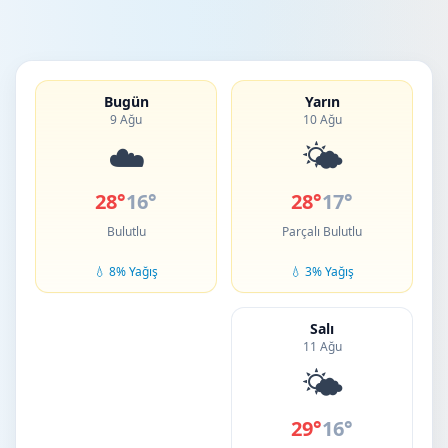
Bugün
Yarın
9 Ağu
10 Ağu
☁️
🌤️
28°
16°
28°
17°
Bulutlu
Parçalı Bulutlu
💧 8% Yağış
💧 3% Yağış
Salı
11 Ağu
🌤️
29°
16°