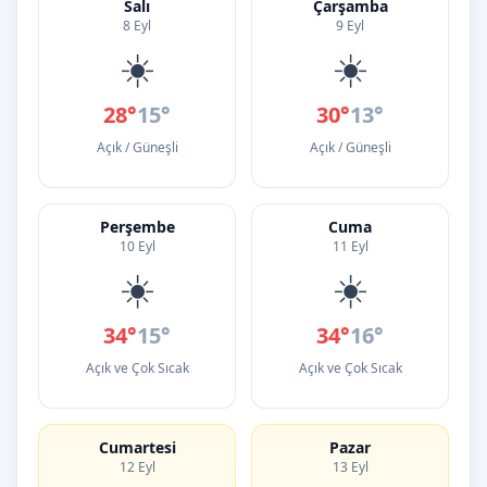
Salı
Çarşamba
8 Eyl
9 Eyl
☀️
☀️
28°
15°
30°
13°
Açık / Güneşli
Açık / Güneşli
Perşembe
Cuma
10 Eyl
11 Eyl
☀️
☀️
34°
15°
34°
16°
Açık ve Çok Sıcak
Açık ve Çok Sıcak
Cumartesi
Pazar
12 Eyl
13 Eyl