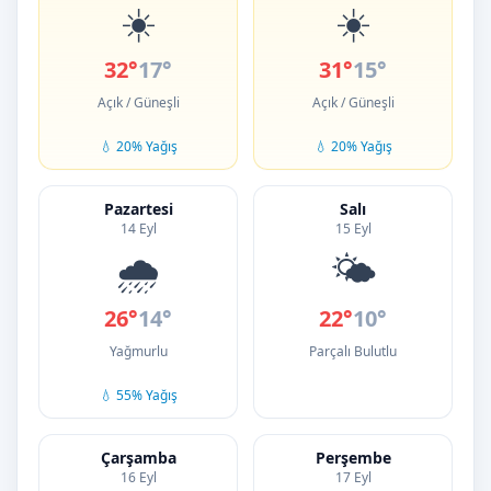
☀️
☀️
32°
17°
31°
15°
Açık / Güneşli
Açık / Güneşli
💧 20% Yağış
💧 20% Yağış
Pazartesi
Salı
14 Eyl
15 Eyl
🌧️
🌤️
26°
14°
22°
10°
Yağmurlu
Parçalı Bulutlu
💧 55% Yağış
Çarşamba
Perşembe
16 Eyl
17 Eyl