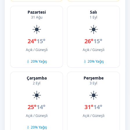
Pazartesi
Salı
31 Ağu
1 Eyl
☀️
☀️
24°
15°
26°
15°
Açık / Güneşli
Açık / Güneşli
💧 20% Yağış
💧 20% Yağış
Çarşamba
Perşembe
2 Eyl
3 Eyl
☀️
☀️
25°
14°
31°
14°
Açık / Güneşli
Açık / Güneşli
💧 20% Yağış