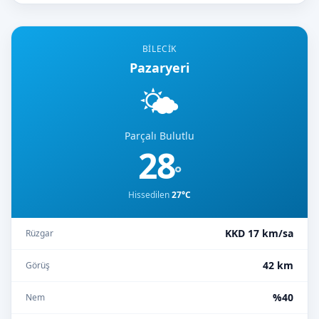
BILECIK
Pazaryeri
🌤️
Parçalı Bulutlu
28
°
Hissedilen
27°C
KKD 17 km/sa
Rüzgar
42 km
Görüş
%40
Nem