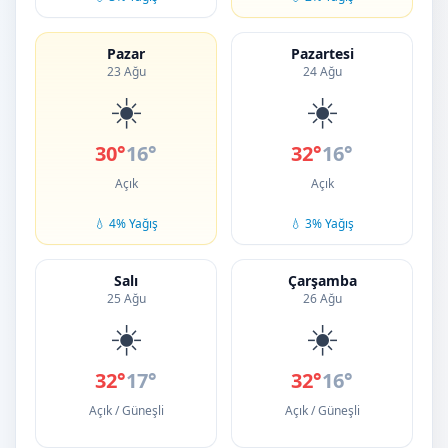
Pazar
Pazartesi
23 Ağu
24 Ağu
☀️
☀️
30°
16°
32°
16°
Açık
Açık
💧 4% Yağış
💧 3% Yağış
Salı
Çarşamba
25 Ağu
26 Ağu
☀️
☀️
32°
17°
32°
16°
Açık / Güneşli
Açık / Güneşli