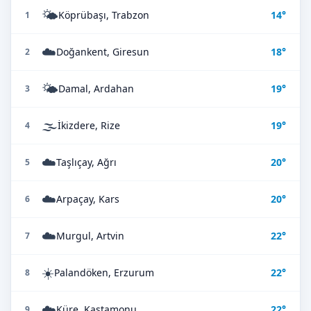
🌤️
Köprübaşı, Trabzon
14°
1
☁️
Doğankent, Giresun
18°
2
🌤️
Damal, Ardahan
19°
3
🌫️
İkizdere, Rize
19°
4
☁️
Taşlıçay, Ağrı
20°
5
☁️
Arpaçay, Kars
20°
6
☁️
Murgul, Artvin
22°
7
☀️
Palandöken, Erzurum
22°
8
☁️
Küre, Kastamonu
22°
9