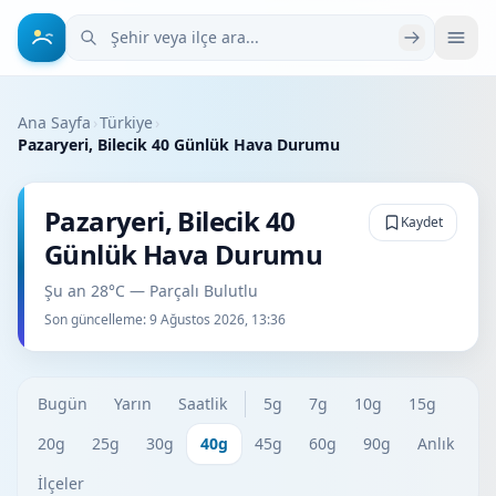
Şehir veya ilçe ara
Ana Sayfa
›
Türkiye
›
Pazaryeri, Bilecik 40 Günlük Hava Durumu
Pazaryeri, Bilecik 40
Kaydet
Günlük Hava Durumu
Şu an 28°C — Parçalı Bulutlu
Son güncelleme:
9 Ağustos 2026, 13:36
Bugün
Yarın
Saatlik
5g
7g
10g
15g
20g
25g
30g
40g
45g
60g
90g
Anlık
İlçeler