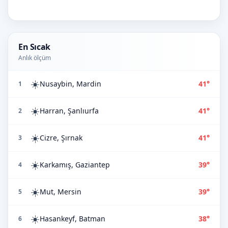
En Sıcak
Anlık ölçüm
☀️
Nusaybin, Mardin
41°
1
☀️
Harran, Şanlıurfa
41°
2
☀️
Cizre, Şırnak
41°
3
☀️
Karkamış, Gaziantep
39°
4
☀️
Mut, Mersin
39°
5
☀️
Hasankeyf, Batman
38°
6