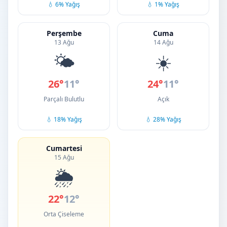
💧 6% Yağış
💧 1% Yağış
Perşembe
Cuma
13 Ağu
14 Ağu
🌤️
☀️
26°
11°
24°
11°
Parçalı Bulutlu
Açık
💧 18% Yağış
💧 28% Yağış
Cumartesi
15 Ağu
🌦️
22°
12°
Orta Çiseleme