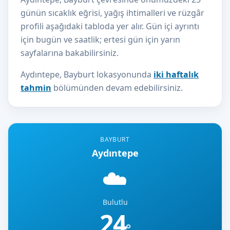
günün sıcaklık eğrisi, yağış ihtimalleri ve rüzgâr
profili aşağıdaki tabloda yer alır. Gün içi ayrıntı
için bugün ve saatlik; ertesi gün için yarın
sayfalarına bakabilirsiniz.
Aydıntepe, Bayburt lokasyonunda
iki haftalık
tahmin
bölümünden devam edebilirsiniz.
BAYBURT
Aydıntepe
☁️
Bulutlu
24
°