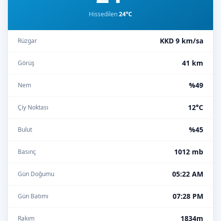
Hissedilen
24°C
KKD 9 km/sa
Rüzgar
41 km
Görüş
%49
Nem
12°C
Çiy Noktası
%45
Bulut
1012 mb
Basınç
05:22 AM
Gün Doğumu
07:28 PM
Gün Batımı
1834m
Rakım