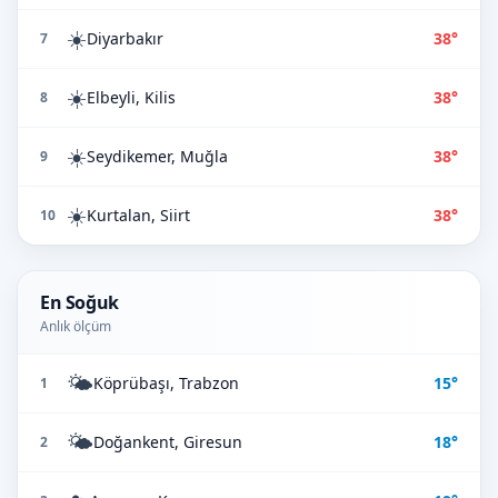
☀️
Diyarbakır
38°
7
☀️
Elbeyli, Kilis
38°
8
☀️
Seydikemer, Muğla
38°
9
☀️
Kurtalan, Siirt
38°
10
En Soğuk
Anlık ölçüm
🌤️
Köprübaşı, Trabzon
15°
1
🌤️
Doğankent, Giresun
18°
2