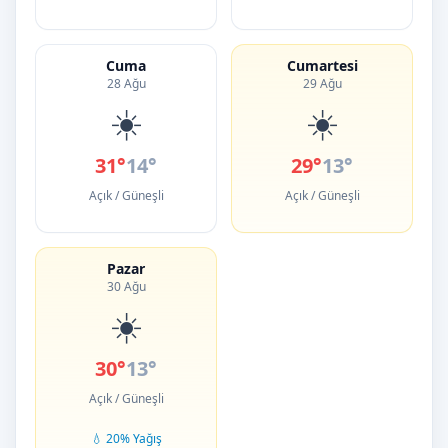
Cuma
Cumartesi
28 Ağu
29 Ağu
☀️
☀️
31°
14°
29°
13°
Açık / Güneşli
Açık / Güneşli
Pazar
30 Ağu
☀️
30°
13°
Açık / Güneşli
💧 20% Yağış