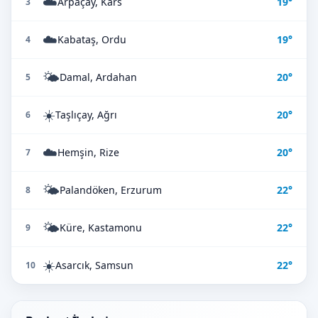
☁️
Arpaçay, Kars
19°
3
☁️
Kabataş, Ordu
19°
4
🌤️
Damal, Ardahan
20°
5
☀️
Taşlıçay, Ağrı
20°
6
☁️
Hemşin, Rize
20°
7
🌤️
Palandöken, Erzurum
22°
8
🌤️
Küre, Kastamonu
22°
9
☀️
Asarcık, Samsun
22°
10