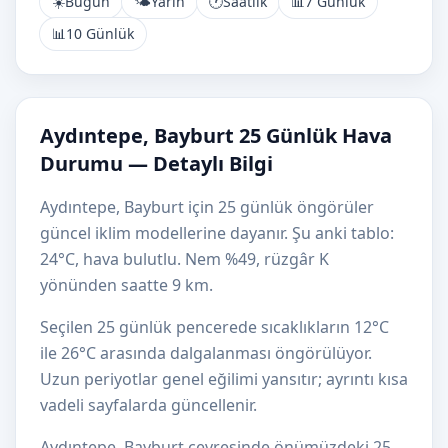
☀️
Bugün
🌤️
Yarın
🕐
Saatlik
📊
7 Günlük
📊
10 Günlük
Aydıntepe, Bayburt 25 Günlük Hava
Durumu — Detaylı Bilgi
Aydıntepe, Bayburt için 25 günlük öngörüler
güncel iklim modellerine dayanır. Şu anki tablo:
24°C, hava bulutlu. Nem %49, rüzgâr K
yönünden saatte 9 km.
Seçilen 25 günlük pencerede sıcaklıkların 12°C
ile 26°C arasında dalgalanması öngörülüyor.
Uzun periyotlar genel eğilimi yansıtır; ayrıntı kısa
vadeli sayfalarda güncellenir.
Aydıntepe, Bayburt çevresinde önümüzdeki 25