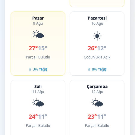
Pazar
Pazartesi
9 Ağu
10 Ağu
🌤️
☀️
27°
15°
26°
12°
Parçalı Bulutlu
Çoğunlukla Açık
💧 3% Yağış
💧 8% Yağış
Salı
Çarşamba
11 Ağu
12 Ağu
🌤️
🌤️
24°
11°
23°
11°
Parçalı Bulutlu
Parçalı Bulutlu