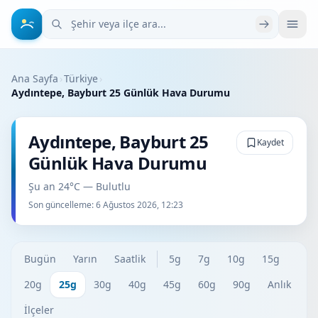
Şehir veya ilçe ara
Ana Sayfa
›
Türkiye
›
Aydıntepe, Bayburt 25 Günlük Hava Durumu
Aydıntepe, Bayburt 25
Kaydet
Günlük Hava Durumu
Şu an 24°C — Bulutlu
Son güncelleme:
6 Ağustos 2026, 12:23
Bugün
Yarın
Saatlik
5g
7g
10g
15g
20g
25g
30g
40g
45g
60g
90g
Anlık
İlçeler