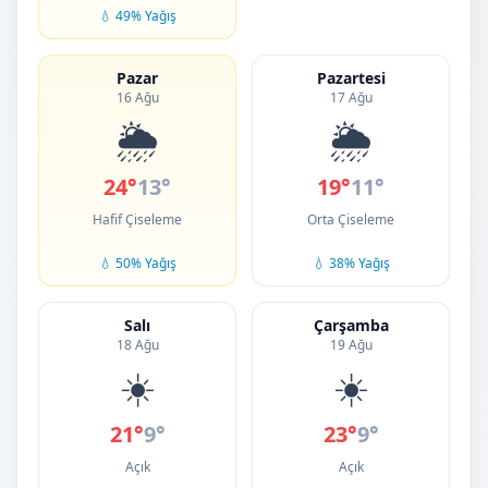
💧 49% Yağış
Pazar
Pazartesi
16 Ağu
17 Ağu
🌦️
🌦️
24°
13°
19°
11°
Hafif Çiseleme
Orta Çiseleme
💧 50% Yağış
💧 38% Yağış
Salı
Çarşamba
18 Ağu
19 Ağu
☀️
☀️
21°
9°
23°
9°
Açık
Açık