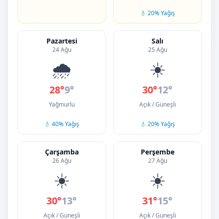
💧 20% Yağış
Pazartesi
Salı
24 Ağu
25 Ağu
🌧️
☀️
28°
9°
30°
12°
Yağmurlu
Açık / Güneşli
💧 40% Yağış
💧 20% Yağış
Çarşamba
Perşembe
26 Ağu
27 Ağu
☀️
☀️
30°
13°
31°
15°
Açık / Güneşli
Açık / Güneşli