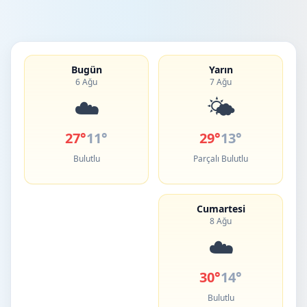
Bugün
Yarın
6 Ağu
7 Ağu
☁️
🌤️
27°
11°
29°
13°
Bulutlu
Parçalı Bulutlu
Cumartesi
8 Ağu
☁️
30°
14°
Bulutlu