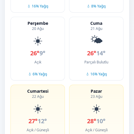
💧 16% Yağış
💧 8% Yağış
Perşembe
Cuma
20 Ağu
21 Ağu
☀️
🌤️
26°
9°
26°
14°
Açık
Parçalı Bulutlu
💧 6% Yağış
💧 16% Yağış
Cumartesi
Pazar
22 Ağu
23 Ağu
☀️
☀️
27°
12°
28°
10°
Açık / Güneşli
Açık / Güneşli