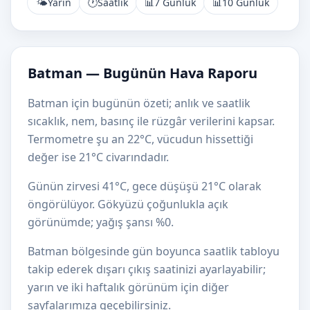
🌤️
Yarın
🕐
Saatlik
📊
7 Günlük
📊
10 Günlük
Batman — Bugünün Hava Raporu
Batman için bugünün özeti; anlık ve saatlik
sıcaklık, nem, basınç ile rüzgâr verilerini kapsar.
Termometre şu an 22°C, vücudun hissettiği
değer ise 21°C civarındadır.
Günün zirvesi 41°C, gece düşüşü 21°C olarak
öngörülüyor. Gökyüzü çoğunlukla açık
görünümde; yağış şansı %0.
Batman bölgesinde gün boyunca saatlik tabloyu
takip ederek dışarı çıkış saatinizi ayarlayabilir;
yarın ve iki haftalık görünüm için diğer
sayfalarımıza geçebilirsiniz.