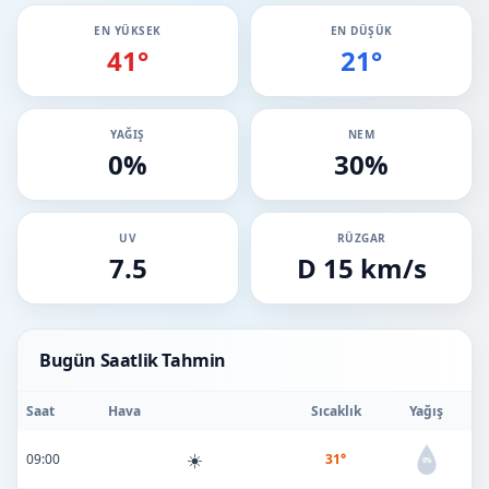
EN YÜKSEK
EN DÜŞÜK
41°
21°
YAĞIŞ
NEM
0%
30%
UV
RÜZGAR
7.5
D 15 km/s
Bugün Saatlik Tahmin
Saat
Hava
Sıcaklık
Yağış
☀️
09:00
31°
0%