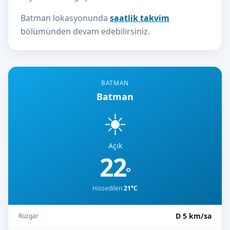
Batman lokasyonunda
saatlik takvim
bölümünden devam edebilirsiniz.
BATMAN
Batman
☀️
Açık
22
°
Hissedilen
21°C
D 5 km/sa
Rüzgar