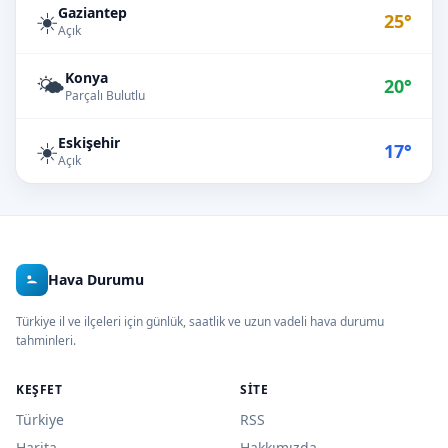
Gaziantep
☀️
25°
Açık
Konya
🌤️
20°
Parçalı Bulutlu
Eskişehir
☀️
17°
Açık
Hava Durumu
Türkiye il ve ilçeleri için günlük, saatlik ve uzun vadeli hava durumu
tahminleri.
KEŞFET
SITE
Türkiye
RSS
Harita
Hakkımızda