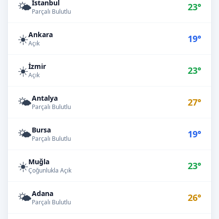
İstanbul
🌤️
23°
Parçalı Bulutlu
Ankara
☀️
19°
Açık
İzmir
☀️
23°
Açık
Antalya
🌤️
27°
Parçalı Bulutlu
Bursa
🌤️
19°
Parçalı Bulutlu
Muğla
☀️
23°
Çoğunlukla Açık
Adana
🌤️
26°
Parçalı Bulutlu