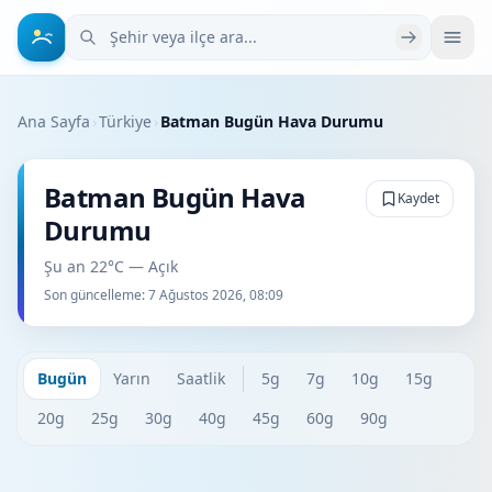
Şehir veya ilçe ara
Ana Sayfa
›
Türkiye
›
Batman Bugün Hava Durumu
Batman Bugün Hava
Kaydet
Durumu
Şu an 22°C — Açık
Son güncelleme:
7 Ağustos 2026, 08:09
Bugün
Yarın
Saatlik
5g
7g
10g
15g
20g
25g
30g
40g
45g
60g
90g