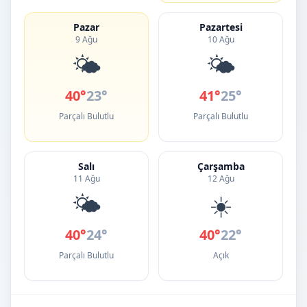
Pazar
Pazartesi
9 Ağu
10 Ağu
🌤️
🌤️
40°
23°
41°
25°
Parçalı Bulutlu
Parçalı Bulutlu
Salı
Çarşamba
11 Ağu
12 Ağu
🌤️
☀️
40°
24°
40°
22°
Parçalı Bulutlu
Açık