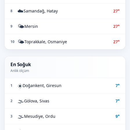
☁️
Samandağ, Hatay
27°
8
🌤️
Mersin
27°
9
🌤️
Toprakkale, Osmaniye
27°
10
En Soğuk
Anlık ölçüm
☀️
Doğankent, Giresun
7°
1
🌫️
Gölova, Sivas
7°
2
🌫️
Mesudiye, Ordu
9°
3