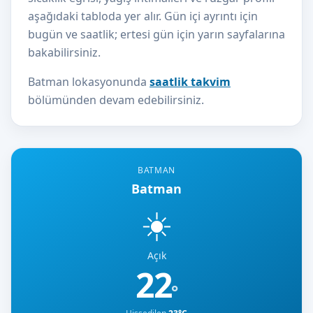
aşağıdaki tabloda yer alır. Gün içi ayrıntı için
bugün ve saatlik; ertesi gün için yarın sayfalarına
bakabilirsiniz.
Batman lokasyonunda
saatlik takvim
bölümünden devam edebilirsiniz.
BATMAN
Batman
☀️
Açık
22
°