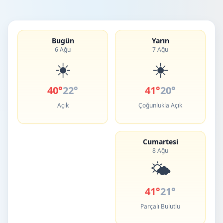
Bugün
Yarın
6 Ağu
7 Ağu
☀️
☀️
40°
22°
41°
20°
Açık
Çoğunlukla Açık
Cumartesi
8 Ağu
🌤️
41°
21°
Parçalı Bulutlu