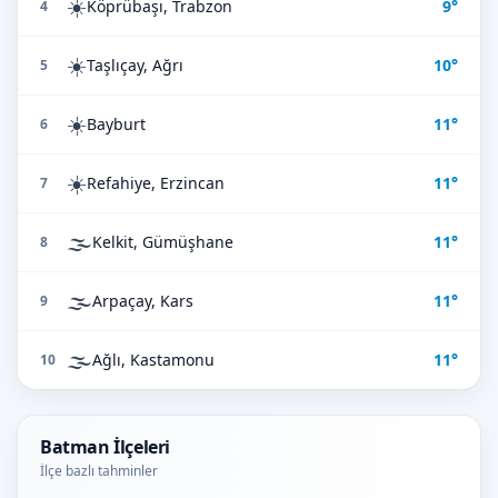
☀️
Köprübaşı, Trabzon
9°
4
☀️
Taşlıçay, Ağrı
10°
5
☀️
Bayburt
11°
6
☀️
Refahiye, Erzincan
11°
7
🌫️
Kelkit, Gümüşhane
11°
8
🌫️
Arpaçay, Kars
11°
9
🌫️
Ağlı, Kastamonu
11°
10
Batman İlçeleri
İlçe bazlı tahminler