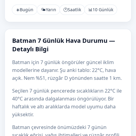
☀️
Bugün
🌤️
Yarın
🕐
Saatlik
📊
10 Günlük
Batman 7 Günlük Hava Durumu —
Detaylı Bilgi
Batman için 7 günlük öngörüler güncel iklim
modellerine dayanır. Şu anki tablo: 22°C, hava
açık. Nem %51, rüzgâr D yönünden saatte 1 km.
Seçilen 7 günlük pencerede sıcaklıkların 22°C ile
40°C arasında dalgalanması öngörülüyor. Bir
haftalık ve altı aralıklarda model uyumu daha
yüksektir.
Batman çevresinde önümüzdeki 7 günün
sıcaklık eğrisi, yağış ihtimalleri ve rüzgâr profili