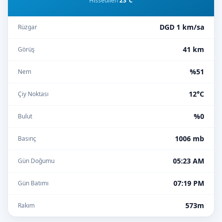
Hissedilen
23°C
DGD 1 km/sa
Rüzgar
41 km
Görüş
%51
Nem
12°C
Çiy Noktası
%0
Bulut
1006 mb
Basınç
05:23 AM
Gün Doğumu
07:19 PM
Gün Batımı
573m
Rakım