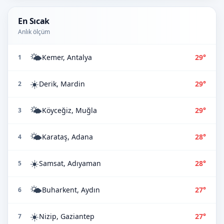
En Sıcak
Anlık ölçüm
🌤️
Kemer, Antalya
29°
1
☀️
Derik, Mardin
29°
2
🌤️
Köyceğiz, Muğla
29°
3
🌤️
Karataş, Adana
28°
4
☀️
Samsat, Adıyaman
28°
5
🌤️
Buharkent, Aydın
27°
6
☀️
Nizip, Gaziantep
27°
7