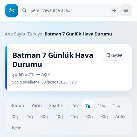
Şehir veya ilçe ara
Ana Sayfa
›
Türkiye
›
Batman 7 Günlük Hava Durumu
Batman 7 Günlük Hava
Kaydet
Durumu
Şu an 22°C — Açık
Son güncelleme:
6 Ağustos 2026, 09:01
Bugün
Yarın
Saatlik
5g
7g
10g
15g
20g
25g
30g
40g
45g
60g
90g
Anlık
İlçeler