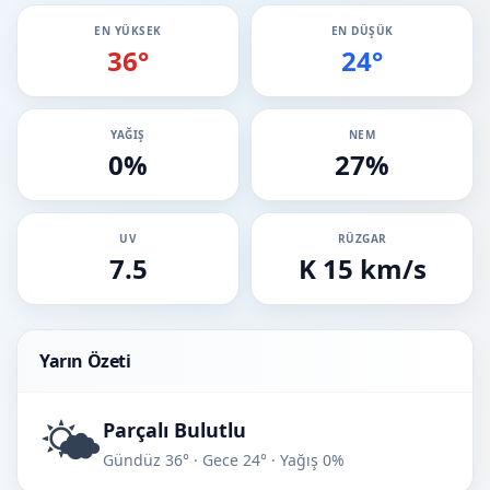
EN YÜKSEK
EN DÜŞÜK
36°
24°
YAĞIŞ
NEM
0%
27%
UV
RÜZGAR
7.5
K 15 km/s
Yarın Özeti
🌤️
Parçalı Bulutlu
Gündüz 36° · Gece 24° · Yağış 0%