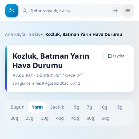
Şehir veya ilçe ara
Ana Sayfa
›
Türkiye
›
Kozluk, Batman Yarın Hava Durumu
Kozluk, Batman Yarın
Kaydet
Hava Durumu
9 Ağu Paz · Gündüz 36° / Gece 24°
Son güncelleme:
9 Ağustos 2026, 00:12
Bugün
Yarın
Saatlik
5g
7g
10g
15g
20g
25g
30g
40g
45g
60g
90g