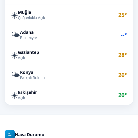
Muğla
☀️
25°
Çoğunlukla Açık
Adana
🌤️
--°
Bilinmiyor
Gaziantep
☀️
28°
Açık
Konya
🌤️
26°
Parçalı Bulutlu
Eskişehir
☀️
20°
Açık
Hava Durumu