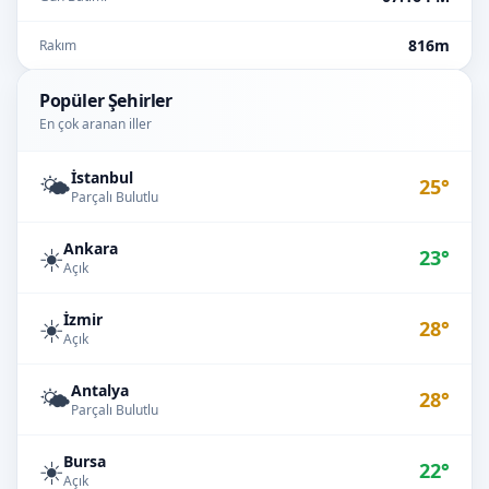
816m
Rakım
Popüler Şehirler
En çok aranan iller
İstanbul
🌤️
25°
Parçalı Bulutlu
Ankara
☀️
23°
Açık
İzmir
☀️
28°
Açık
Antalya
🌤️
28°
Parçalı Bulutlu
Bursa
☀️
22°
Açık