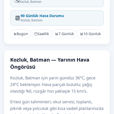
Kozluk, Batman
90 Günlük Hava Durumu
📆
Kozluk, Batman
☀️
Bugün
🕐
Saatlik
📊
7 Günlük
📊
10 Günlük
Kozluk, Batman — Yarının Hava
Öngörüsü
Kozluk, Batman için yarın gündüz 36°C, gece
24°C bekleniyor. Hava parçalı bulutlu; yağış
olasılığı %0, rüzgâr hızı yaklaşık 15 km/s.
Ertesi gün tahminleri; okul servisi, toplantı,
piknik veya yolculuk gibi kısa vadeli planlarınızda