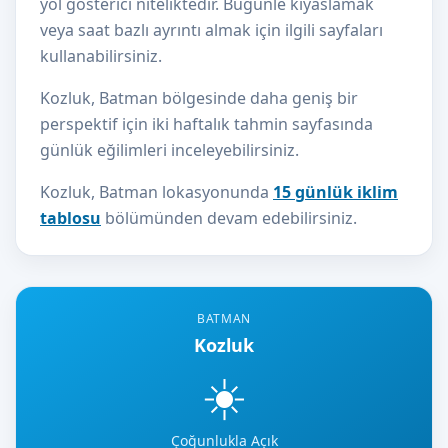
yol gösterici niteliktedir. Bugünle kıyaslamak
veya saat bazlı ayrıntı almak için ilgili sayfaları
kullanabilirsiniz.
Kozluk, Batman bölgesinde daha geniş bir
perspektif için iki haftalık tahmin sayfasında
günlük eğilimleri inceleyebilirsiniz.
Kozluk, Batman lokasyonunda
15 günlük iklim
tablosu
bölümünden devam edebilirsiniz.
BATMAN
Kozluk
☀️
Çoğunlukla Açık