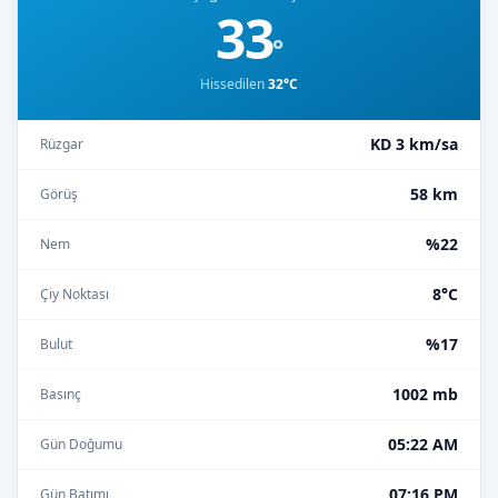
33
°
Hissedilen
32°C
KD 3 km/sa
Rüzgar
58 km
Görüş
%22
Nem
8°C
Çiy Noktası
%17
Bulut
1002 mb
Basınç
05:22 AM
Gün Doğumu
07:16 PM
Gün Batımı