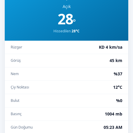
Açık
28
°
Hissedilen
28°C
KD 4 km/sa
Rüzgar
45 km
Görüş
%37
Nem
12°C
Çiy Noktası
%0
Bulut
1004 mb
Basınç
05:23 AM
Gün Doğumu