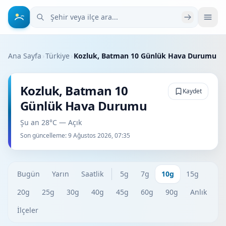
Şehir veya ilçe ara
Ana Sayfa
›
Türkiye
›
Kozluk, Batman 10 Günlük Hava Durumu
Kozluk, Batman 10
Kaydet
Günlük Hava Durumu
Şu an 28°C — Açık
Son güncelleme:
9 Ağustos 2026, 07:35
Bugün
Yarın
Saatlik
5g
7g
10g
15g
20g
25g
30g
40g
45g
60g
90g
Anlık
İlçeler