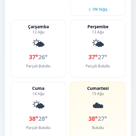
💧 5% Yağış
Çarşamba
Perşembe
12 Ağu
13 Ağu
🌤️
🌤️
37°
26°
37°
27°
Parçalı Bulutlu
Parçalı Bulutlu
Cuma
Cumartesi
14 Ağu
15 Ağu
🌤️
☁️
38°
28°
38°
27°
Parçalı Bulutlu
Bulutlu