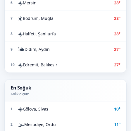
☀️
Mersin
28°
6
☀️
Bodrum, Muğla
28°
7
☀️
Halfeti, Şanlıurfa
28°
8
🌤️
Didim, Aydın
27°
9
☀️
Edremit, Balıkesir
27°
10
En Soğuk
Anlık ölçüm
☀️
Gölova, Sivas
10°
1
🌫️
Mesudiye, Ordu
11°
2