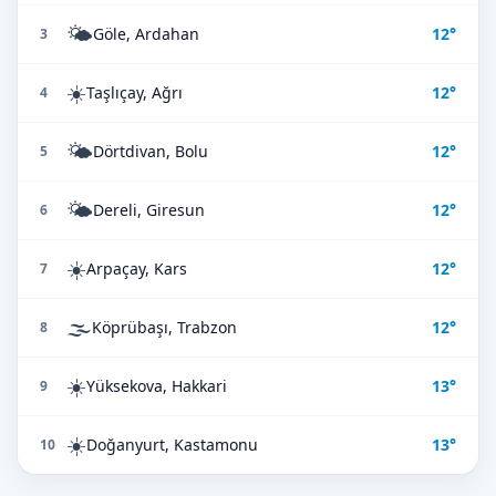
🌤️
Göle, Ardahan
12°
3
☀️
Taşlıçay, Ağrı
12°
4
🌤️
Dörtdivan, Bolu
12°
5
🌤️
Dereli, Giresun
12°
6
☀️
Arpaçay, Kars
12°
7
🌫️
Köprübaşı, Trabzon
12°
8
☀️
Yüksekova, Hakkari
13°
9
☀️
Doğanyurt, Kastamonu
13°
10