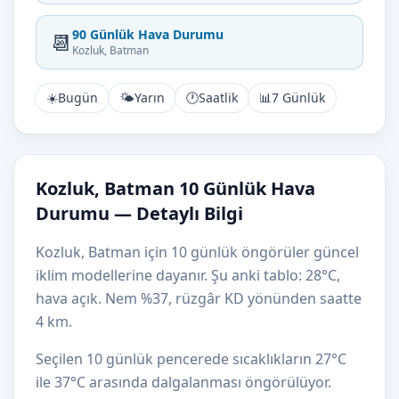
90 Günlük Hava Durumu
📆
Kozluk, Batman
☀️
Bugün
🌤️
Yarın
🕐
Saatlik
📊
7 Günlük
Kozluk, Batman 10 Günlük Hava
Durumu — Detaylı Bilgi
Kozluk, Batman için 10 günlük öngörüler güncel
iklim modellerine dayanır. Şu anki tablo: 28°C,
hava açık. Nem %37, rüzgâr KD yönünden saatte
4 km.
Seçilen 10 günlük pencerede sıcaklıkların 27°C
ile 37°C arasında dalgalanması öngörülüyor.