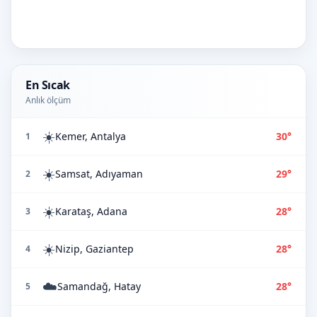
En Sıcak
Anlık ölçüm
☀️
Kemer, Antalya
30°
1
☀️
Samsat, Adıyaman
29°
2
☀️
Karataş, Adana
28°
3
☀️
Nizip, Gaziantep
28°
4
☁️
Samandağ, Hatay
28°
5