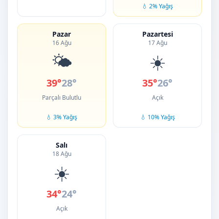
💧 2% Yağış
Pazar
Pazartesi
16 Ağu
17 Ağu
🌤️
☀️
39°
28°
35°
26°
Parçalı Bulutlu
Açık
💧 3% Yağış
💧 10% Yağış
Salı
18 Ağu
☀️
34°
24°
Açık