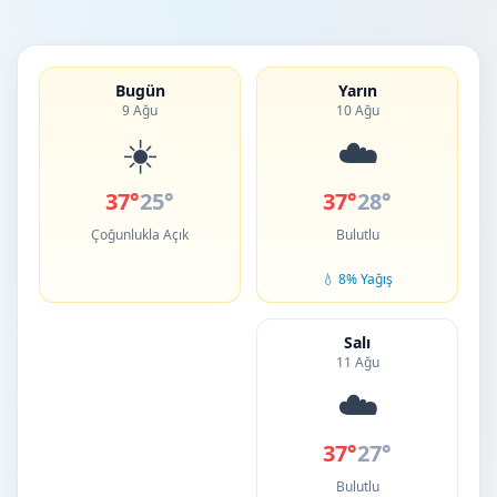
Bugün
Yarın
9 Ağu
10 Ağu
☀️
☁️
37°
25°
37°
28°
Çoğunlukla Açık
Bulutlu
💧 8% Yağış
Salı
11 Ağu
☁️
37°
27°
Bulutlu