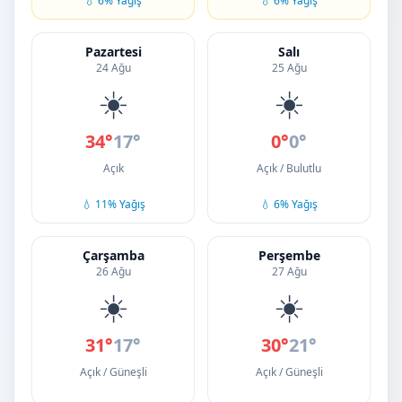
💧 6% Yağış
💧 6% Yağış
Pazartesi
Salı
24 Ağu
25 Ağu
☀️
☀️
34°
17°
0°
0°
Açık
Açık / Bulutlu
💧 11% Yağış
💧 6% Yağış
Çarşamba
Perşembe
26 Ağu
27 Ağu
☀️
☀️
31°
17°
30°
21°
Açık / Güneşli
Açık / Güneşli