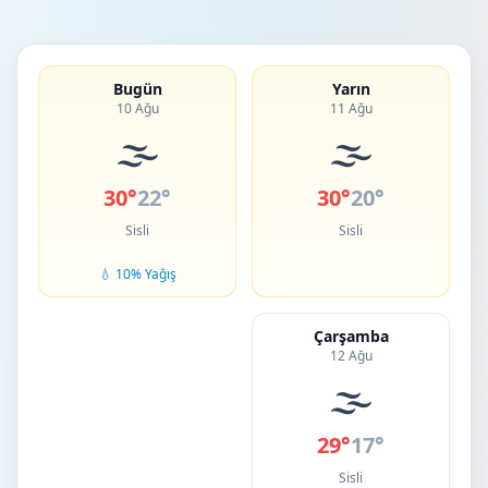
Bugün
Yarın
10 Ağu
11 Ağu
🌫️
🌫️
30°
22°
30°
20°
Sisli
Sisli
💧 10% Yağış
Çarşamba
12 Ağu
🌫️
29°
17°
Sisli