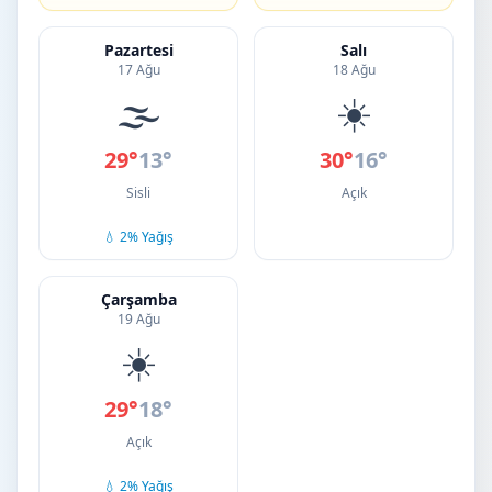
Pazartesi
Salı
17 Ağu
18 Ağu
🌫️
☀️
29°
13°
30°
16°
Sisli
Açık
💧 2% Yağış
Çarşamba
19 Ağu
☀️
29°
18°
Açık
💧 2% Yağış