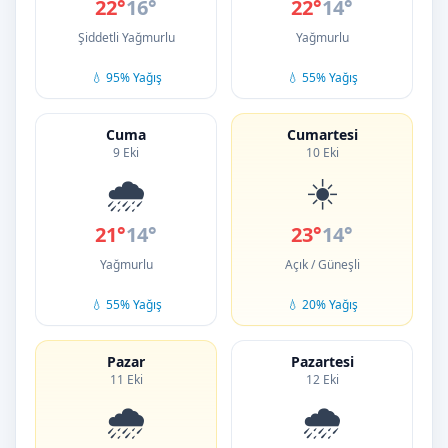
22°
16°
22°
14°
Şiddetli Yağmurlu
Yağmurlu
💧 95% Yağış
💧 55% Yağış
Cuma
Cumartesi
9 Eki
10 Eki
🌧️
☀️
21°
14°
23°
14°
Yağmurlu
Açık / Güneşli
💧 55% Yağış
💧 20% Yağış
Pazar
Pazartesi
11 Eki
12 Eki
🌧️
🌧️