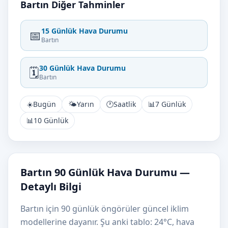
Bartın Diğer Tahminler
15 Günlük Hava Durumu
📅
Bartın
30 Günlük Hava Durumu
🗓️
Bartın
☀️
Bugün
🌤️
Yarın
🕐
Saatlik
📊
7 Günlük
📊
10 Günlük
Bartın 90 Günlük Hava Durumu —
Detaylı Bilgi
Bartın için 90 günlük öngörüler güncel iklim
modellerine dayanır. Şu anki tablo: 24°C, hava