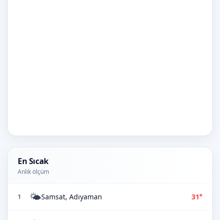
En Sıcak
Anlık ölçüm
🌤️
Samsat, Adıyaman
31°
1