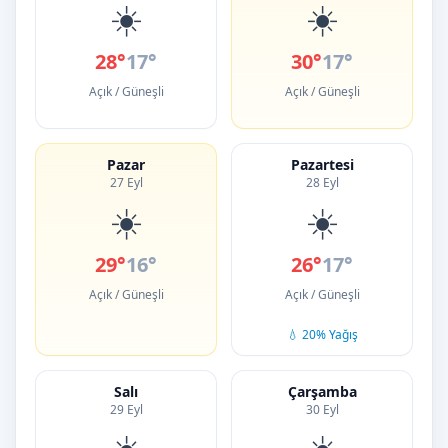
☀️
☀️
28°
17°
30°
17°
Açık / Güneşli
Açık / Güneşli
Pazar
Pazartesi
27 Eyl
28 Eyl
☀️
☀️
29°
16°
26°
17°
Açık / Güneşli
Açık / Güneşli
💧 20% Yağış
Salı
Çarşamba
29 Eyl
30 Eyl
☀️
☀️