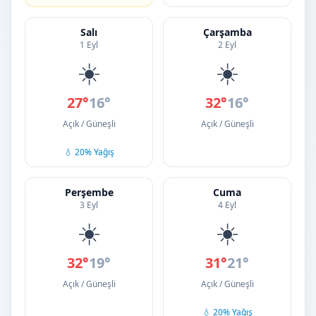
Salı
Çarşamba
1 Eyl
2 Eyl
☀️
☀️
27°
16°
32°
16°
Açık / Güneşli
Açık / Güneşli
💧 20% Yağış
Perşembe
Cuma
3 Eyl
4 Eyl
☀️
☀️
32°
19°
31°
21°
Açık / Güneşli
Açık / Güneşli
💧 20% Yağış