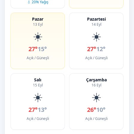
💧 20% Yağış
Pazar
Pazartesi
13 Eyl
14 Eyl
☀️
☀️
27°
15°
27°
12°
Açık / Güneşli
Açık / Güneşli
Salı
Çarşamba
15 Eyl
16 Eyl
☀️
☀️
27°
13°
26°
10°
Açık / Güneşli
Açık / Güneşli