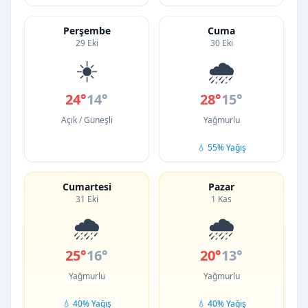
Perşembe
Cuma
29 Eki
30 Eki
☀️
🌧️
24°
14°
28°
15°
Açık / Güneşli
Yağmurlu
💧 55% Yağış
Cumartesi
Pazar
31 Eki
1 Kas
🌧️
🌧️
25°
16°
20°
13°
Yağmurlu
Yağmurlu
💧 40% Yağış
💧 40% Yağış