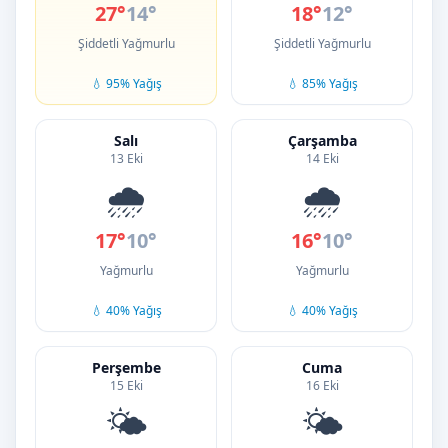
27°
14°
18°
12°
Şiddetli Yağmurlu
Şiddetli Yağmurlu
💧 95% Yağış
💧 85% Yağış
Salı
Çarşamba
13 Eki
14 Eki
🌧️
🌧️
17°
10°
16°
10°
Yağmurlu
Yağmurlu
💧 40% Yağış
💧 40% Yağış
Perşembe
Cuma
15 Eki
16 Eki
🌤️
🌤️