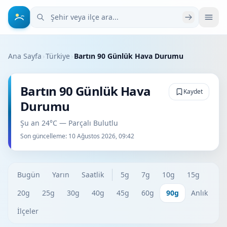
Şehir veya ilçe ara
Ana Sayfa
›
Türkiye
›
Bartın 90 Günlük Hava Durumu
Bartın 90 Günlük Hava
Kaydet
Durumu
Şu an 24°C — Parçalı Bulutlu
Son güncelleme:
10 Ağustos 2026, 09:42
Bugün
Yarın
Saatlik
5g
7g
10g
15g
20g
25g
30g
40g
45g
60g
90g
Anlık
İlçeler