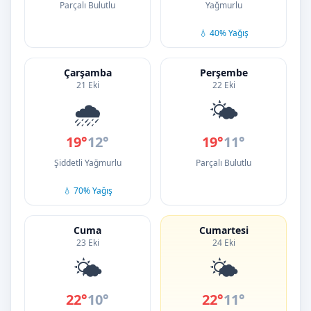
Parçalı Bulutlu
Yağmurlu
💧 40% Yağış
Çarşamba
Perşembe
21 Eki
22 Eki
🌧️
🌤️
19°
12°
19°
11°
Şiddetli Yağmurlu
Parçalı Bulutlu
💧 70% Yağış
Cuma
Cumartesi
23 Eki
24 Eki
🌤️
🌤️
22°
10°
22°
11°