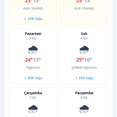
23°
13°
25°
13°
Açık / Güneşli
Açık / Güneşli
💧 20% Yağış
Pazartesi
Salı
5 Eki
6 Eki
🌧️
🌧️
24°
13°
25°
16°
Yağmurlu
Şiddetli Yağmurlu
💧 40% Yağış
💧 85% Yağış
Çarşamba
Perşembe
7 Eki
8 Eki
🌧️
🌧️