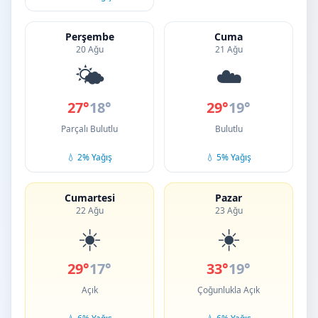
Perşembe
Cuma
20 Ağu
21 Ağu
🌤️
☁️
27°
18°
29°
19°
Parçalı Bulutlu
Bulutlu
💧 2% Yağış
💧 5% Yağış
Cumartesi
Pazar
22 Ağu
23 Ağu
☀️
☀️
29°
17°
33°
19°
Açık
Çoğunlukla Açık