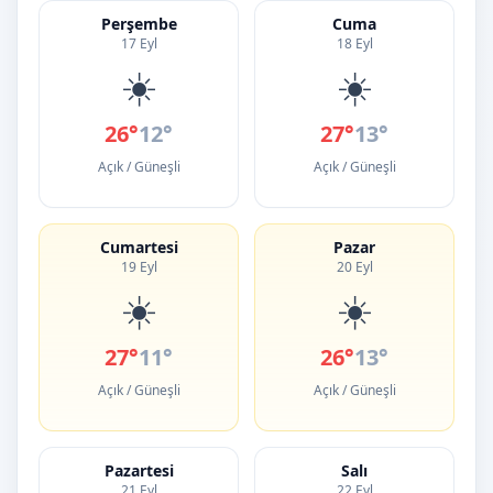
Perşembe
Cuma
17 Eyl
18 Eyl
☀️
☀️
26°
12°
27°
13°
Açık / Güneşli
Açık / Güneşli
Cumartesi
Pazar
19 Eyl
20 Eyl
☀️
☀️
27°
11°
26°
13°
Açık / Güneşli
Açık / Güneşli
Pazartesi
Salı
21 Eyl
22 Eyl