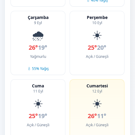
💧 40% Yağış
Çarşamba
Perşembe
9 Eyl
10 Eyl
🌧️
☀️
26°
19°
25°
20°
Yağmurlu
Açık / Güneşli
💧 55% Yağış
Cuma
Cumartesi
11 Eyl
12 Eyl
☀️
☀️
25°
19°
26°
11°
Açık / Güneşli
Açık / Güneşli