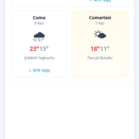
Cuma
Cumartesi
6 Kas
7 Kas
🌧️
🌤️
23°
15°
18°
11°
Şiddetli Yağmurlu
Parçalı Bulutlu
💧 85% Yağış