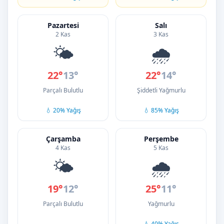
Pazartesi
Salı
2 Kas
3 Kas
🌤️
🌧️
22°
13°
22°
14°
Parçalı Bulutlu
Şiddetli Yağmurlu
💧 20% Yağış
💧 85% Yağış
Çarşamba
Perşembe
4 Kas
5 Kas
🌤️
🌧️
19°
12°
25°
11°
Parçalı Bulutlu
Yağmurlu
💧 40% Yağış