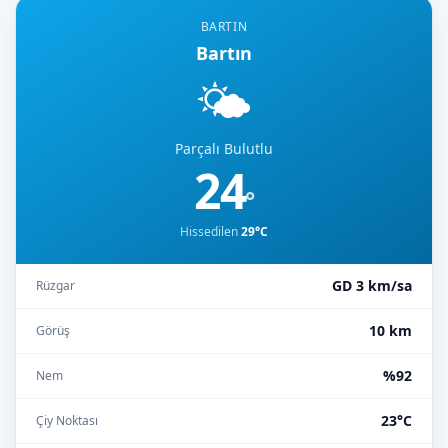
BARTIN
Bartın
🌤️
Parçalı Bulutlu
24
°
Hissedilen
29°C
GD 3 km/sa
Rüzgar
10 km
Görüş
%92
Nem
23°C
Çiy Noktası