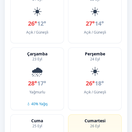
☀️
☀️
26°
12°
27°
14°
Açık / Güneşli
Açık / Güneşli
Çarşamba
Perşembe
23 Eyl
24 Eyl
🌧️
☀️
28°
17°
26°
18°
Yağmurlu
Açık / Güneşli
💧 40% Yağış
Cuma
Cumartesi
25 Eyl
26 Eyl