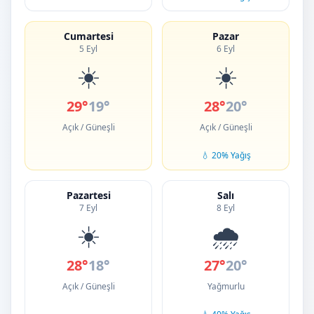
Cumartesi
Pazar
5 Eyl
6 Eyl
☀️
☀️
29°
19°
28°
20°
Açık / Güneşli
Açık / Güneşli
💧 20% Yağış
Pazartesi
Salı
7 Eyl
8 Eyl
☀️
🌧️
28°
18°
27°
20°
Açık / Güneşli
Yağmurlu