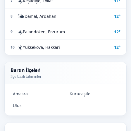
☀️
Reşadiye, Tokat
11°
7
🌤️
Damal, Ardahan
12°
8
☀️
Palandöken, Erzurum
12°
9
☀️
Yüksekova, Hakkari
12°
10
Bartın İlçeleri
İlçe bazlı tahminler
Amasra
Kurucaşile
Ulus