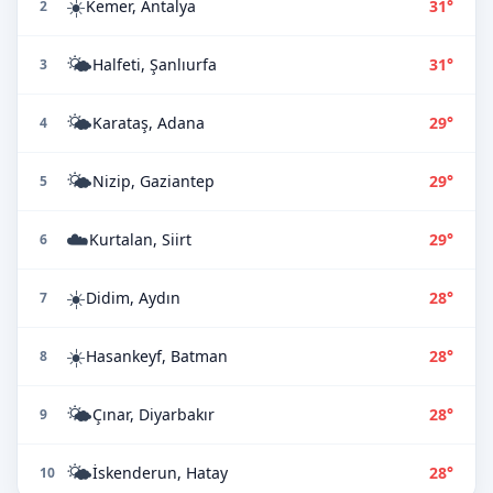
☀️
Kemer, Antalya
31°
2
🌤️
Halfeti, Şanlıurfa
31°
3
🌤️
Karataş, Adana
29°
4
🌤️
Nizip, Gaziantep
29°
5
☁️
Kurtalan, Siirt
29°
6
☀️
Didim, Aydın
28°
7
☀️
Hasankeyf, Batman
28°
8
🌤️
Çınar, Diyarbakır
28°
9
🌤️
İskenderun, Hatay
28°
10