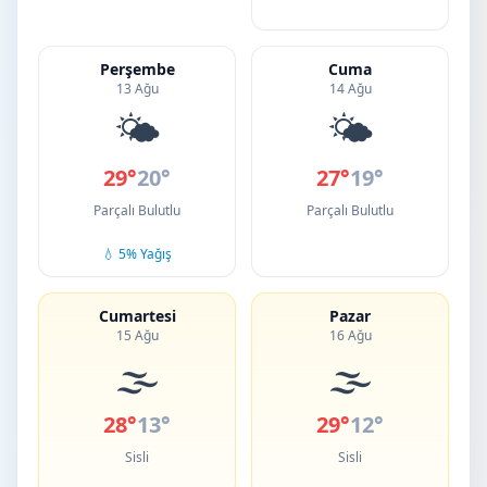
Perşembe
Cuma
13 Ağu
14 Ağu
🌤️
🌤️
29°
20°
27°
19°
Parçalı Bulutlu
Parçalı Bulutlu
💧 5% Yağış
Cumartesi
Pazar
15 Ağu
16 Ağu
🌫️
🌫️
28°
13°
29°
12°
Sisli
Sisli