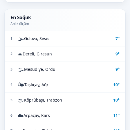
En Soğuk
Anlık ölçüm
🌫️
Gölova, Sivas
7°
1
☀️
Dereli, Giresun
9°
2
🌫️
Mesudiye, Ordu
9°
3
🌤️
Taşlıçay, Ağrı
10°
4
🌫️
Köprübaşı, Trabzon
10°
5
☁️
Arpaçay, Kars
11°
6