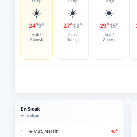
13 Eyl
14 Eyl
15 Eyl
☀️
☀️
☀️
24°
9°
27°
13°
29°
15°
Açık /
Açık /
Açık /
Güneşli
Güneşli
Güneşli
En Sıcak
Anlık ölçüm
☀️
Mut, Mersin
40°
1