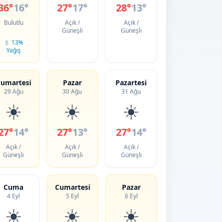
36°
16°
27°
17°
28°
13°
Bulutlu
Açık /
Açık /
Güneşli
Güneşli
💧 13%
Yağış
umartesi
Pazar
Pazartesi
29 Ağu
30 Ağu
31 Ağu
☀️
☀️
☀️
27°
14°
27°
13°
27°
14°
Açık /
Açık /
Açık /
Güneşli
Güneşli
Güneşli
Cuma
Cumartesi
Pazar
4 Eyl
5 Eyl
6 Eyl
☀️
☀️
☀️