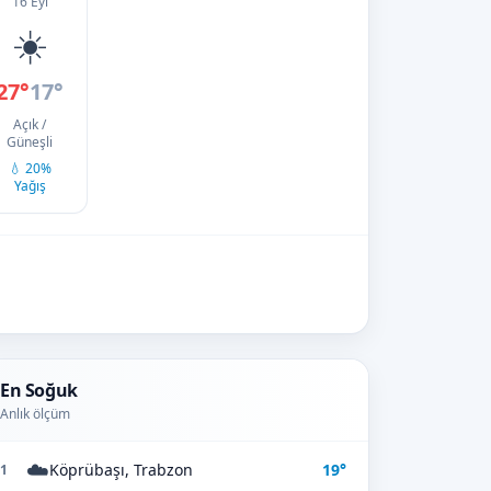
16 Eyl
☀️
27°
17°
Açık /
Güneşli
💧 20%
Yağış
En Soğuk
Anlık ölçüm
☁️
Köprübaşı, Trabzon
19°
1