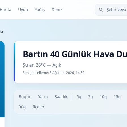
Şehir veya ilçe
Harita
Uydu
Yağış
Deniz
mu
Bartın 40 Günlük Hava 
Şu an 28°C — Açık
Son güncelleme:
8 Ağustos 2026, 14:59
Bugün
Yarın
Saatlik
5g
7g
10g
15g
90g
İlçeler