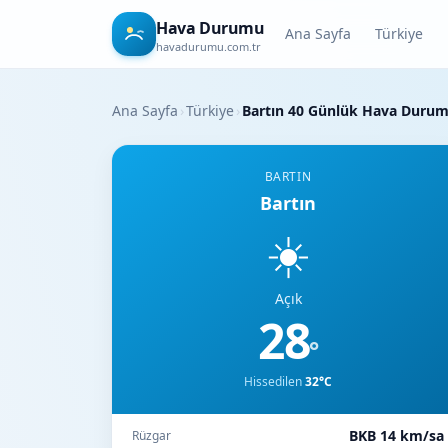
Hava Durumu
Ana Sayfa
Türkiye
havadurumu.com.tr
Ana Sayfa
›
Türkiye
›
Bartın 40 Günlük Hava Duru
BARTIN
Bartın
☀️
Açık
28
°
Hissedilen
32°C
BKB 14 km/sa
Rüzgar