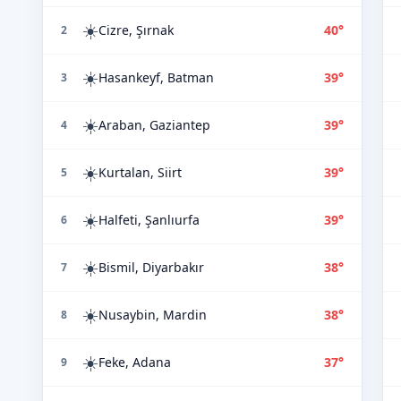
☀️
Cizre, Şırnak
40°
2
☀️
Hasankeyf, Batman
39°
3
☀️
Araban, Gaziantep
39°
4
☀️
Kurtalan, Siirt
39°
5
☀️
Halfeti, Şanlıurfa
39°
6
☀️
Bismil, Diyarbakır
38°
7
☀️
Nusaybin, Mardin
38°
8
☀️
Feke, Adana
37°
9