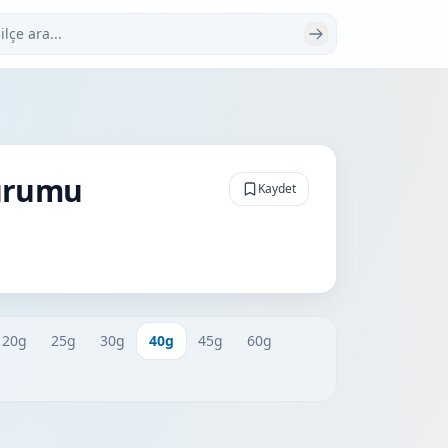
 ara
Durumu
Kaydet
20g
25g
30g
40g
45g
60g