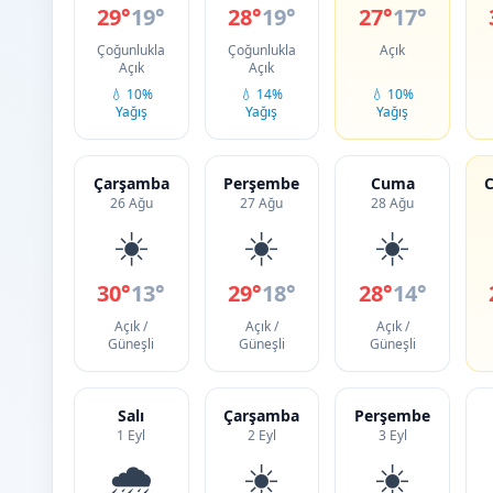
29°
19°
28°
19°
27°
17°
Çoğunlukla
Çoğunlukla
Açık
Açık
Açık
💧 10%
💧 14%
💧 10%
Yağış
Yağış
Yağış
Çarşamba
Perşembe
Cuma
C
26 Ağu
27 Ağu
28 Ağu
☀️
☀️
☀️
30°
13°
29°
18°
28°
14°
Açık /
Açık /
Açık /
Güneşli
Güneşli
Güneşli
Salı
Çarşamba
Perşembe
1 Eyl
2 Eyl
3 Eyl
🌧️
☀️
☀️