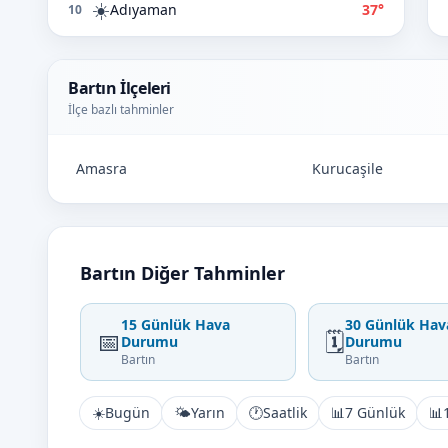
☀️
Adıyaman
37°
10
Bartın İlçeleri
İlçe bazlı tahminler
Amasra
Kurucaşile
Bartın Diğer Tahminler
15 Günlük Hava
30 Günlük Hav
📅
🗓️
Durumu
Durumu
Bartın
Bartın
☀️
Bugün
🌤️
Yarın
🕐
Saatlik
📊
7 Günlük
📊