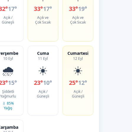
32°
17°
33°
17°
33°
19°
Açık /
Açık ve
Açık ve
Güneşli
Çok Sıcak
Çok Sıcak
Perşembe
Cuma
Cumartesi
10 Eyl
11 Eyl
12 Eyl
🌧️
☀️
☀️
23°
15°
23°
10°
25°
12°
Şiddetli
Açık /
Açık /
Yağmurlu
Güneşli
Güneşli
💧 85%
Yağış
Çarşamba