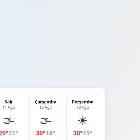
Salı
Çarşamba
Perşembe
11 Ağu
12 Ağu
13 Ağu
🌫️
🌫️
☀️
29°
21°
30°
18°
30°
15°