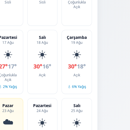
Sisli
Sisli
Çoğunlukla
Açık
Pazartesi
Salı
Çarşamba
17 Ağu
18 Ağu
19 Ağu
☀️
☀️
☀️
27°
17°
30°
16°
30°
18°
Çoğunlukla
Açık
Açık
Açık
💧 2% Yağış
💧 6% Yağış
Pazar
Pazartesi
Salı
23 Ağu
24 Ağu
25 Ağu
☁️
☀️
☀️