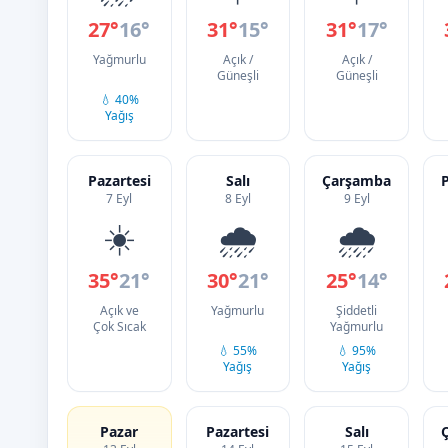
27°
16°
31°
15°
31°
17°
Yağmurlu
Açık /
Açık /
Güneşli
Güneşli
💧 40%
Yağış
Pazartesi
Salı
Çarşamba
7 Eyl
8 Eyl
9 Eyl
☀️
🌧️
🌧️
35°
21°
30°
21°
25°
14°
Açık ve
Yağmurlu
Şiddetli
Çok Sıcak
Yağmurlu
💧 55%
💧 95%
Yağış
Yağış
Pazar
Pazartesi
Salı