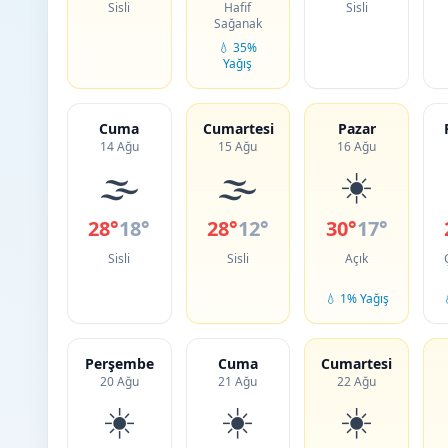
Sisli
Hafif
Sisli
Sağanak
💧 35%
Yağış
Cuma
Cumartesi
Pazar
14 Ağu
15 Ağu
16 Ağu
🌫️
🌫️
☀️
28°
18°
28°
12°
30°
17°
Sisli
Sisli
Açık
💧 1% Yağış
Perşembe
Cuma
Cumartesi
20 Ağu
21 Ağu
22 Ağu
☀️
☀️
☀️