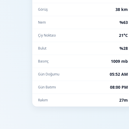
38 km
Görüş
%63
Nem
21°C
Çiy Noktası
%28
Bulut
1009 mb
Basınç
05:52 AM
Gün Doğumu
08:00 PM
Gün Batımı
27m
Rakım