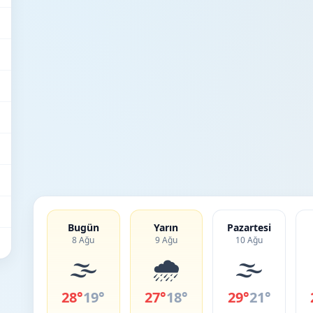
Bugün
Yarın
Pazartesi
8 Ağu
9 Ağu
10 Ağu
🌫️
🌧️
🌫️
28°
19°
27°
18°
29°
21°