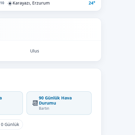
☀️
Karayazı, Erzurum
24°
10
Ulus
a
90 Günlük Hava
📆
Durumu
Bartın
10 Günlük