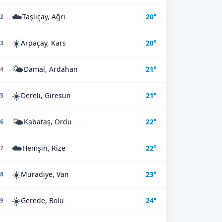
☁️
Taşlıçay, Ağrı
20°
2
☀️
Arpaçay, Kars
20°
3
🌤️
Damal, Ardahan
21°
4
☀️
Dereli, Giresun
21°
5
🌤️
Kabataş, Ordu
22°
6
☁️
Hemşin, Rize
22°
7
☀️
Muradiye, Van
23°
8
☀️
Gerede, Bolu
24°
9