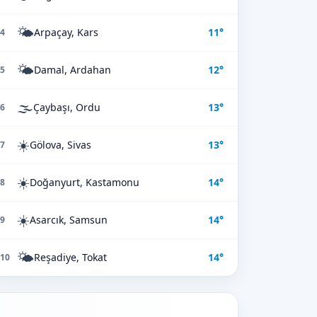
🌤️
Arpaçay, Kars
11°
4
🌤️
Damal, Ardahan
12°
5
🌫️
Çaybaşı, Ordu
13°
6
☀️
Gölova, Sivas
13°
7
☀️
Doğanyurt, Kastamonu
14°
8
☀️
Asarcık, Samsun
14°
9
🌤️
Reşadiye, Tokat
14°
10