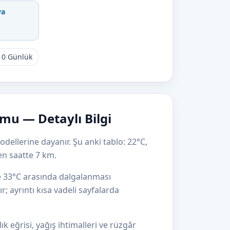
va
10 Günlük
mu — Detaylı Bilgi
dellerine dayanır. Şu anki tablo: 22°C,
en saatte 7 km.
le 33°C arasında dalgalanması
r; ayrıntı kısa vadeli sayfalarda
 eğrisi, yağış ihtimalleri ve rüzgâr