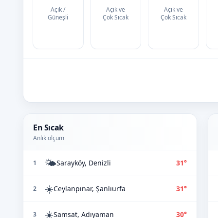
Açık /
Açık ve
Açık ve
Güneşli
Çok Sıcak
Çok Sıcak
En Sıcak
Anlık ölçüm
🌤️
Sarayköy, Denizli
31°
1
☀️
Ceylanpınar, Şanlıurfa
31°
2
☀️
Samsat, Adıyaman
30°
3