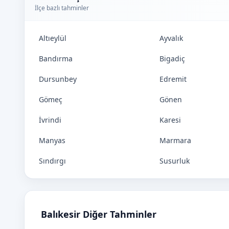
İlçe bazlı tahminler
Altıeylül
Ayvalık
Bandırma
Bigadiç
Dursunbey
Edremit
Gömeç
Gönen
İvrindi
Karesi
Manyas
Marmara
Sındırgı
Susurluk
Balıkesir Diğer Tahminler