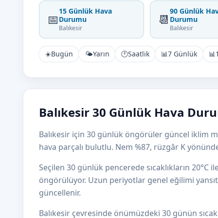
15 Günlük Hava
90 Günlük Ha
📅
📆
Durumu
Durumu
Balıkesir
Balıkesir
☀️
Bugün
🌤️
Yarın
🕐
Saatlik
📊
7 Günlük
📊
Balıkesir 30 Günlük Hava Duru
Balıkesir için 30 günlük öngörüler güncel iklim mo
hava parçalı bulutlu. Nem %87, rüzgâr K yönünd
Seçilen 30 günlük pencerede sıcaklıkların 20°C i
öngörülüyor. Uzun periyotlar genel eğilimi yansıtı
güncellenir.
Balıkesir çevresinde önümüzdeki 30 günün sıcaklık