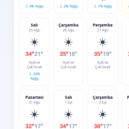
💧 4% Yağış
💧 2% Yağış
💧 1% Yağış
Salı
Çarşamba
Perşembe
25 Ağu
26 Ağu
27 Ağu
☀️
☀️
☀️
34°
21°
35°
18°
35°
19°
Açık ve
Açık ve
Açık ve
Çok Sıcak
Çok Sıcak
Çok Sıcak
💧 20%
Yağış
Pazartesi
Salı
Çarşamba
31 Ağu
1 Eyl
2 Eyl
☀️
☀️
☀️
32°
17°
34°
17°
36°
17°