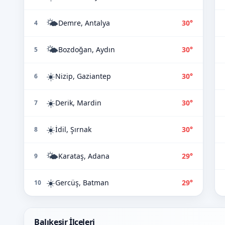
🌤️
Demre, Antalya
30°
4
🌤️
Bozdoğan, Aydın
30°
5
☀️
Nizip, Gaziantep
30°
6
☀️
Derik, Mardin
30°
7
☀️
İdil, Şırnak
30°
8
🌤️
Karataş, Adana
29°
9
☀️
Gercüş, Batman
29°
10
Balıkesir İlçeleri