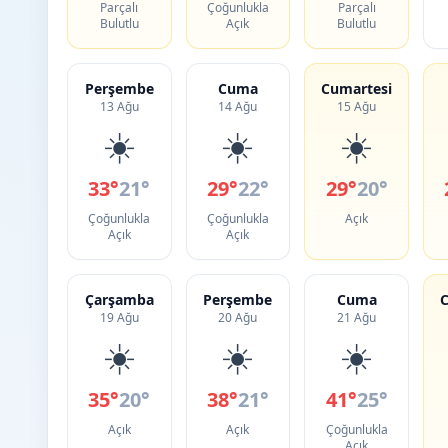
Parçalı
Çoğunlukla
Parçalı
Bulutlu
Açık
Bulutlu
Perşembe
Cuma
Cumartesi
13 Ağu
14 Ağu
15 Ağu
☀️
☀️
☀️
33°
21°
29°
22°
29°
20°
Çoğunlukla
Çoğunlukla
Açık
Açık
Açık
Çarşamba
Perşembe
Cuma
C
19 Ağu
20 Ağu
21 Ağu
☀️
☀️
☀️
35°
20°
38°
21°
41°
25°
Açık
Açık
Çoğunlukla
Açık