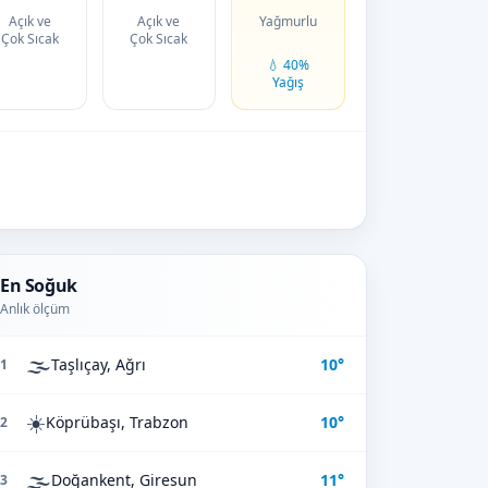
Açık ve
Açık ve
Yağmurlu
Çok Sıcak
Çok Sıcak
💧 40%
Yağış
En Soğuk
Anlık ölçüm
🌫️
Taşlıçay, Ağrı
10°
1
☀️
Köprübaşı, Trabzon
10°
2
🌫️
Doğankent, Giresun
11°
3