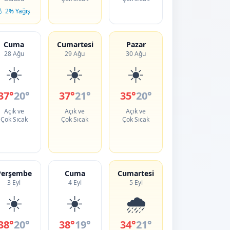
💧 2% Yağış
Cuma
Cumartesi
Pazar
28 Ağu
29 Ağu
30 Ağu
☀️
☀️
☀️
37°
20°
37°
21°
35°
20°
Açık ve
Açık ve
Açık ve
Çok Sıcak
Çok Sıcak
Çok Sıcak
Perşembe
Cuma
Cumartesi
3 Eyl
4 Eyl
5 Eyl
☀️
☀️
🌧️
38°
20°
38°
19°
34°
21°