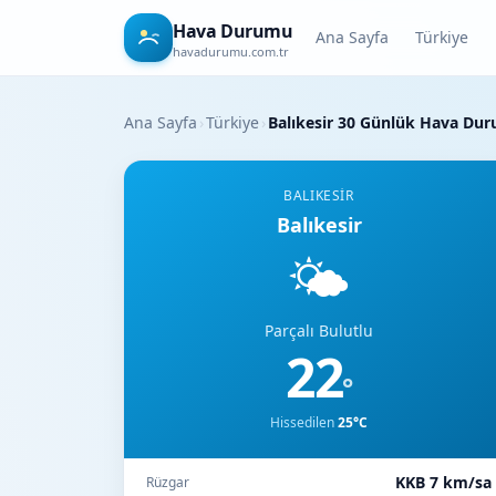
Hava Durumu
Ana Sayfa
Türkiye
havadurumu.com.tr
Ana Sayfa
›
Türkiye
›
Balıkesir 30 Günlük Hava Du
BALIKESIR
Balıkesir
🌤️
Parçalı Bulutlu
22
°
Hissedilen
25°C
KKB 7 km/sa
Rüzgar