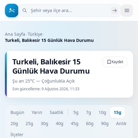
Şehir veya ilçe ara
Ana Sayfa
›
Türkiye
›
Turkeli, Balıkesir 15 Günlük Hava Durumu
Turkeli, Balıkesir 15
Kaydet
Günlük Hava Durumu
Şu an 25°C — Çoğunlukla Açık
Son güncelleme:
9 Ağustos 2026, 11:33
Bugün
Yarın
Saatlik
5g
7g
10g
15g
20g
25g
30g
40g
45g
60g
90g
Anlık
İlçeler