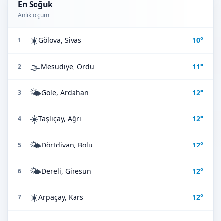
En Soğuk
Anlık ölçüm
☀️
Gölova, Sivas
10°
1
🌫️
Mesudiye, Ordu
11°
2
🌤️
Göle, Ardahan
12°
3
☀️
Taşlıçay, Ağrı
12°
4
🌤️
Dörtdivan, Bolu
12°
5
🌤️
Dereli, Giresun
12°
6
☀️
Arpaçay, Kars
12°
7