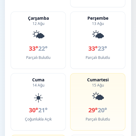
Çarşamba
Perşembe
12 Ağu
13 Ağu
🌤️
🌤️
33°
22°
33°
23°
Parçalı Bulutlu
Parçalı Bulutlu
Cuma
Cumartesi
14 Ağu
15 Ağu
☀️
🌤️
30°
21°
29°
20°
Çoğunlukla Açık
Parçalı Bulutlu