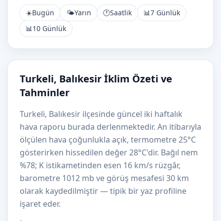
☀️
Bugün
🌤️
Yarın
🕐
Saatlik
📊
7 Günlük
📊
10 Günlük
Turkeli, Balıkesir İklim Özeti ve
Tahminler
Turkeli, Balıkesir ilçesinde güncel iki haftalık
hava raporu burada derlenmektedir. An itibarıyla
ölçülen hava çoğunlukla açık, termometre 25°C
gösterirken hissedilen değer 28°C'dir. Bağıl nem
%78; K istikametinden esen 16 km/s rüzgâr,
barometre 1012 mb ve görüş mesafesi 30 km
olarak kaydedilmiştir — tipik bir yaz profiline
işaret eder.