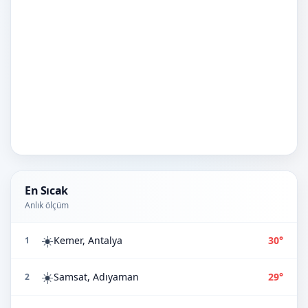
En Sıcak
Anlık ölçüm
☀️
Kemer, Antalya
30°
1
☀️
Samsat, Adıyaman
29°
2