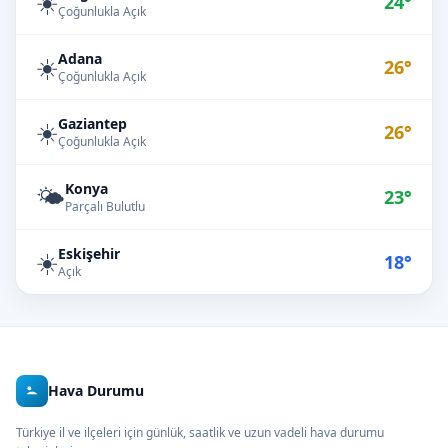
☀️
24°
Çoğunlukla Açık
Adana
☀️
26°
Çoğunlukla Açık
Gaziantep
☀️
26°
Çoğunlukla Açık
Konya
🌤️
23°
Parçalı Bulutlu
Eskişehir
☀️
18°
Açık
Hava Durumu
Türkiye il ve ilçeleri için günlük, saatlik ve uzun vadeli hava durumu