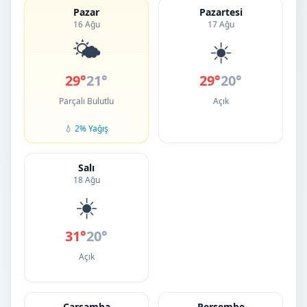
Pazar
Pazartesi
16 Ağu
17 Ağu
🌤️
☀️
29°
21°
29°
20°
Parçalı Bulutlu
Açık
💧 2% Yağış
Salı
18 Ağu
☀️
31°
20°
Açık
Çarşamba
Perşembe