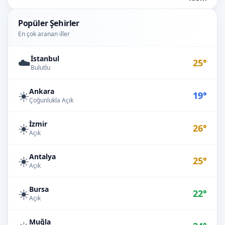
Popüler Şehirler
En çok aranan iller
İstanbul
☁️
25°
Bulutlu
Ankara
☀️
19°
Çoğunlukla Açık
İzmir
☀️
26°
Açık
Antalya
☀️
25°
Açık
Bursa
☀️
22°
Açık
Muğla