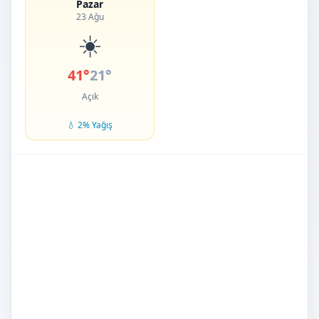
Pazar
23 Ağu
☀️
41°
21°
Açık
💧 2% Yağış