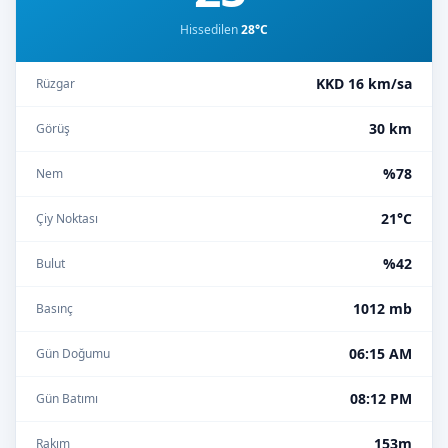
Hissedilen
28°C
KKD 16 km/sa
Rüzgar
30 km
Görüş
%78
Nem
21°C
Çiy Noktası
%42
Bulut
1012 mb
Basınç
06:15 AM
Gün Doğumu
08:12 PM
Gün Batımı
153m
Rakım