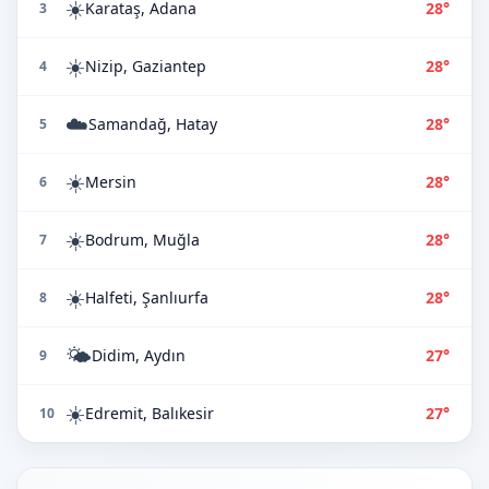
☀️
Karataş, Adana
28°
3
☀️
Nizip, Gaziantep
28°
4
☁️
Samandağ, Hatay
28°
5
☀️
Mersin
28°
6
☀️
Bodrum, Muğla
28°
7
☀️
Halfeti, Şanlıurfa
28°
8
🌤️
Didim, Aydın
27°
9
☀️
Edremit, Balıkesir
27°
10