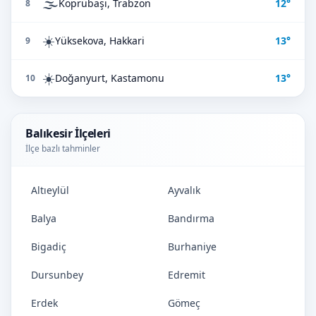
🌫️
Köprübaşı, Trabzon
12°
8
☀️
Yüksekova, Hakkari
13°
9
☀️
Doğanyurt, Kastamonu
13°
10
Balıkesir İlçeleri
İlçe bazlı tahminler
Altıeylül
Ayvalık
Balya
Bandırma
Bigadiç
Burhaniye
Dursunbey
Edremit
Erdek
Gömeç