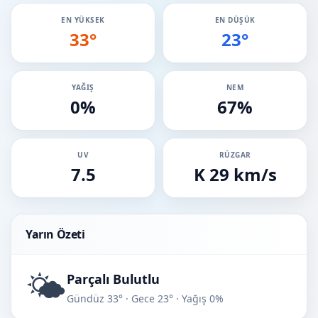
EN YÜKSEK
EN DÜŞÜK
33°
23°
YAĞIŞ
NEM
0%
67%
UV
RÜZGAR
7.5
K 29 km/s
Yarın Özeti
🌤️
Parçalı Bulutlu
Gündüz 33° · Gece 23° · Yağış 0%