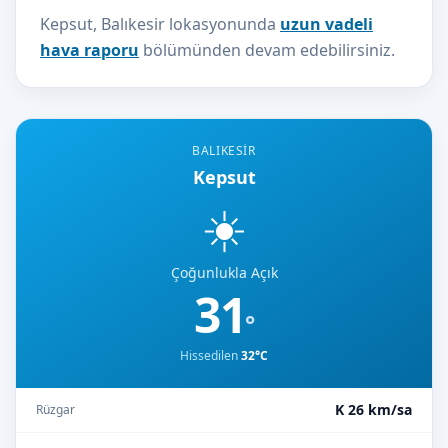
Kepsut, Balıkesir lokasyonunda
uzun vadeli
hava raporu
bölümünden devam edebilirsiniz.
BALIKESIR
Kepsut
☀️
Çoğunlukla Açık
31
°
Hissedilen
32°C
K 26 km/sa
Rüzgar