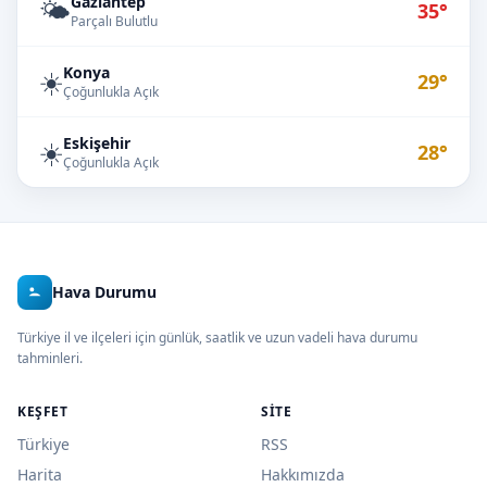
Gaziantep
🌤️
35°
Parçalı Bulutlu
Konya
☀️
29°
Çoğunlukla Açık
Eskişehir
☀️
28°
Çoğunlukla Açık
Hava Durumu
Türkiye il ve ilçeleri için günlük, saatlik ve uzun vadeli hava durumu
tahminleri.
KEŞFET
SITE
Türkiye
RSS
Harita
Hakkımızda