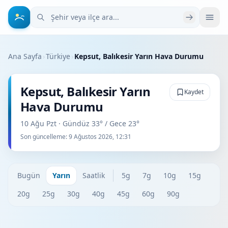
Şehir veya ilçe ara
Ana Sayfa
›
Türkiye
›
Kepsut, Balıkesir Yarın Hava Durumu
Kepsut, Balıkesir Yarın
Kaydet
Hava Durumu
10 Ağu Pzt · Gündüz 33° / Gece 23°
Son güncelleme:
9 Ağustos 2026, 12:31
Bugün
Yarın
Saatlik
5g
7g
10g
15g
20g
25g
30g
40g
45g
60g
90g