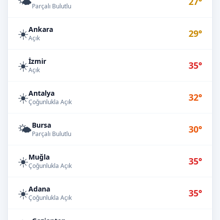
🌤️
27°
Parçalı Bulutlu
Ankara
☀️
29°
Açık
İzmir
☀️
35°
Açık
Antalya
☀️
32°
Çoğunlukla Açık
Bursa
🌤️
30°
Parçalı Bulutlu
Muğla
☀️
35°
Çoğunlukla Açık
Adana
☀️
35°
Çoğunlukla Açık