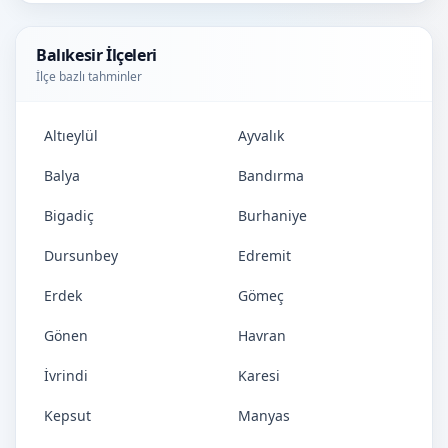
Balıkesir İlçeleri
İlçe bazlı tahminler
Altıeylül
Ayvalık
Balya
Bandırma
Bigadiç
Burhaniye
Dursunbey
Edremit
Erdek
Gömeç
Gönen
Havran
İvrindi
Karesi
Kepsut
Manyas