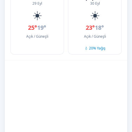
29 Eyl
30 Eyl
☀️
☀️
25°
19°
23°
18°
Açık / Güneşli
Açık / Güneşli
💧 20% Yağış