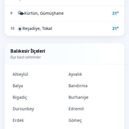
🌤️
Kürtün, Gümüşhane
21°
9
☀️
Reşadiye, Tokat
21°
10
Balıkesir İlçeleri
İlçe bazlı tahminler
Altıeylül
Ayvalık
Balya
Bandırma
Bigadiç
Burhaniye
Dursunbey
Edremit
Erdek
Gömeç