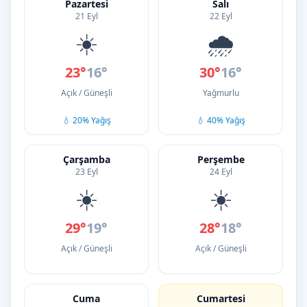
Pazartesi
Salı
21 Eyl
22 Eyl
☀️
🌧️
23°
16°
30°
16°
Açık / Güneşli
Yağmurlu
💧 20% Yağış
💧 40% Yağış
Çarşamba
Perşembe
23 Eyl
24 Eyl
☀️
☀️
29°
19°
28°
18°
Açık / Güneşli
Açık / Güneşli
Cuma
Cumartesi