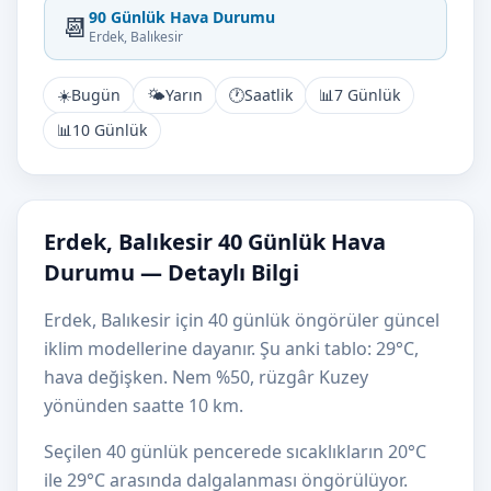
90 Günlük Hava Durumu
📆
Erdek, Balıkesir
☀️
Bugün
🌤️
Yarın
🕐
Saatlik
📊
7 Günlük
📊
10 Günlük
Erdek, Balıkesir 40 Günlük Hava
Durumu — Detaylı Bilgi
Erdek, Balıkesir için 40 günlük öngörüler güncel
iklim modellerine dayanır. Şu anki tablo: 29°C,
hava değişken. Nem %50, rüzgâr Kuzey
yönünden saatte 10 km.
Seçilen 40 günlük pencerede sıcaklıkların 20°C
ile 29°C arasında dalgalanması öngörülüyor.