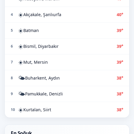
☀️
Akçakale, Şanlıurfa
40°
4
☀️
Batman
39°
5
☀️
Bismil, Diyarbakır
39°
6
☀️
Mut, Mersin
39°
7
🌤️
Buharkent, Aydın
38°
8
🌤️
Pamukkale, Denizli
38°
9
☀️
Kurtalan, Siirt
38°
10
En Soğuk