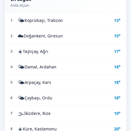
Anlık ölçüm
🌤️
Köprübaşı, Trabzon
13°
1
☁️
Doğankent, Giresun
15°
2
☀️
Taşlıçay, Ağrı
17°
3
🌤️
Damal, Ardahan
18°
4
🌤️
Arpaçay, Kars
18°
5
🌤️
Çaybaşı, Ordu
18°
6
🌫️
İkizdere, Rize
19°
7
☀️
Küre, Kastamonu
20°
8