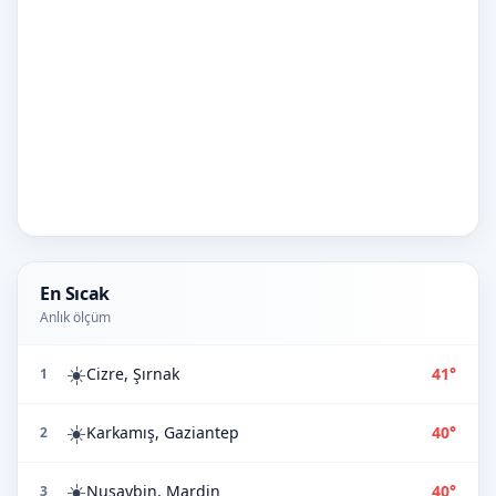
En Sıcak
Anlık ölçüm
☀️
Cizre, Şırnak
41°
1
☀️
Karkamış, Gaziantep
40°
2
☀️
Nusaybin, Mardin
40°
3