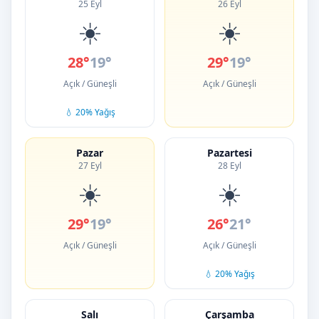
25 Eyl
26 Eyl
☀️
☀️
28°
19°
29°
19°
Açık / Güneşli
Açık / Güneşli
💧 20% Yağış
Pazar
Pazartesi
27 Eyl
28 Eyl
☀️
☀️
29°
19°
26°
21°
Açık / Güneşli
Açık / Güneşli
💧 20% Yağış
Salı
Çarşamba