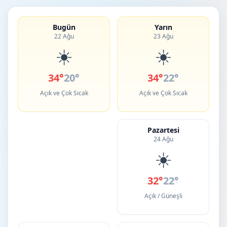
Bugün
Yarın
22 Ağu
23 Ağu
☀️
☀️
34°
20°
34°
22°
Açık ve Çok Sıcak
Açık ve Çok Sıcak
Pazartesi
24 Ağu
☀️
32°
22°
Açık / Güneşli