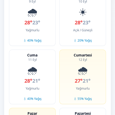
9 Eyl
10 Eyl
🌧️
☀️
28°
23°
28°
23°
Yağmurlu
Açık / Güneşli
💧 40% Yağış
💧 20% Yağış
Cuma
Cumartesi
11 Eyl
12 Eyl
🌧️
🌧️
28°
21°
27°
21°
Yağmurlu
Yağmurlu
💧 40% Yağış
💧 55% Yağış
Pazar
Pazartesi