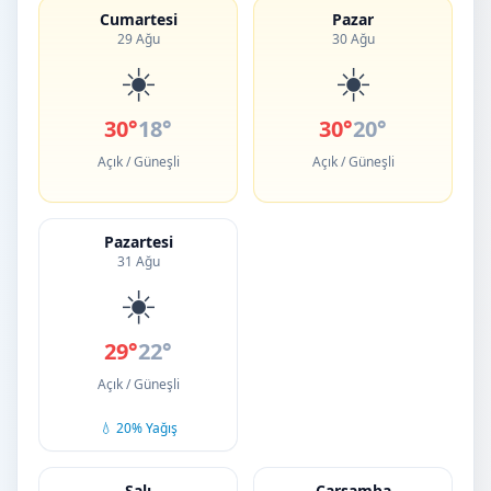
Cumartesi
Pazar
29 Ağu
30 Ağu
☀️
☀️
30°
18°
30°
20°
Açık / Güneşli
Açık / Güneşli
Pazartesi
31 Ağu
☀️
29°
22°
Açık / Güneşli
💧 20% Yağış
Salı
Çarşamba