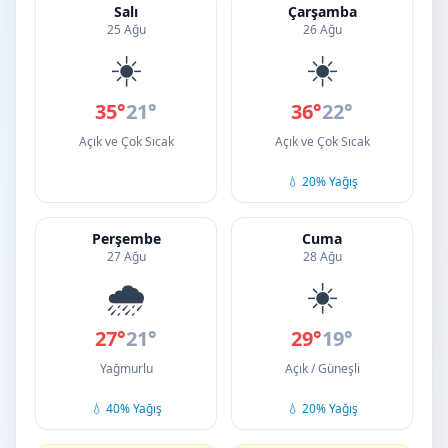
Salı
Çarşamba
25 Ağu
26 Ağu
☀️
☀️
35°
21°
36°
22°
Açık ve Çok Sıcak
Açık ve Çok Sıcak
💧 20% Yağış
Perşembe
Cuma
27 Ağu
28 Ağu
🌧️
☀️
27°
21°
29°
19°
Yağmurlu
Açık / Güneşli
💧 40% Yağış
💧 20% Yağış