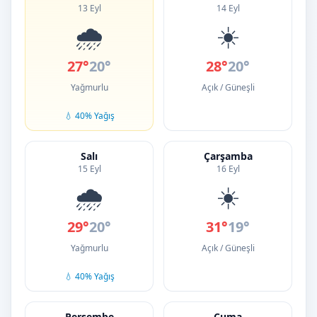
13 Eyl
14 Eyl
🌧️
☀️
27°
20°
28°
20°
Yağmurlu
Açık / Güneşli
💧 40% Yağış
Salı
Çarşamba
15 Eyl
16 Eyl
🌧️
☀️
29°
20°
31°
19°
Yağmurlu
Açık / Güneşli
💧 40% Yağış
Perşembe
Cuma