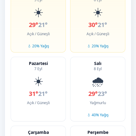
☀️
☀️
29°
21°
30°
21°
Açık / Güneşli
Açık / Güneşli
💧 20% Yağış
💧 20% Yağış
Pazartesi
Salı
7 Eyl
8 Eyl
☀️
🌧️
31°
21°
29°
23°
Açık / Güneşli
Yağmurlu
💧 40% Yağış
Çarşamba
Perşembe