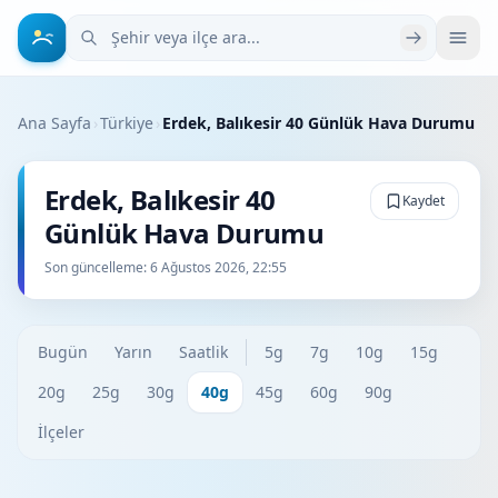
Şehir veya ilçe ara
Ana Sayfa
›
Türkiye
›
Erdek, Balıkesir 40 Günlük Hava Durumu
Erdek, Balıkesir 40
Kaydet
Günlük Hava Durumu
Son güncelleme:
6 Ağustos 2026, 22:55
Bugün
Yarın
Saatlik
5g
7g
10g
15g
20g
25g
30g
40g
45g
60g
90g
İlçeler