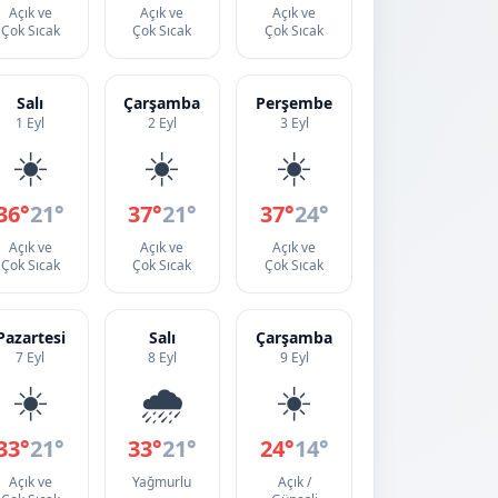
Açık ve
Açık ve
Açık ve
Çok Sıcak
Çok Sıcak
Çok Sıcak
Salı
Çarşamba
Perşembe
1 Eyl
2 Eyl
3 Eyl
☀️
☀️
☀️
36°
21°
37°
21°
37°
24°
Açık ve
Açık ve
Açık ve
Çok Sıcak
Çok Sıcak
Çok Sıcak
Pazartesi
Salı
Çarşamba
7 Eyl
8 Eyl
9 Eyl
☀️
🌧️
☀️
33°
21°
33°
21°
24°
14°
Açık ve
Yağmurlu
Açık /