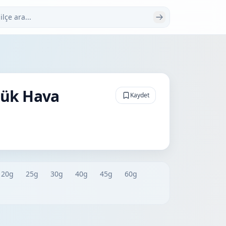
 ara
lük Hava
Kaydet
20g
25g
30g
40g
45g
60g