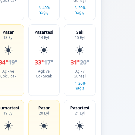
Çok Sıcak
Güneşli
💧 40%
💧 20%
Yağış
Yağış
Pazar
Pazartesi
Salı
13 Eyl
14 Eyl
15 Eyl
☀️
☀️
☀️
34°
19°
33°
17°
31°
20°
Açık ve
Açık ve
Açık /
Çok Sıcak
Çok Sıcak
Güneşli
💧 20%
Yağış
umartesi
Pazar
Pazartesi
19 Eyl
20 Eyl
21 Eyl
☀️
☀️
☀️