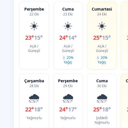
Perşembe
Cuma
Cumartesi
22 Eki
23 Eki
24 Eki
☀️
☀️
☀️
23°
15°
24°
14°
25°
15°
Açık /
Açık /
Açık /
Güneşli
Güneşli
Güneşli
💧 20%
💧 20%
Yağış
Yağış
Çarşamba
Perşembe
Cuma
C
28 Eki
29 Eki
30 Eki
🌧️
🌧️
🌧️
22°
18°
24°
17°
25°
18°
Yağmurlu
Yağmurlu
Şiddetli
Yağmurlu