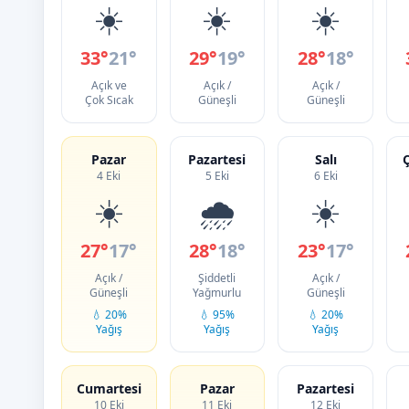
☀️
☀️
☀️
33°
21°
29°
19°
28°
18°
Açık ve
Açık /
Açık /
Çok Sıcak
Güneşli
Güneşli
Pazar
Pazartesi
Salı
4 Eki
5 Eki
6 Eki
☀️
🌧️
☀️
27°
17°
28°
18°
23°
17°
Açık /
Şiddetli
Açık /
Güneşli
Yağmurlu
Güneşli
💧 20%
💧 95%
💧 20%
Yağış
Yağış
Yağış
Cumartesi
Pazar
Pazartesi
10 Eki
11 Eki
12 Eki