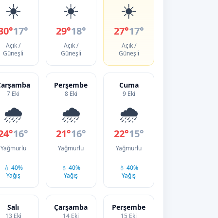
☀️
☀️
☀️
30°
17°
29°
18°
27°
17°
Açık /
Açık /
Açık /
Güneşli
Güneşli
Güneşli
Çarşamba
Perşembe
Cuma
7 Eki
8 Eki
9 Eki
🌧️
🌧️
🌧️
24°
16°
21°
16°
22°
15°
Yağmurlu
Yağmurlu
Yağmurlu
💧 40%
💧 40%
💧 40%
Yağış
Yağış
Yağış
Salı
Çarşamba
Perşembe
13 Eki
14 Eki
15 Eki