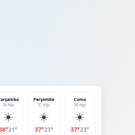
Çarşamba
Perşembe
Cuma
26 Ağu
27 Ağu
28 Ağu
☀️
☀️
☀️
38°
21°
37°
23°
37°
23°