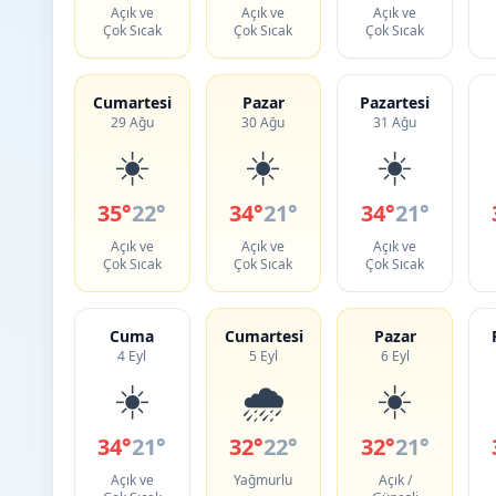
Açık ve
Açık ve
Açık ve
Çok Sıcak
Çok Sıcak
Çok Sıcak
Cumartesi
Pazar
Pazartesi
29 Ağu
30 Ağu
31 Ağu
☀️
☀️
☀️
35°
22°
34°
21°
34°
21°
Açık ve
Açık ve
Açık ve
Çok Sıcak
Çok Sıcak
Çok Sıcak
Cuma
Cumartesi
Pazar
4 Eyl
5 Eyl
6 Eyl
☀️
🌧️
☀️
34°
21°
32°
22°
32°
21°
Açık ve
Yağmurlu
Açık /