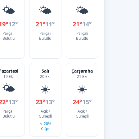
🌤️
🌤️
🌤️
19°
12°
21°
11°
21°
14°
Parçalı
Parçalı
Parçalı
Bulutlu
Bulutlu
Bulutlu
Pazartesi
Salı
Çarşamba
19 Eki
20 Eki
21 Eki
🌤️
☀️
☀️
22°
13°
23°
13°
24°
15°
Parçalı
Açık /
Açık /
Bulutlu
Güneşli
Güneşli
💧 20%
Yağış