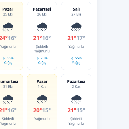
Pazar
Pazartesi
Salı
25 Eki
26 Eki
27 Eki
🌧️
🌧️
🌧️
24°
16°
21°
16°
21°
17°
Yağmurlu
Şiddetli
Yağmurlu
Yağmurlu
💧 55%
💧 70%
💧 55%
Yağış
Yağış
Yağış
umartesi
Pazar
Pazartesi
31 Eki
1 Kas
2 Kas
🌧️
🌧️
🌧️
21°
16°
20°
15°
21°
15°
Şiddetli
Yağmurlu
Şiddetli
Yağmurlu
Yağmurlu