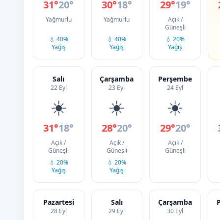
31°
20°
30°
18°
29°
19°
Yağmurlu
Yağmurlu
Açık /
Güneşli
💧 40%
💧 40%
💧 20%
Yağış
Yağış
Yağış
Salı
Çarşamba
Perşembe
22 Eyl
23 Eyl
24 Eyl
☀️
☀️
☀️
31°
18°
28°
20°
29°
20°
Açık /
Açık /
Açık /
Güneşli
Güneşli
Güneşli
💧 20%
💧 20%
Yağış
Yağış
Pazartesi
Salı
Çarşamba
28 Eyl
29 Eyl
30 Eyl