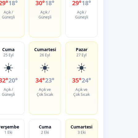
29°
18°
30°
18°
29°
18°
Açık /
Açık /
Açık /
Güneşli
Güneşli
Güneşli
Cuma
Cumartesi
Pazar
25 Eyl
26 Eyl
27 Eyl
☀️
☀️
☀️
32°
20°
34°
23°
35°
24°
Açık /
Açık ve
Açık ve
Güneşli
Çok Sıcak
Çok Sıcak
Perşembe
Cuma
Cumartesi
1 Eki
2 Eki
3 Eki