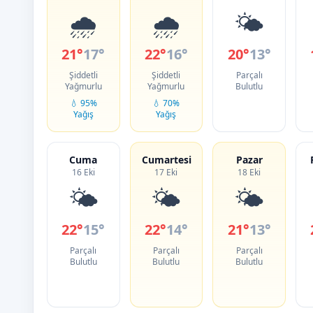
🌧️
🌧️
🌤️
21°
17°
22°
16°
20°
13°
Şiddetli
Şiddetli
Parçalı
Yağmurlu
Yağmurlu
Bulutlu
💧 95%
💧 70%
Yağış
Yağış
Cuma
Cumartesi
Pazar
16 Eki
17 Eki
18 Eki
🌤️
🌤️
🌤️
22°
15°
22°
14°
21°
13°
Parçalı
Parçalı
Parçalı
Bulutlu
Bulutlu
Bulutlu