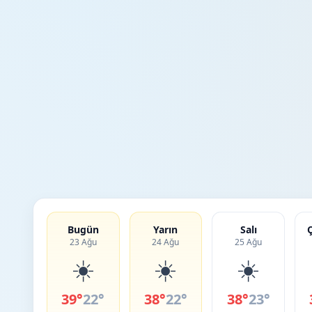
Bugün
Yarın
Salı
23 Ağu
24 Ağu
25 Ağu
☀️
☀️
☀️
39°
22°
38°
22°
38°
23°