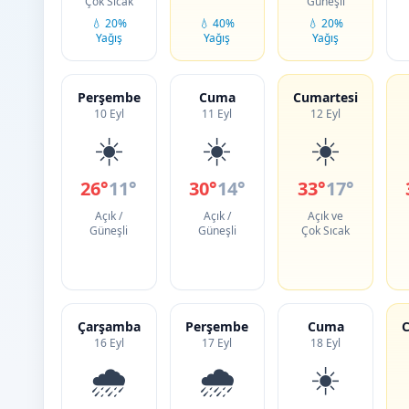
Çok Sıcak
Güneşli
💧 20%
💧 40%
💧 20%
Yağış
Yağış
Yağış
Perşembe
Cuma
Cumartesi
10 Eyl
11 Eyl
12 Eyl
☀️
☀️
☀️
26°
11°
30°
14°
33°
17°
Açık /
Açık /
Açık ve
Güneşli
Güneşli
Çok Sıcak
Çarşamba
Perşembe
Cuma
C
16 Eyl
17 Eyl
18 Eyl
🌧️
🌧️
☀️