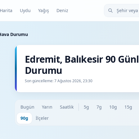
Şehir veya ilçe
Harita
Uydu
Yağış
Deniz
k Hava Durumu
Edremit, Balıkesir 90 Gün
Durumu
Son güncelleme:
7 Ağustos 2026, 23:30
Bugün
Yarın
Saatlik
5g
7g
10g
15g
90g
İlçeler