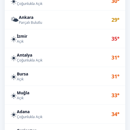
☀️
30°
Çoğunlukla Açık
Ankara
🌤️
29°
Parçalı Bulutlu
İzmir
☀️
35°
Açık
Antalya
☀️
31°
Çoğunlukla Açık
Bursa
☀️
31°
Açık
Muğla
☀️
33°
Açık
Adana
☀️
34°
Çoğunlukla Açık