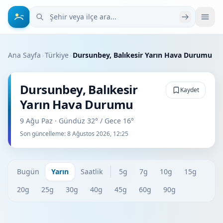
Şehir veya ilçe ara
Ana Sayfa
›
Türkiye
›
Dursunbey, Balıkesir Yarın Hava Durumu
Dursunbey, Balıkesir
Kaydet
Yarın Hava Durumu
9 Ağu Paz · Gündüz 32° / Gece 16°
Son güncelleme:
8 Ağustos 2026, 12:25
Bugün
Yarın
Saatlik
5g
7g
10g
15g
20g
25g
30g
40g
45g
60g
90g