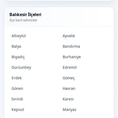
Balıkesir İlçeleri
İlçe bazlı tahminler
Altıeylül
Ayvalık
Balya
Bandırma
Bigadiç
Burhaniye
Dursunbey
Edremit
Erdek
Gömeç
Gönen
Havran
İvrindi
Karesi
Kepsut
Manyas