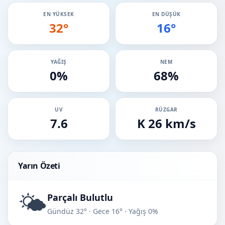
EN YÜKSEK
EN DÜŞÜK
32°
16°
YAĞIŞ
NEM
0%
68%
UV
RÜZGAR
7.6
K 26 km/s
Yarın Özeti
🌤️
Parçalı Bulutlu
Gündüz 32° · Gece 16° · Yağış 0%