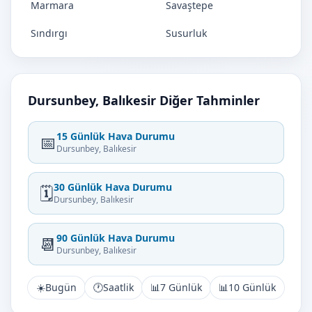
Marmara
Savaştepe
Sındırgı
Susurluk
Dursunbey, Balıkesir Diğer Tahminler
15 Günlük Hava Durumu
📅
Dursunbey, Balıkesir
30 Günlük Hava Durumu
🗓️
Dursunbey, Balıkesir
90 Günlük Hava Durumu
📆
Dursunbey, Balıkesir
☀️
Bugün
🕐
Saatlik
📊
7 Günlük
📊
10 Günlük