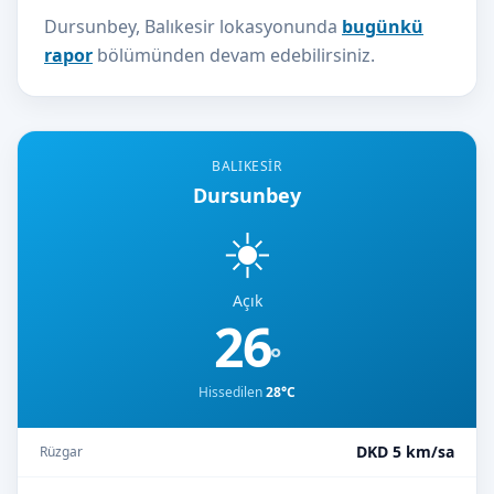
Dursunbey, Balıkesir lokasyonunda
bugünkü
rapor
bölümünden devam edebilirsiniz.
BALIKESIR
Dursunbey
☀️
Açık
26
°
Hissedilen
28°C
DKD 5 km/sa
Rüzgar