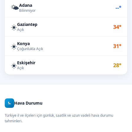
Adana
🌤️
--°
Bilinmiyor
Gaziantep
☀️
34°
Açık
Konya
☀️
31°
Çoğunlukla Açık
Eskişehir
☀️
28°
Açık
Hava Durumu
Türkiye il ve ilçeleri için günlük, saatlik ve uzun vadeli hava durumu
tahminleri.