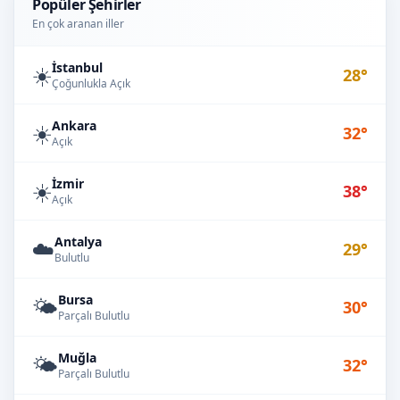
Popüler Şehirler
En çok aranan iller
İstanbul
☀️
28°
Çoğunlukla Açık
Ankara
☀️
32°
Açık
İzmir
☀️
38°
Açık
Antalya
☁️
29°
Bulutlu
Bursa
🌤️
30°
Parçalı Bulutlu
Muğla
🌤️
32°
Parçalı Bulutlu