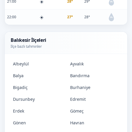
☀️
21:00
28°
29°
0%
☀️
22:00
27°
28°
0%
Balıkesir İlçeleri
İlçe bazlı tahminler
Altıeylül
Ayvalık
Balya
Bandırma
Bigadiç
Burhaniye
Dursunbey
Edremit
Erdek
Gömeç
Gönen
Havran