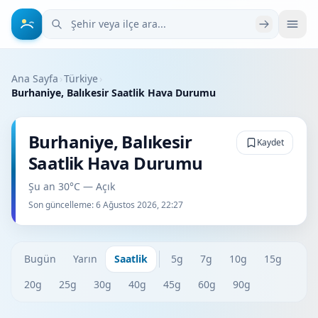
Şehir veya ilçe ara
Ana Sayfa
›
Türkiye
›
Burhaniye, Balıkesir Saatlik Hava Durumu
Burhaniye, Balıkesir
Kaydet
Saatlik Hava Durumu
Şu an 30°C — Açık
Son güncelleme:
6 Ağustos 2026, 22:27
Bugün
Yarın
Saatlik
5g
7g
10g
15g
20g
25g
30g
40g
45g
60g
90g