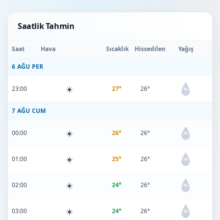
Saatlik Tahmin
Saat
Hava
Sıcaklık
Hissedilen
Yağış
6 AĞU PER
☀️
23:00
27°
26°
0%
7 AĞU CUM
☀️
00:00
26°
26°
0%
☀️
01:00
25°
26°
0%
☀️
02:00
24°
26°
0%
☀️
03:00
24°
26°
0%