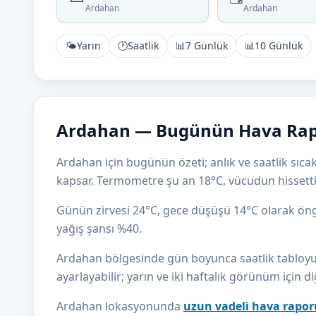
Ardahan
Ardahan
🌤️
Yarın
🕐
Saatlik
📊
7 Günlük
📊
10 Günlük
Ardahan — Bugünün Hava Ra
Ardahan için bugünün özeti; anlık ve saatlik sıcakl
kapsar. Termometre şu an 18°C, vücudun hissettiğ
Günün zirvesi 24°C, gece düşüşü 14°C olarak ö
yağış şansı %40.
Ardahan bölgesinde gün boyunca saatlik tabloyu t
ayarlayabilir; yarın ve iki haftalık görünüm için d
Ardahan lokasyonunda
uzun vadeli hava rapor