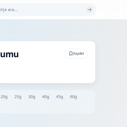
 ara
rumu
Kaydet
20g
25g
30g
40g
45g
60g