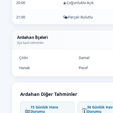
☀️
20:00
Çoğunlukla Açık
🌤️
21:00
Parçalı Bulutlu
Ardahan İlçeleri
İlçe bazlı tahminler
Çıldır
Damal
Hanak
Posof
Ardahan Diğer Tahminler
15 Günlük Hava
30 Günlük Hav
📅
🗓️
Durumu
Durumu