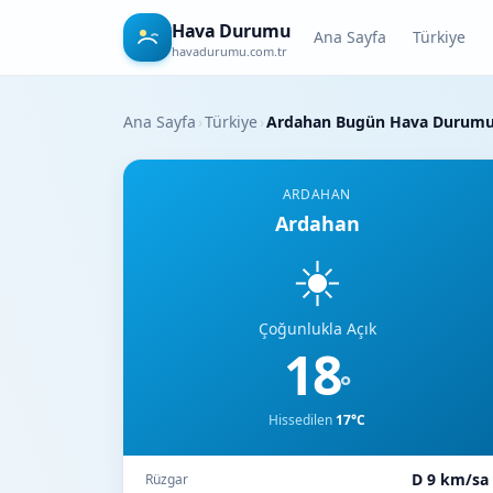
Hava Durumu
Ana Sayfa
Türkiye
havadurumu.com.tr
Ana Sayfa
›
Türkiye
›
Ardahan Bugün Hava Durum
ARDAHAN
Ardahan
☀️
Çoğunlukla Açık
18
°
Hissedilen
17°C
D 9 km/sa
Rüzgar