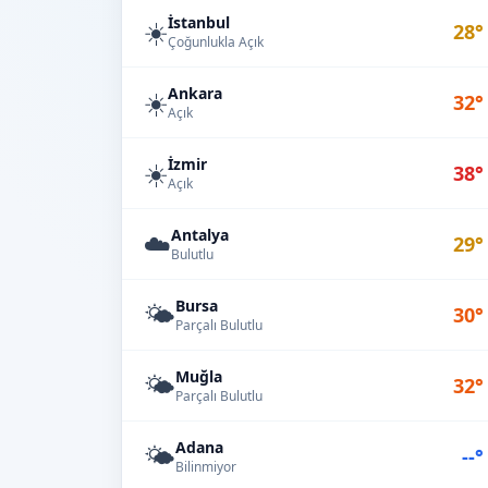
İstanbul
☀️
28°
Çoğunlukla Açık
Ankara
☀️
32°
Açık
İzmir
☀️
38°
Açık
Antalya
☁️
29°
Bulutlu
Bursa
🌤️
30°
Parçalı Bulutlu
Muğla
🌤️
32°
Parçalı Bulutlu
Adana
🌤️
--°
Bilinmiyor