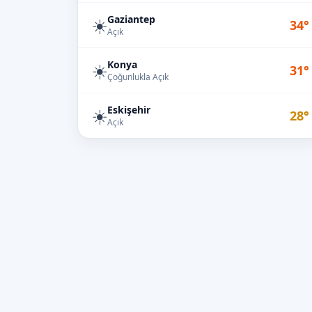
Gaziantep
☀️
34°
Açık
Konya
☀️
31°
Çoğunlukla Açık
Eskişehir
☀️
28°
Açık