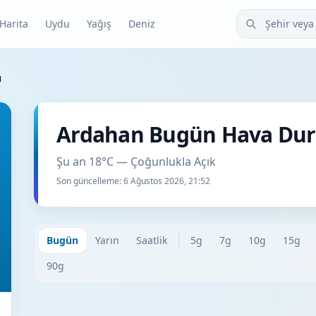
Şehir veya ilçe
Harita
Uydu
Yağış
Deniz
u
Ardahan Bugün Hava Du
Şu an 18°C — Çoğunlukla Açık
Son güncelleme:
6 Ağustos 2026, 21:52
Bugün
Yarın
Saatlik
5g
7g
10g
15g
90g