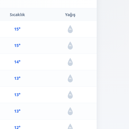
Sıcaklık
Yağış
15°
0%
15°
0%
14°
0%
13°
0%
13°
0%
13°
0%
12°
0%