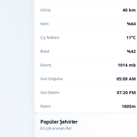
40 km
Görüş
%64
Nem
11°C
Çiy Noktası
%42
Bulut
1014 mb
Basınç
05:09 AM
Gün Doğumu
07:20 PM
Gün Batımı
1805m
Rakım
Popüler Şehirler
En çok aranan iller