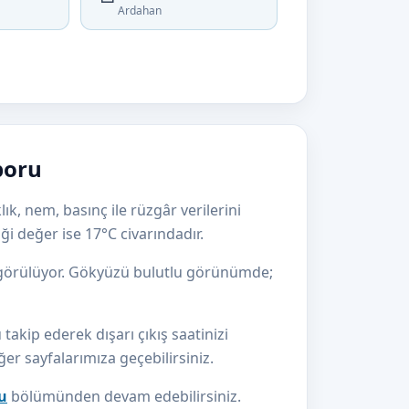
Ardahan
poru
ık, nem, basınç ile rüzgâr verilerini
i değer ise 17°C civarındadır.
ngörülüyor. Gökyüzü bulutlu görünümde;
akip ederek dışarı çıkış saatinizi
iğer sayfalarımıza geçebilirsiniz.
u
bölümünden devam edebilirsiniz.