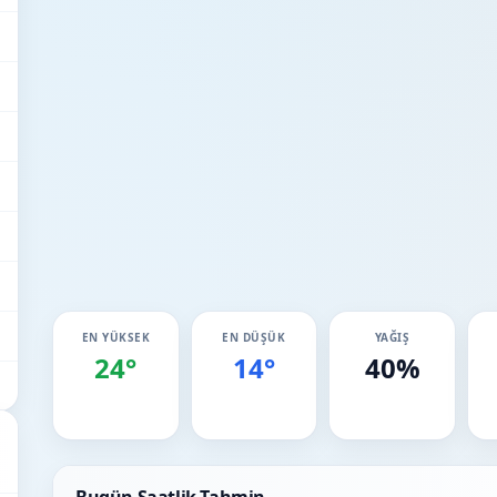
EN YÜKSEK
EN DÜŞÜK
YAĞIŞ
24°
14°
40%