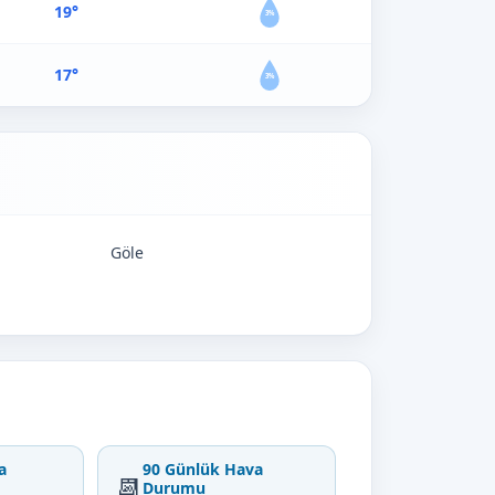
19°
3%
17°
3%
Göle
a
90 Günlük Hava
📆
Durumu