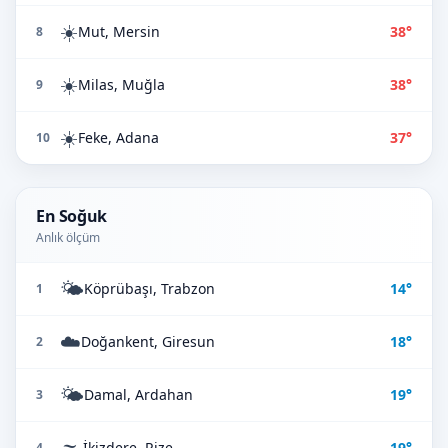
☀️
Mut, Mersin
38°
8
☀️
Milas, Muğla
38°
9
☀️
Feke, Adana
37°
10
En Soğuk
Anlık ölçüm
🌤️
Köprübaşı, Trabzon
14°
1
☁️
Doğankent, Giresun
18°
2
🌤️
Damal, Ardahan
19°
3
🌫️
İkizdere, Rize
19°
4