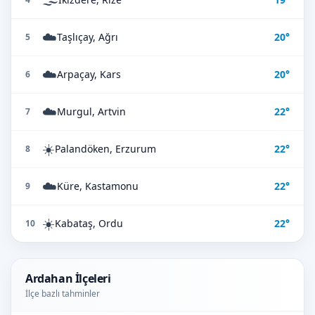
☁️
Taşlıçay, Ağrı
20°
5
☁️
Arpaçay, Kars
20°
6
☁️
Murgul, Artvin
22°
7
☀️
Palandöken, Erzurum
22°
8
☁️
Küre, Kastamonu
22°
9
☀️
Kabataş, Ordu
22°
10
Ardahan İlçeleri
İlçe bazlı tahminler