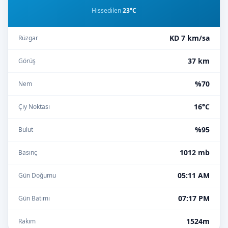
Hissedilen
23°C
KD 7 km/sa
Rüzgar
37 km
Görüş
%70
Nem
16°C
Çiy Noktası
%95
Bulut
1012 mb
Basınç
05:11 AM
Gün Doğumu
07:17 PM
Gün Batımı
1524m
Rakım