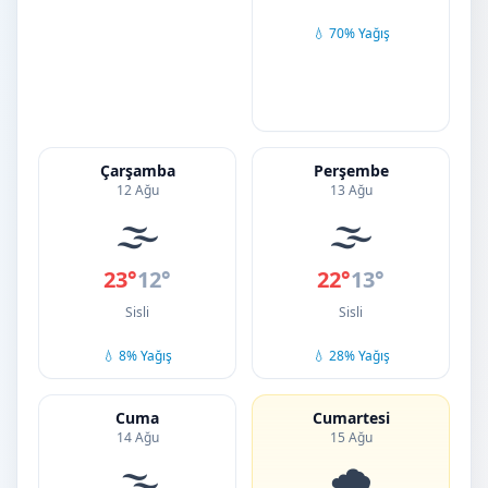
💧 70% Yağış
Çarşamba
Perşembe
12 Ağu
13 Ağu
🌫️
🌫️
23°
12°
22°
13°
Sisli
Sisli
💧 8% Yağış
💧 28% Yağış
Cuma
Cumartesi
14 Ağu
15 Ağu
🌫️
🌧️