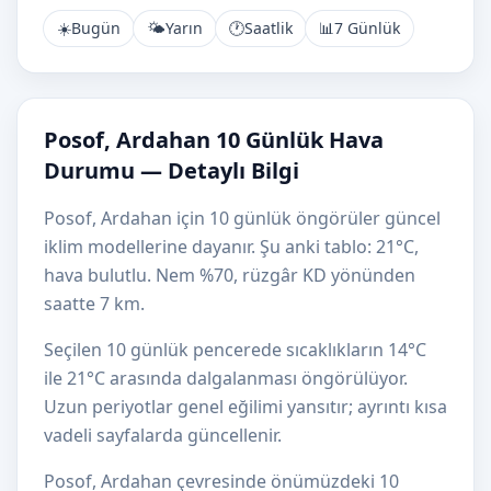
☀️
Bugün
🌤️
Yarın
🕐
Saatlik
📊
7 Günlük
Posof, Ardahan 10 Günlük Hava
Durumu — Detaylı Bilgi
Posof, Ardahan için 10 günlük öngörüler güncel
iklim modellerine dayanır. Şu anki tablo: 21°C,
hava bulutlu. Nem %70, rüzgâr KD yönünden
saatte 7 km.
Seçilen 10 günlük pencerede sıcaklıkların 14°C
ile 21°C arasında dalgalanması öngörülüyor.
Uzun periyotlar genel eğilimi yansıtır; ayrıntı kısa
vadeli sayfalarda güncellenir.
Posof, Ardahan çevresinde önümüzdeki 10