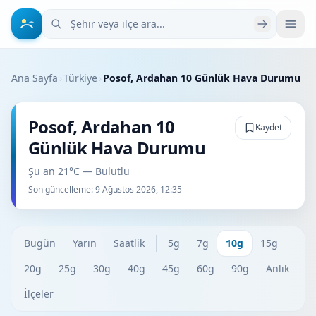
Şehir veya ilçe ara
Ana Sayfa
›
Türkiye
›
Posof, Ardahan 10 Günlük Hava Durumu
Posof, Ardahan 10
Kaydet
Günlük Hava Durumu
Şu an 21°C — Bulutlu
Son güncelleme:
9 Ağustos 2026, 12:35
Bugün
Yarın
Saatlik
5g
7g
10g
15g
20g
25g
30g
40g
45g
60g
90g
Anlık
İlçeler