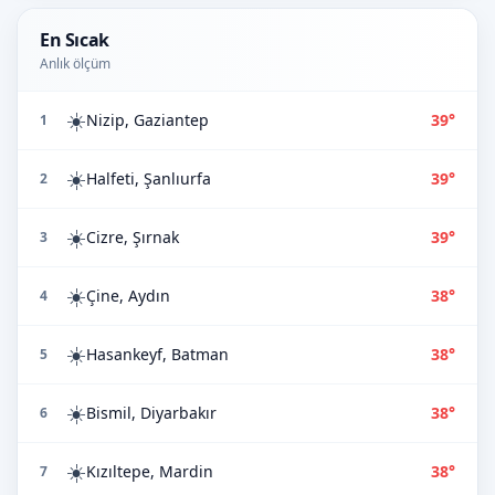
En Sıcak
Anlık ölçüm
☀️
Nizip, Gaziantep
39°
1
☀️
Halfeti, Şanlıurfa
39°
2
☀️
Cizre, Şırnak
39°
3
☀️
Çine, Aydın
38°
4
☀️
Hasankeyf, Batman
38°
5
☀️
Bismil, Diyarbakır
38°
6
☀️
Kızıltepe, Mardin
38°
7