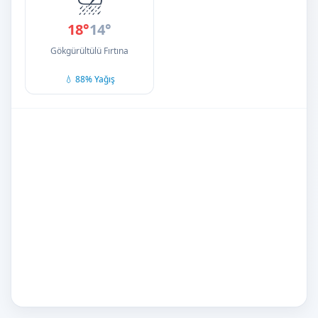
18°
14°
Gökgürültülü Fırtına
💧 88% Yağış