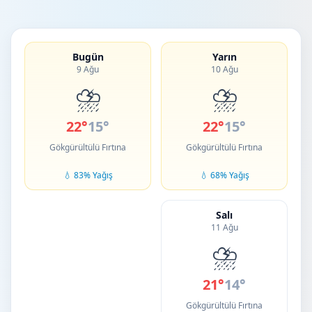
Bugün
Yarın
9 Ağu
10 Ağu
⛈️
⛈️
22°
15°
22°
15°
Gökgürültülü Fırtına
Gökgürültülü Fırtına
💧 83% Yağış
💧 68% Yağış
Salı
11 Ağu
⛈️
21°
14°
Gökgürültülü Fırtına