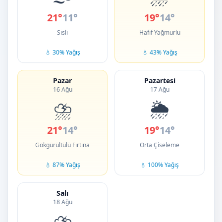
21°
11°
19°
14°
Sisli
Hafif Yağmurlu
💧 30% Yağış
💧 43% Yağış
Pazar
Pazartesi
16 Ağu
17 Ağu
⛈️
🌦️
21°
14°
19°
14°
Gökgürültülü Fırtına
Orta Çiseleme
💧 87% Yağış
💧 100% Yağış
Salı
18 Ağu
⛈️