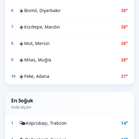
☀️
Bismil, Diyarbakır
38°
6
☀️
Kızıltepe, Mardin
38°
7
☀️
Mut, Mersin
38°
8
☀️
Milas, Muğla
38°
9
☀️
Feke, Adana
37°
10
En Soğuk
Anlık ölçüm
🌤️
Köprübaşı, Trabzon
14°
1