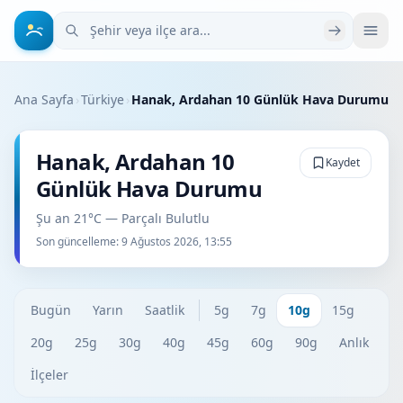
Şehir veya ilçe ara
Ana Sayfa
›
Türkiye
›
Hanak, Ardahan 10 Günlük Hava Durumu
Hanak, Ardahan 10
Kaydet
Günlük Hava Durumu
Şu an 21°C — Parçalı Bulutlu
Son güncelleme:
9 Ağustos 2026, 13:55
Bugün
Yarın
Saatlik
5g
7g
10g
15g
20g
25g
30g
40g
45g
60g
90g
Anlık
İlçeler