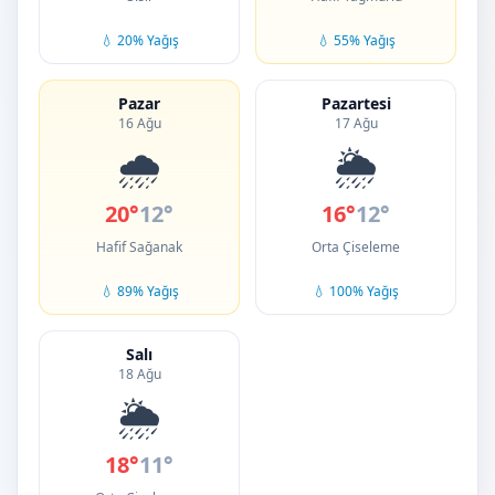
💧 20% Yağış
💧 55% Yağış
Pazar
Pazartesi
16 Ağu
17 Ağu
🌧️
🌦️
20°
12°
16°
12°
Hafif Sağanak
Orta Çiseleme
💧 89% Yağış
💧 100% Yağış
Salı
18 Ağu
🌦️
18°
11°