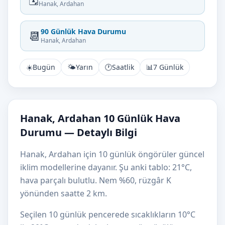
Hanak, Ardahan
90 Günlük Hava Durumu
📆
Hanak, Ardahan
☀️
Bugün
🌤️
Yarın
🕐
Saatlik
📊
7 Günlük
Hanak, Ardahan 10 Günlük Hava
Durumu — Detaylı Bilgi
Hanak, Ardahan için 10 günlük öngörüler güncel
iklim modellerine dayanır. Şu anki tablo: 21°C,
hava parçalı bulutlu. Nem %60, rüzgâr K
yönünden saatte 2 km.
Seçilen 10 günlük pencerede sıcaklıkların 10°C