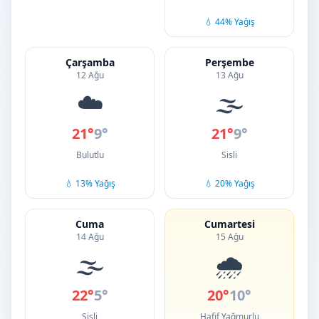
💧 44% Yağış
Çarşamba
Perşembe
12 Ağu
13 Ağu
☁️
🌫️
21°
9°
21°
9°
Bulutlu
Sisli
💧 13% Yağış
💧 20% Yağış
Cuma
Cumartesi
14 Ağu
15 Ağu
🌫️
🌧️
22°
5°
20°
10°
Sisli
Hafif Yağmurlu