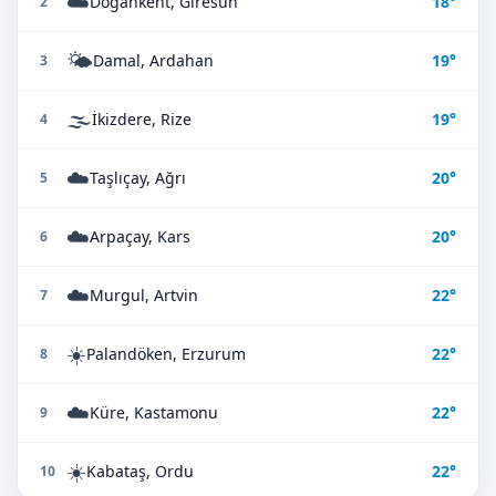
☁️
Doğankent, Giresun
18°
2
🌤️
Damal, Ardahan
19°
3
🌫️
İkizdere, Rize
19°
4
☁️
Taşlıçay, Ağrı
20°
5
☁️
Arpaçay, Kars
20°
6
☁️
Murgul, Artvin
22°
7
☀️
Palandöken, Erzurum
22°
8
☁️
Küre, Kastamonu
22°
9
☀️
Kabataş, Ordu
22°
10