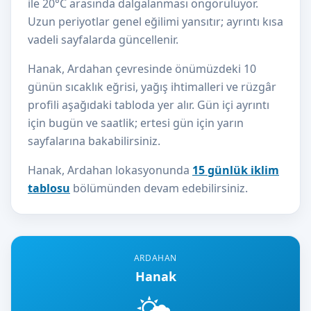
ile 20°C arasında dalgalanması öngörülüyor.
Uzun periyotlar genel eğilimi yansıtır; ayrıntı kısa
vadeli sayfalarda güncellenir.
Hanak, Ardahan çevresinde önümüzdeki 10
günün sıcaklık eğrisi, yağış ihtimalleri ve rüzgâr
profili aşağıdaki tabloda yer alır. Gün içi ayrıntı
için bugün ve saatlik; ertesi gün için yarın
sayfalarına bakabilirsiniz.
Hanak, Ardahan lokasyonunda
15 günlük iklim
tablosu
bölümünden devam edebilirsiniz.
ARDAHAN
Hanak
🌤️