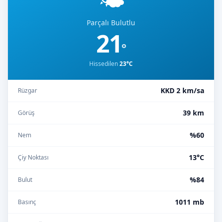
Parçalı Bulutlu
21
°
Hissedilen
23°C
KKD 2 km/sa
Rüzgar
39 km
Görüş
%60
Nem
13°C
Çiy Noktası
%84
Bulut
1011 mb
Basınç