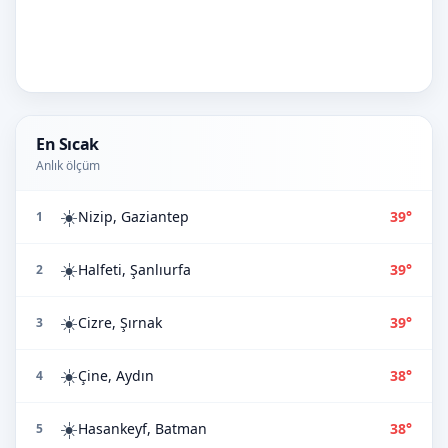
En Sıcak
Anlık ölçüm
☀️
Nizip, Gaziantep
39°
1
☀️
Halfeti, Şanlıurfa
39°
2
☀️
Cizre, Şırnak
39°
3
☀️
Çine, Aydın
38°
4
☀️
Hasankeyf, Batman
38°
5