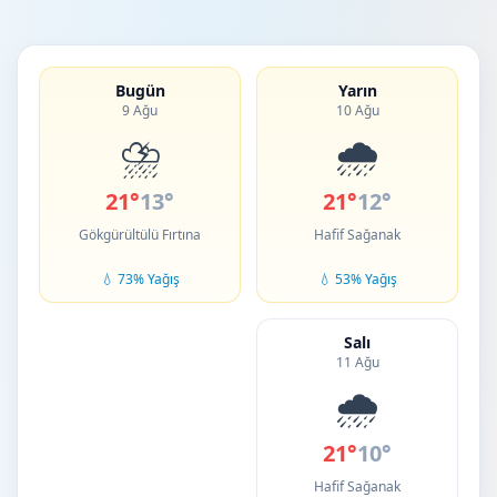
Bugün
Yarın
9 Ağu
10 Ağu
⛈️
🌧️
21°
13°
21°
12°
Gökgürültülü Fırtına
Hafif Sağanak
💧 73% Yağış
💧 53% Yağış
Salı
11 Ağu
🌧️
21°
10°
Hafif Sağanak